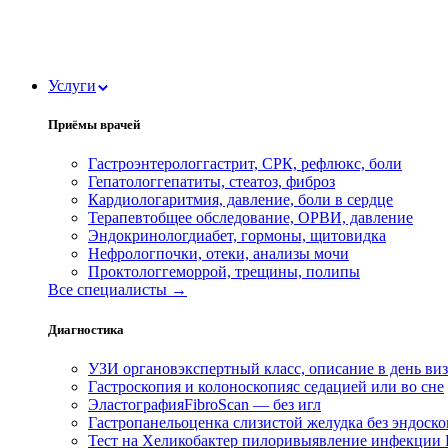
Услуги
Приёмы врачей
Гастроэнтеролог
гастрит, СРК, рефлюкс, боли
Гепатолог
гепатиты, стеатоз, фиброз
Кардиолог
аритмия, давление, боли в сердце
Терапевт
общее обследование, ОРВИ, давление
Эндокринолог
диабет, гормоны, щитовидка
Нефролог
почки, отеки, анализы мочи
Проктолог
геморрой, трещины, полипы
Все специалисты →
Диагностика
УЗИ органов
экспертный класс, описание в день ви
Гастроскопия и колоноскопия
с седацией или во сне
Эластография
FibroScan — без игл
Гастропанель
оценка слизистой желудка без эндоск
Тест на Хеликобактер пилори
выявление инфекции H