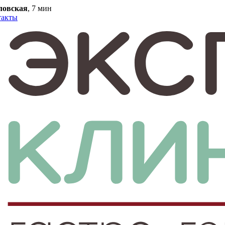
ловская
, 7 мин
такты