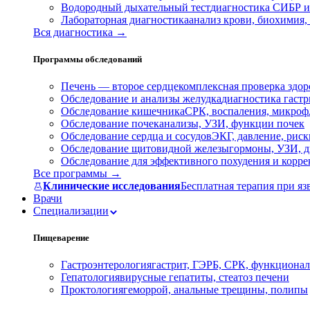
Водородный дыхательный тест
диагностика СИБР и
Лабораторная диагностика
анализ крови, биохимия
Вся диагностика →
Программы обследований
Печень — второе сердце
комплексная проверка здор
Обследование и анализы желудка
диагностика гастри
Обследование кишечника
СРК, воспаления, микроф
Обследование почек
анализы, УЗИ, функции почек
Обследование сердца и сосудов
ЭКГ, давление, риск
Обследование щитовидной железы
гормоны, УЗИ, д
Обследование для эффективного похудения и корр
Все программы →
Клинические исследования
Бесплатная терапия при яз
Врачи
Специализации
Пищеварение
Гастроэнтерология
гастрит, ГЭРБ, СРК, функционал
Гепатология
вирусные гепатиты, стеатоз печени
Проктология
геморрой, анальные трещины, полипы