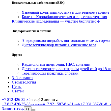
Воспалительные заболевания (ВЗК)
Язвенный колит
диагностика и длительное ведение
Болезнь Крона
биологическая и таргетная терапия
Клинические исследования — участие бесплатно
Эндокринология и питание
Эндокринология
диабет, щитовидная железа, гормо
Диетология
подбор питания, снижение веса
Другое
Кардиология
гипертония, ИБС, аритмии
Детская гастроэнтерология
приём детей от 0 до 18 л
Терапия
общая практика, справки
Заболевания
Стоматология
Цены
Статьи
+7 812 426‑35‑35
и ещё 2 линии
+7 812 426‑35‑35
+7 921 587‑81‑81
+7 931 357‑81‑81
основной
моб.
Записаться