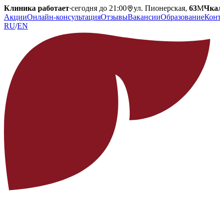
Клиника работает
·
сегодня до 21:00
ул. Пионерская,
63
М
Чка
Акции
Онлайн-консультация
Отзывы
Вакансии
Образование
Кон
RU
/
EN