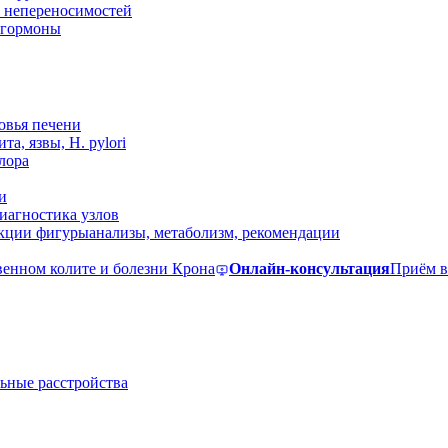
 непереносимостей
, гормоны
овья печени
та, язвы, H. pylori
лора
и
иагностика узлов
екции фигуры
анализы, метаболизм, рекомендации
венном колите и болезни Крона
Онлайн-консультация
Приём в
ьные расстройства