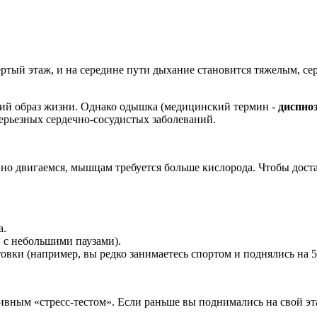
ртый этаж, и на середине пути дыхание становится тяжелым, сер
чий образ жизни. Однако одышка (медицинский термин -
диспно
ерьезных сердечно-сосудистых заболеваний.
о двигаемся, мышцам требуется больше кислорода. Чтобы достави
а.
и с небольшими паузами).
овки (например, вы редко занимаетесь спортом и поднялись на 5
вным «стресс-тестом». Если раньше вы поднимались на свой эта