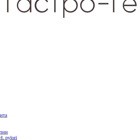
зита
опии
. pylori