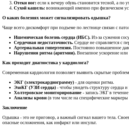
Отеки ног:
если к вечеру обувь становится тесной, а по 
Сухой кашель:
возникающий именно при физическом ус
О каких болезнях может сигнализировать одышка?
Чаще всего дискомфорт при подъеме по лестнице связан с пато
Ишемическая болезнь сердца (ИБС).
Из-за сужения сосу
Сердечная недостаточность.
Сердце не справляется с пе
Артериальная гипертензия.
Постоянно повышенное давле
Нарушения ритма (аритмии).
Внезапное ускорение или 
Как проходит диагностика у кардиолога?
Современная кардиология позволяет выявить скрытые проблемы
ЭКГ (электрокардиограмму)
- для оценки ритма.
ЭхоКГ (УЗИ сердца)
- чтобы увидеть структуру сердца и
Холтеровское мониторирование
- запись ЭКГ в течение
Анализы крови
(в том числе на специфические маркеры 
Заключение
Одышка - это не приговор, а важный сигнал вашего тела. Свое
опасные осложнения, как инфаркт или инсульт.