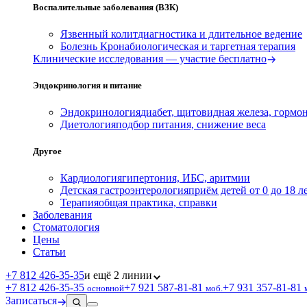
Воспалительные заболевания (ВЗК)
Язвенный колит
диагностика и длительное ведение
Болезнь Крона
биологическая и таргетная терапия
Клинические исследования — участие бесплатно
Эндокринология и питание
Эндокринология
диабет, щитовидная железа, гормо
Диетология
подбор питания, снижение веса
Другое
Кардиология
гипертония, ИБС, аритмии
Детская гастроэнтерология
приём детей от 0 до 18 л
Терапия
общая практика, справки
Заболевания
Стоматология
Цены
Статьи
+7 812 426‑35‑35
и ещё 2 линии
+7 812 426‑35‑35
+7 921 587‑81‑81
+7 931 357‑81‑81
основной
моб.
Записаться