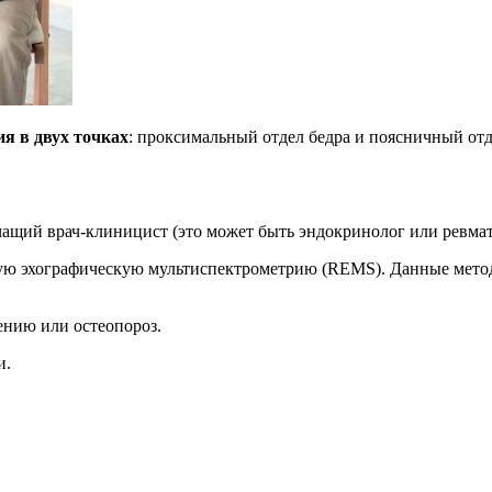
ия в двух точках
: проксимальный отдел бедра и поясничный отд
чащий врач-клиницист (это может быть эндокринолог или ревмато
ю эхографическую мультиспектрометрию (REMS). Данные методы
ению или остеопороз.
и.