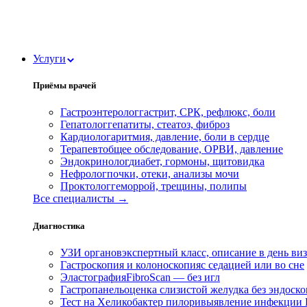
Услуги
Приёмы врачей
Гастроэнтеролог
гастрит, СРК, рефлюкс, боли
Гепатолог
гепатиты, стеатоз, фиброз
Кардиолог
аритмия, давление, боли в сердце
Терапевт
общее обследование, ОРВИ, давление
Эндокринолог
диабет, гормоны, щитовидка
Нефролог
почки, отеки, анализы мочи
Проктолог
геморрой, трещины, полипы
Все специалисты →
Диагностика
УЗИ органов
экспертный класс, описание в день ви
Гастроскопия и колоноскопия
с седацией или во сне
Эластография
FibroScan — без игл
Гастропанель
оценка слизистой желудка без эндоск
Тест на Хеликобактер пилори
выявление инфекции H