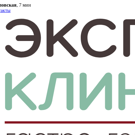
ловская
, 7 мин
такты