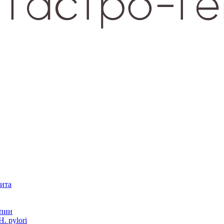
зита
опии
. pylori