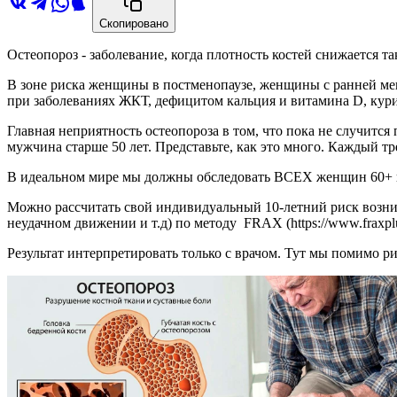
Скопировано
Остеопороз - заболевание, когда плотность костей снижается т
В зоне риска женщины в постменопаузе, женщины с ранней м
при заболеваниях ЖКТ, дефицитом кальция и витамина D, кур
Главная неприятность остеопороза в том, что пока не случится
мужчина старше 50 лет. Представьте, как это много. Каждый тр
В идеальном мире мы должны обследовать ВСЕХ женщин 60+ и
Можно рассчитать свой индивидуальный 10-летний риск возник
неудачном движении и т.д) по методу FRAX (https://www.fraxplus.
Результат интерпретировать только с врачом. Тут мы помимо р