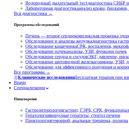
Водородный дыхательный тест
диагностика СИБР и
Лабораторная диагностика
анализ крови, биохимия
Вся диагностика →
Программы обследований
Печень — второе сердце
комплексная проверка здор
Обследование и анализы желудка
диагностика гастри
Обследование кишечника
СРК, воспаления, микроф
Обследование почек
анализы, УЗИ, функции почек
Обследование сердца и сосудов
ЭКГ, давление, риск
Обследование щитовидной железы
гормоны, УЗИ, д
Обследование для эффективного похудения и корр
Все программы →
Клинические исследования
Бесплатная терапия при яз
Врачи
Специализации
Пищеварение
Гастроэнтерология
гастрит, ГЭРБ, СРК, функционал
Гепатология
вирусные гепатиты, стеатоз печени
Проктология
геморрой, анальные трещины, полипы