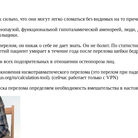
ак сильно, что они могут легко сломаться без видимых на то при
енопаузой, функциональной гипоталамической аменореей, люди
ильщики.
 перелом, он никак о себе не дает знать. Он не болит. По стати
етий пациент умирает в течение года после перелома шейки бедр
 всех подозрительных в отношении остеопороза лиц.
новения низкотравматического перелома (это перелом при паде
org/ru/calculation-tool). (сейчас работает только с VPN)
иска перелома определяем необходимость вмешательства в насто