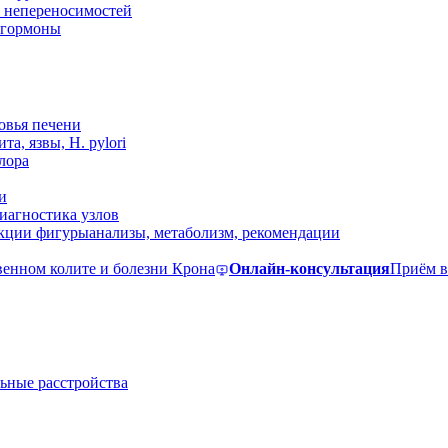
 непереносимостей
, гормоны
овья печени
та, язвы, H. pylori
лора
и
иагностика узлов
екции фигуры
анализы, метаболизм, рекомендации
венном колите и болезни Крона
Онлайн-консультация
Приём в
ьные расстройства