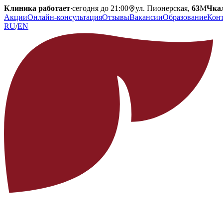
Клиника работает
·
сегодня до 21:00
ул. Пионерская,
63
М
Чка
Акции
Онлайн-консультация
Отзывы
Вакансии
Образование
Кон
RU
/
EN