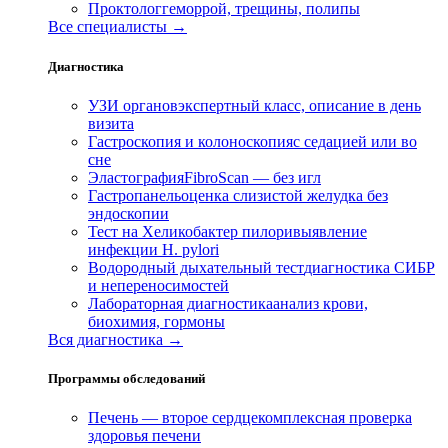
Проктолог
геморрой, трещины, полипы
Все специалисты →
Диагностика
УЗИ органов
экспертный класс, описание в день
визита
Гастроскопия и колоноскопия
с седацией или во
сне
Эластография
FibroScan — без игл
Гастропанель
оценка слизистой желудка без
эндоскопии
Тест на Хеликобактер пилори
выявление
инфекции H. pylori
Водородный дыхательный тест
диагностика СИБР
и непереносимостей
Лабораторная диагностика
анализ крови,
биохимия, гормоны
Вся диагностика →
Программы обследований
Печень — второе сердце
комплексная проверка
здоровья печени