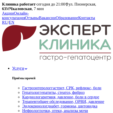
Клиника работает
·
сегодня до 21:00
ул. Пионерская,
63
М
Чкаловская
, 7 мин
Акции
Онлайн-
консультация
Отзывы
Вакансии
Образование
Контакты
RU
/
EN
Услуги
Приёмы врачей
Гастроэнтеролог
гастрит, СРК, рефлюкс, боли
Гепатолог
гепатиты, стеатоз, фиброз
Кардиолог
аритмия, давление, боли в сердце
Терапевт
общее обследование, ОРВИ, давление
Эндокринолог
диабет, гормоны, щитовидка
Нефролог
почки, отеки, анализы мочи