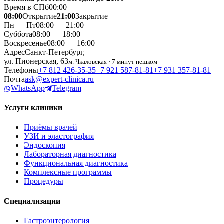
Время в СПб
00
:
00
08:00
Открытие
21:00
Закрытие
Пн — Пт
08:00 — 21:00
Суббота
08:00 — 18:00
Воскресенье
08:00 — 16:00
Адрес
Санкт-Петербург,
ул. Пионерская, 63
м. Чкаловская · 7 минут пешком
Телефоны
+7 812 426‑35‑35
+7 921 587‑81‑81
+7 931 357‑81‑81
Почта
ask@expert-clinica.ru
WhatsApp
Telegram
Услуги клиники
Приёмы врачей
УЗИ и эластография
Эндоскопия
Лабораторная диагностика
Функциональная диагностика
Комплексные программы
Процедуры
Специализации
Гастроэнтерология