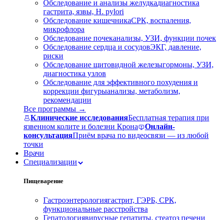
Обследование и анализы желудка
диагностика
гастрита, язвы, H. pylori
Обследование кишечника
СРК, воспаления,
микрофлора
Обследование почек
анализы, УЗИ, функции почек
Обследование сердца и сосудов
ЭКГ, давление,
риски
Обследование щитовидной железы
гормоны, УЗИ,
диагностика узлов
Обследование для эффективного похудения и
коррекции фигуры
анализы, метаболизм,
рекомендации
Все программы →
Клинические исследования
Бесплатная терапия при
язвенном колите и болезни Крона
Онлайн-
консультация
Приём врача по видеосвязи — из любой
точки
Врачи
Специализации
Пищеварение
Гастроэнтерология
гастрит, ГЭРБ, СРК,
функциональные расстройства
Гепатология
вирусные гепатиты, стеатоз печени