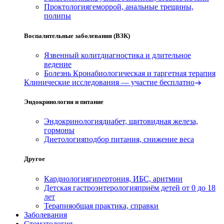
Проктология
геморрой, анальные трещины,
полипы
Воспалительные заболевания (ВЗК)
Язвенный колит
диагностика и длительное
ведение
Болезнь Крона
биологическая и таргетная терапия
Клинические исследования — участие бесплатно
Эндокринология и питание
Эндокринология
диабет, щитовидная железа,
гормоны
Диетология
подбор питания, снижение веса
Другое
Кардиология
гипертония, ИБС, аритмии
Детская гастроэнтерология
приём детей от 0 до 18
лет
Терапия
общая практика, справки
Заболевания
Стоматология