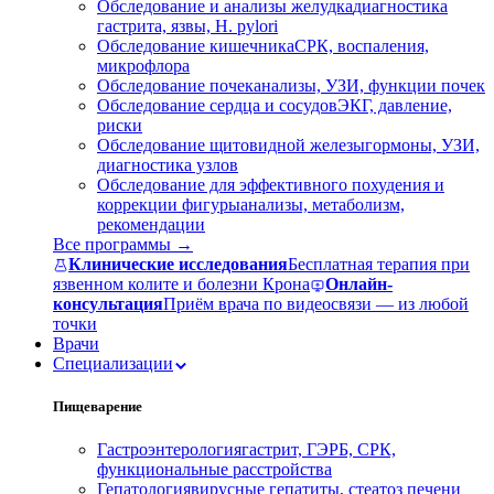
Обследование и анализы желудка
диагностика
гастрита, язвы, H. pylori
Обследование кишечника
СРК, воспаления,
микрофлора
Обследование почек
анализы, УЗИ, функции почек
Обследование сердца и сосудов
ЭКГ, давление,
риски
Обследование щитовидной железы
гормоны, УЗИ,
диагностика узлов
Обследование для эффективного похудения и
коррекции фигуры
анализы, метаболизм,
рекомендации
Все программы →
Клинические исследования
Бесплатная терапия при
язвенном колите и болезни Крона
Онлайн-
консультация
Приём врача по видеосвязи — из любой
точки
Врачи
Специализации
Пищеварение
Гастроэнтерология
гастрит, ГЭРБ, СРК,
функциональные расстройства
Гепатология
вирусные гепатиты, стеатоз печени