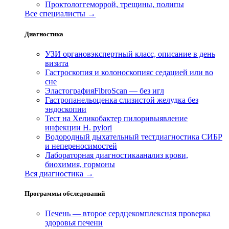
Проктолог
геморрой, трещины, полипы
Все специалисты →
Диагностика
УЗИ органов
экспертный класс, описание в день
визита
Гастроскопия и колоноскопия
с седацией или во
сне
Эластография
FibroScan — без игл
Гастропанель
оценка слизистой желудка без
эндоскопии
Тест на Хеликобактер пилори
выявление
инфекции H. pylori
Водородный дыхательный тест
диагностика СИБР
и непереносимостей
Лабораторная диагностика
анализ крови,
биохимия, гормоны
Вся диагностика →
Программы обследований
Печень — второе сердце
комплексная проверка
здоровья печени