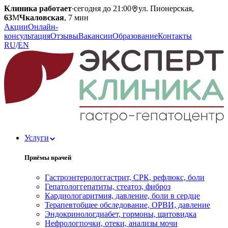
Клиника работает
·
сегодня до 21:00
ул. Пионерская,
63
М
Чкаловская
, 7 мин
Акции
Онлайн-
консультация
Отзывы
Вакансии
Образование
Контакты
RU
/
EN
Услуги
Приёмы врачей
Гастроэнтеролог
гастрит, СРК, рефлюкс, боли
Гепатолог
гепатиты, стеатоз, фиброз
Кардиолог
аритмия, давление, боли в сердце
Терапевт
общее обследование, ОРВИ, давление
Эндокринолог
диабет, гормоны, щитовидка
Нефролог
почки, отеки, анализы мочи