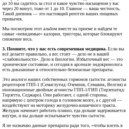
до 10 вы садитесь за стол и какое чувство насыщения у вас
через 20 минут, тоже от 1 до 10. Главное — ваша честность.
Такой дневник — это настоящий рентген ваших пищевых
привычек.
Мы посмотрим этот альбом вместе на приеме и найдем те
самые «невидимые» калории, триггеры, которые блокируют
снижение веса.
3. Помните, что у нас есть современная медицина.
Если вы
всё делаете правильно, а вес стоит — дело не в вашей
«слабовольности». Дело в биологии. Избыточный вес — это
хроническое состояние, и сегодня в арсенале эндокринолога
есть доказанные и относительно безопасные препараты.
Это аналоги наших собственных гормонов сытости: агонисты
рецепторов ГПП-1 (Семаглутид: Оземпик, Семавик, Велгия) и
инновационные двойные агонисты ГПП-1/ГИП (Тирзепатид:
Тирзетта, Седжаро). Они работают, с одной стороны,
напрямую с центром голода в головном мозге, а с другой —
воздействуют на моторику желудочно-кишечного тракта.
Желудок начинает работать плавно, еда дольше задерживается
внутри, и вы дольше испытываете чувство сытости.
Я не назначаю данные препараты ради того, «чтобы влезть в