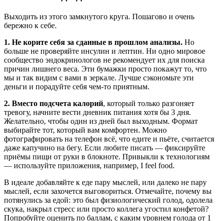
Выходить из этого замкнутого круга. Пошагово и очень
бережно к себе.
1. Не корите себя за сданные в прошлом анализы.
Но
больше не проверяйте инсулин и лептин. Ни одно мировое
сообщество эндокринологов не рекомендует их для поиска
причин лишнего веса. Эти бумажки просто покажут то, что
мы и так видим с вами в зеркале. Лучше сэкономьте эти
деньги и порадуйте себя чем-то приятным.
2. Вместо подсчета калорий
, который только разгоняет
тревогу, начните вести дневник питания хотя бы 3 дня.
Желательно, чтобы один из дней был выходным. Формат
выбирайте тот, который вам комфортен. Можно
фотографировать на телефон всё, что едите и пьёте, считается
даже капучино на бегу. Если любите писать — фиксируйте
приёмы пищи от руки в блокноте. Привыкли к технологиям
— используйте приложения, например, I feel food.
В идеале добавляйте к еде пару мыслей, или далеко не пару
мыслей, если захочется выговориться. Отмечайте, почему вы
потянулись за едой: это был физиологический голод, одолела
скука, накрыл стресс или просто коллега угостил конфетой?
Попробуйте оценить по баллам, с каким уровнем голода от 1