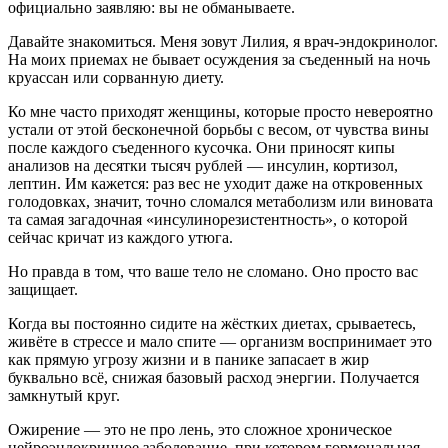
официально заявляю: вы не обманываете.
Давайте знакомиться. Меня зовут Лилия, я врач-эндокринолог.
На моих приемах не бывает осуждения за съеденный на ночь
круассан или сорванную диету.
Ко мне часто приходят женщины, которые просто невероятно
устали от этой бесконечной борьбы с весом, от чувства вины
после каждого съеденного кусочка. Они приносят кипы
анализов на десятки тысяч рублей — инсулин, кортизол,
лептин. Им кажется: раз вес не уходит даже на откровенных
голодовках, значит, точно сломался метаболизм или виновата
та самая загадочная «инсулинорезистентность», о которой
сейчас кричат из каждого утюга.
Но правда в том, что ваше тело не сломано. Оно просто вас
защищает.
Когда вы постоянно сидите на жёстких диетах, срываетесь,
живёте в стрессе и мало спите — организм воспринимает это
как прямую угрозу жизни и в панике запасает в жир
буквально всё, снижая базовый расход энергии. Получается
замкнутый круг.
Ожирение — это не про лень, это сложное хроническое
нейроэндокринное заболевание, при котором гормональная