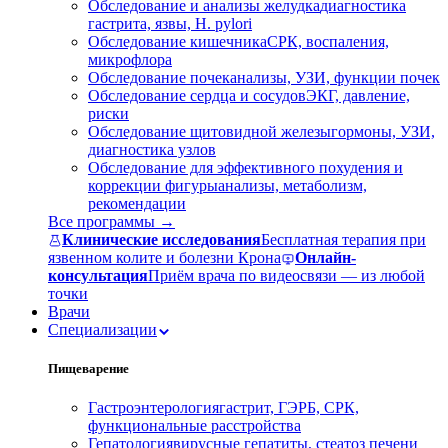
Обследование и анализы желудка
диагностика
гастрита, язвы, H. pylori
Обследование кишечника
СРК, воспаления,
микрофлора
Обследование почек
анализы, УЗИ, функции почек
Обследование сердца и сосудов
ЭКГ, давление,
риски
Обследование щитовидной железы
гормоны, УЗИ,
диагностика узлов
Обследование для эффективного похудения и
коррекции фигуры
анализы, метаболизм,
рекомендации
Все программы →
Клинические исследования
Бесплатная терапия при
язвенном колите и болезни Крона
Онлайн-
консультация
Приём врача по видеосвязи — из любой
точки
Врачи
Специализации
Пищеварение
Гастроэнтерология
гастрит, ГЭРБ, СРК,
функциональные расстройства
Гепатология
вирусные гепатиты, стеатоз печени