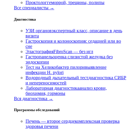
Проктолог
геморрой, трещины, полипы
Все специалисты →
Диагностика
УЗИ органов
экспертный класс, описание в день
визита
Гастроскопия и колоноскопия
с седацией или во
сне
Эластография
FibroScan — без игл
Гастропанель
оценка слизистой желудка без
эндоскопии
Тест на Хеликобактер пилори
выявление
инфекции H. pylori
Водородный дыхательный тест
диагностика СИБР
и непереносимостей
Лабораторная диагностика
анализ крови,
биохимия, гормоны
Вся диагностика →
Программы обследований
Печень — второе сердце
комплексная проверка
здоровья печени