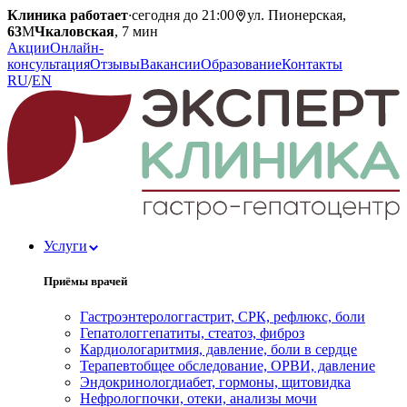
Клиника работает
·
сегодня до 21:00
ул. Пионерская,
63
М
Чкаловская
, 7 мин
Акции
Онлайн-
консультация
Отзывы
Вакансии
Образование
Контакты
RU
/
EN
Услуги
Приёмы врачей
Гастроэнтеролог
гастрит, СРК, рефлюкс, боли
Гепатолог
гепатиты, стеатоз, фиброз
Кардиолог
аритмия, давление, боли в сердце
Терапевт
общее обследование, ОРВИ, давление
Эндокринолог
диабет, гормоны, щитовидка
Нефролог
почки, отеки, анализы мочи