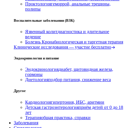
Проктология
геморрой, анальные трещины,
полипы
Воспалительные заболевания (ВЗК)
Язвенный колит
диагностика и длительное
ведение
Болезнь Крона
биологическая и таргетная терапия
Клинические исследования — участие бесплатно
Эндокринология и питание
Эндокринология
диабет, щитовидная железа,
гормоны
Диетология
подбор питания, снижение веса
Другое
Кардиология
гипертония, ИБС, аритмии
Детская гастроэнтерология
приём детей от 0 до 18
лет
Терапия
общая практика, справки
Заболевания
Стоматология