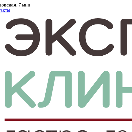
ловская
, 7 мин
такты