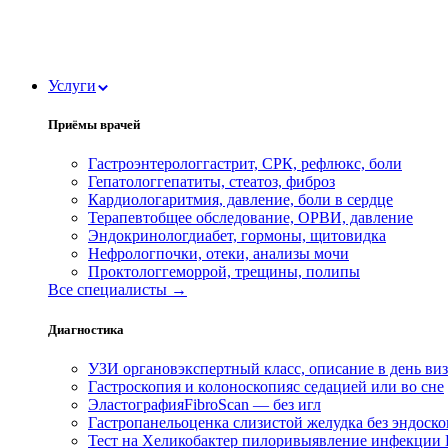
Услуги
Приёмы врачей
Гастроэнтеролог
гастрит, СРК, рефлюкс, боли
Гепатолог
гепатиты, стеатоз, фиброз
Кардиолог
аритмия, давление, боли в сердце
Терапевт
общее обследование, ОРВИ, давление
Эндокринолог
диабет, гормоны, щитовидка
Нефролог
почки, отеки, анализы мочи
Проктолог
геморрой, трещины, полипы
Все специалисты →
Диагностика
УЗИ органов
экспертный класс, описание в день ви
Гастроскопия и колоноскопия
с седацией или во сне
Эластография
FibroScan — без игл
Гастропанель
оценка слизистой желудка без эндоск
Тест на Хеликобактер пилори
выявление инфекции H