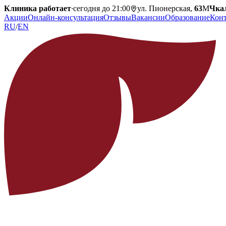
Клиника работает
·
сегодня до 21:00
ул. Пионерская,
63
М
Чка
Акции
Онлайн-консультация
Отзывы
Вакансии
Образование
Кон
RU
/
EN