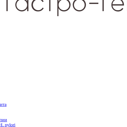
зита
опии
. pylori