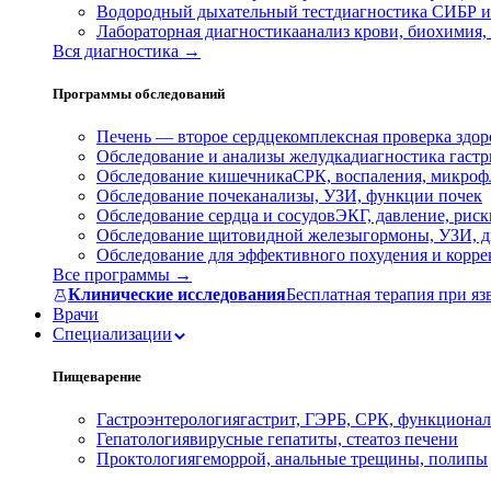
Водородный дыхательный тест
диагностика СИБР и
Лабораторная диагностика
анализ крови, биохимия
Вся диагностика →
Программы обследований
Печень — второе сердце
комплексная проверка здор
Обследование и анализы желудка
диагностика гастри
Обследование кишечника
СРК, воспаления, микроф
Обследование почек
анализы, УЗИ, функции почек
Обследование сердца и сосудов
ЭКГ, давление, риск
Обследование щитовидной железы
гормоны, УЗИ, д
Обследование для эффективного похудения и корр
Все программы →
Клинические исследования
Бесплатная терапия при яз
Врачи
Специализации
Пищеварение
Гастроэнтерология
гастрит, ГЭРБ, СРК, функционал
Гепатология
вирусные гепатиты, стеатоз печени
Проктология
геморрой, анальные трещины, полипы