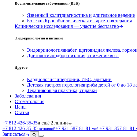
Воспалительные заболевания (ВЗК)
Язвенный колит
диагностика и длительное ведение
Болезнь Крона
биологическая и таргетная терапия
Клинические исследования — участие бесплатно
Эндокринология и питание
Эндокринология
диабет, щитовидная железа, гормо
Диетология
подбор питания, снижение веса
Другое
Кардиология
гипертония, ИБС, аритмии
Детская гастроэнтерология
приём детей от 0 до 18 л
Терапия
общая практика, справки
Заболевания
Стоматология
Цены
Статьи
+7 812 426‑35‑35
и ещё 2 линии
+7 812 426‑35‑35
+7 921 587‑81‑81
+7 931 357‑81‑81
основной
моб.
Записаться