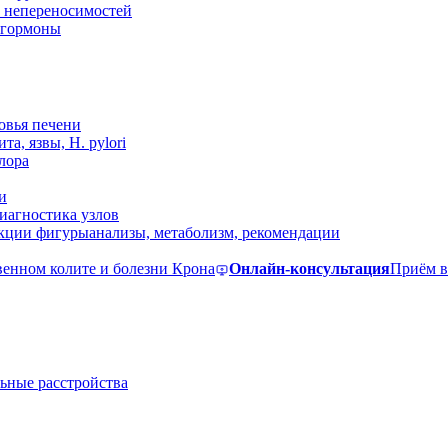
 непереносимостей
, гормоны
овья печени
та, язвы, H. pylori
лора
и
иагностика узлов
екции фигуры
анализы, метаболизм, рекомендации
венном колите и болезни Крона
Онлайн-консультация
Приём в
ьные расстройства