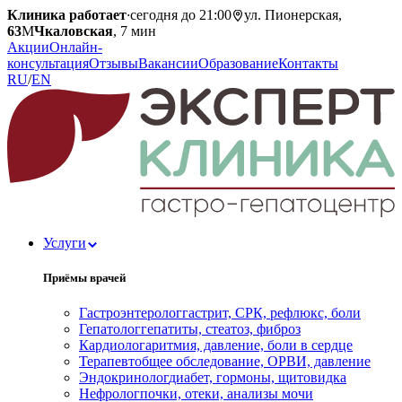
Клиника работает
·
сегодня до 21:00
ул. Пионерская,
63
М
Чкаловская
, 7 мин
Акции
Онлайн-
консультация
Отзывы
Вакансии
Образование
Контакты
RU
/
EN
Услуги
Приёмы врачей
Гастроэнтеролог
гастрит, СРК, рефлюкс, боли
Гепатолог
гепатиты, стеатоз, фиброз
Кардиолог
аритмия, давление, боли в сердце
Терапевт
общее обследование, ОРВИ, давление
Эндокринолог
диабет, гормоны, щитовидка
Нефролог
почки, отеки, анализы мочи