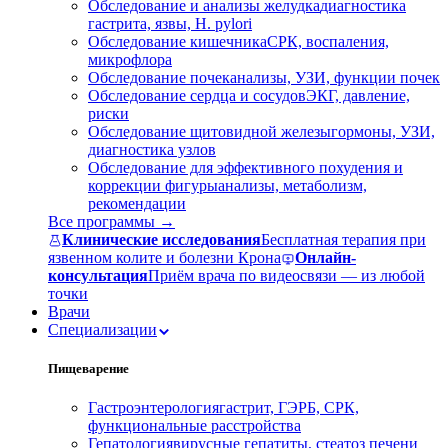
Обследование и анализы желудка
диагностика
гастрита, язвы, H. pylori
Обследование кишечника
СРК, воспаления,
микрофлора
Обследование почек
анализы, УЗИ, функции почек
Обследование сердца и сосудов
ЭКГ, давление,
риски
Обследование щитовидной железы
гормоны, УЗИ,
диагностика узлов
Обследование для эффективного похудения и
коррекции фигуры
анализы, метаболизм,
рекомендации
Все программы →
Клинические исследования
Бесплатная терапия при
язвенном колите и болезни Крона
Онлайн-
консультация
Приём врача по видеосвязи — из любой
точки
Врачи
Специализации
Пищеварение
Гастроэнтерология
гастрит, ГЭРБ, СРК,
функциональные расстройства
Гепатология
вирусные гепатиты, стеатоз печени