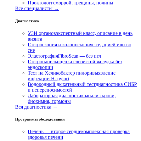
Проктолог
геморрой, трещины, полипы
Все специалисты →
Диагностика
УЗИ органов
экспертный класс, описание в день
визита
Гастроскопия и колоноскопия
с седацией или во
сне
Эластография
FibroScan — без игл
Гастропанель
оценка слизистой желудка без
эндоскопии
Тест на Хеликобактер пилори
выявление
инфекции H. pylori
Водородный дыхательный тест
диагностика СИБР
и непереносимостей
Лабораторная диагностика
анализ крови,
биохимия, гормоны
Вся диагностика →
Программы обследований
Печень — второе сердце
комплексная проверка
здоровья печени