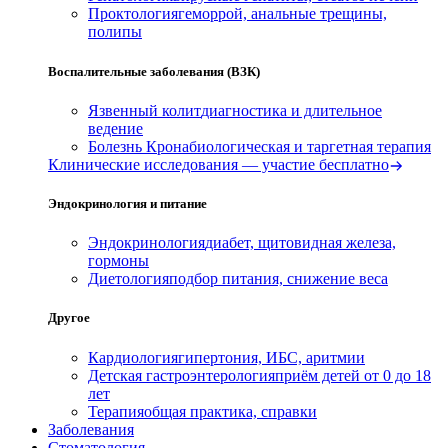
Проктология
геморрой, анальные трещины,
полипы
Воспалительные заболевания (ВЗК)
Язвенный колит
диагностика и длительное
ведение
Болезнь Крона
биологическая и таргетная терапия
Клинические исследования — участие бесплатно
Эндокринология и питание
Эндокринология
диабет, щитовидная железа,
гормоны
Диетология
подбор питания, снижение веса
Другое
Кардиология
гипертония, ИБС, аритмии
Детская гастроэнтерология
приём детей от 0 до 18
лет
Терапия
общая практика, справки
Заболевания
Стоматология