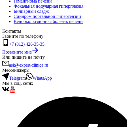
Гемангиома печени
Фокальная нодулярная гиперплазия
Билиарный сладж
Синдром портальной гипертензии
Веноокклюзионная болезнь печени
Контакты
Звоните по телефону
+7 (812) 426-35-35
Позвоните мне
Или пишите на почту
ask@expert-clinica.ru
Мессенджеры
Telegram
WhatsApp
Мы в соц. сетях