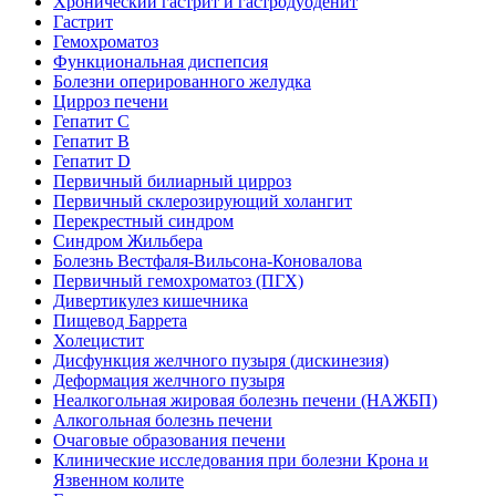
Хронический гастрит и гастродуоденит
Гастрит
Гемохроматоз
Функциональная диспепсия
Болезни оперированного желудка
Цирроз печени
Гепатит C
Гепатит B
Гепатит D
Первичный билиарный цирроз
Первичный склерозирующий холангит
Перекрестный синдром
Синдром Жильбера
Болезнь Вестфаля-Вильсона-Коновалова
Первичный гемохроматоз (ПГХ)
Дивертикулез кишечника
Пищевод Баррета
Холецистит
Дисфункция желчного пузыря (дискинезия)
Деформация желчного пузыря
Неалкогольная жировая болезнь печени (НАЖБП)
Алкогольная болезнь печени
Очаговые образования печени
Клинические исследования при болезни Крона и
Язвенном колите