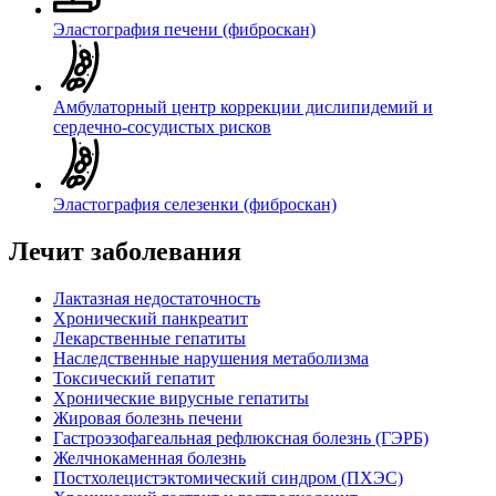
Эластография печени (фиброскан)
Амбулаторный центр коррекции дислипидемий и
сердечно-сосудистых рисков
Эластография селезенки (фиброскан)
Лечит заболевания
Лактазная недостаточность
Хронический панкреатит
Лекарственные гепатиты
Наследственные нарушения метаболизма
Токсический гепатит
Хронические вирусные гепатиты
Жировая болезнь печени
Гастроэзофагеальная рефлюксная болезнь (ГЭРБ)
Желчнокаменная болезнь
Постхолецистэктомический синдром (ПХЭС)