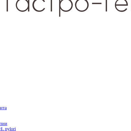
зита
опии
. pylori