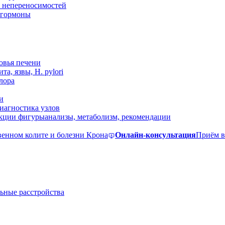
 непереносимостей
, гормоны
овья печени
та, язвы, H. pylori
лора
и
иагностика узлов
екции фигуры
анализы, метаболизм, рекомендации
венном колите и болезни Крона
Онлайн-консультация
Приём в
ьные расстройства