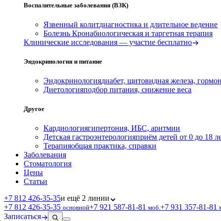
Воспалительные заболевания (ВЗК)
Язвенный колит
диагностика и длительное ведение
Болезнь Крона
биологическая и таргетная терапия
Клинические исследования — участие бесплатно
Эндокринология и питание
Эндокринология
диабет, щитовидная железа, гормо
Диетология
подбор питания, снижение веса
Другое
Кардиология
гипертония, ИБС, аритмии
Детская гастроэнтерология
приём детей от 0 до 18 л
Терапия
общая практика, справки
Заболевания
Стоматология
Цены
Статьи
+7 812 426‑35‑35
и ещё 2 линии
+7 812 426‑35‑35
+7 921 587‑81‑81
+7 931 357‑81‑81
основной
моб.
Записаться