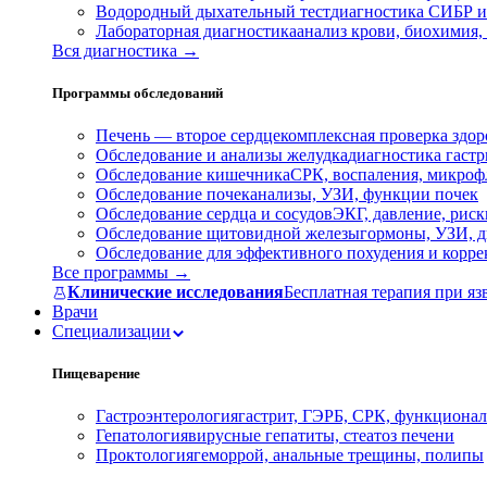
Водородный дыхательный тест
диагностика СИБР и
Лабораторная диагностика
анализ крови, биохимия
Вся диагностика →
Программы обследований
Печень — второе сердце
комплексная проверка здор
Обследование и анализы желудка
диагностика гастри
Обследование кишечника
СРК, воспаления, микроф
Обследование почек
анализы, УЗИ, функции почек
Обследование сердца и сосудов
ЭКГ, давление, риск
Обследование щитовидной железы
гормоны, УЗИ, д
Обследование для эффективного похудения и корр
Все программы →
Клинические исследования
Бесплатная терапия при яз
Врачи
Специализации
Пищеварение
Гастроэнтерология
гастрит, ГЭРБ, СРК, функционал
Гепатология
вирусные гепатиты, стеатоз печени
Проктология
геморрой, анальные трещины, полипы