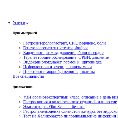
Услуги
Приёмы врачей
Гастроэнтеролог
гастрит, СРК, рефлюкс, боли
Гепатолог
гепатиты, стеатоз, фиброз
Кардиолог
аритмия, давление, боли в сердце
Терапевт
общее обследование, ОРВИ, давление
Эндокринолог
диабет, гормоны, щитовидка
Нефролог
почки, отеки, анализы мочи
Проктолог
геморрой, трещины, полипы
Все специалисты →
Диагностика
УЗИ органов
экспертный класс, описание в день ви
Гастроскопия и колоноскопия
с седацией или во сне
Эластография
FibroScan — без игл
Гастропанель
оценка слизистой желудка без эндоск
Тест на Хеликобактер пилори
выявление инфекции H