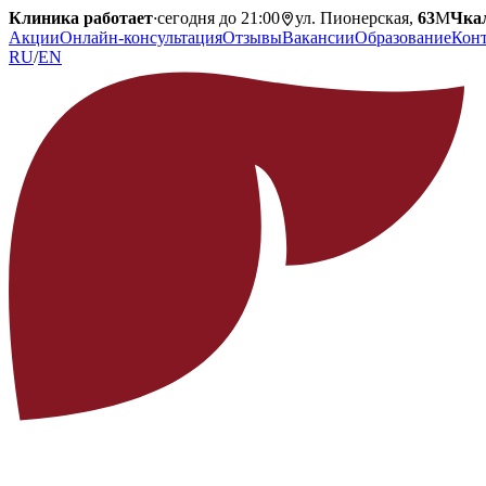
Клиника работает
·
сегодня до 21:00
ул. Пионерская,
63
М
Чка
Акции
Онлайн-консультация
Отзывы
Вакансии
Образование
Кон
RU
/
EN