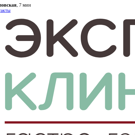
ловская
, 7 мин
такты