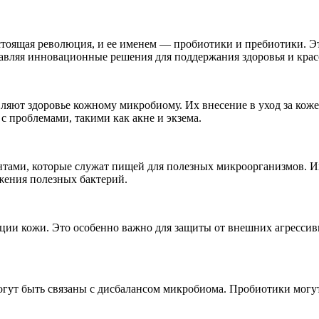
астоящая революция, и ее именем — пробиотики и пребиотики. 
авляя инновационные решения для поддержания здоровья и крас
ют здоровье кожному микробиому. Их внесение в уход за кожей
 проблемами, такими как акне и экзема.
нтами, которые служат пищей для полезных микроорганизмов. И
жения полезных бактерий.
и кожи. Это особенно важно для защиты от внешних агрессивны
огут быть связаны с дисбалансом микробиома. Пробиотики могу