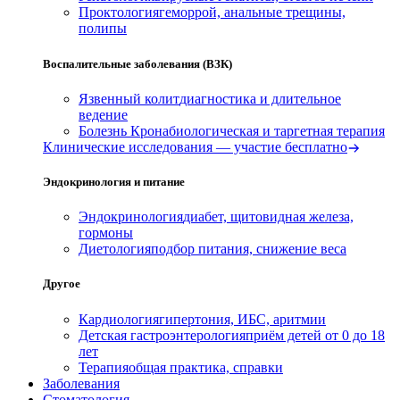
Проктология
геморрой, анальные трещины,
полипы
Воспалительные заболевания (ВЗК)
Язвенный колит
диагностика и длительное
ведение
Болезнь Крона
биологическая и таргетная терапия
Клинические исследования — участие бесплатно
Эндокринология и питание
Эндокринология
диабет, щитовидная железа,
гормоны
Диетология
подбор питания, снижение веса
Другое
Кардиология
гипертония, ИБС, аритмии
Детская гастроэнтерология
приём детей от 0 до 18
лет
Терапия
общая практика, справки
Заболевания
Стоматология