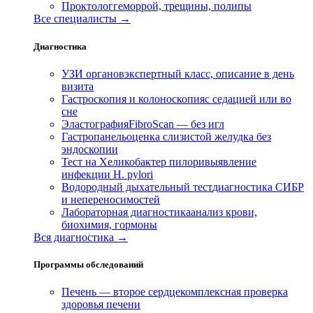
Проктолог
геморрой, трещины, полипы
Все специалисты →
Диагностика
УЗИ органов
экспертный класс, описание в день
визита
Гастроскопия и колоноскопия
с седацией или во
сне
Эластография
FibroScan — без игл
Гастропанель
оценка слизистой желудка без
эндоскопии
Тест на Хеликобактер пилори
выявление
инфекции H. pylori
Водородный дыхательный тест
диагностика СИБР
и непереносимостей
Лабораторная диагностика
анализ крови,
биохимия, гормоны
Вся диагностика →
Программы обследований
Печень — второе сердце
комплексная проверка
здоровья печени