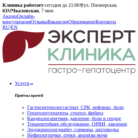
Клиника работает
·
сегодня до 21:00
ул. Пионерская,
63
М
Чкаловская
, 7 мин
Акции
Онлайн-
консультация
Отзывы
Вакансии
Образование
Контакты
RU
/
EN
Услуги
Приёмы врачей
Гастроэнтеролог
гастрит, СРК, рефлюкс, боли
Гепатолог
гепатиты, стеатоз, фиброз
Кардиолог
аритмия, давление, боли в сердце
Терапевт
общее обследование, ОРВИ, давление
Эндокринолог
диабет, гормоны, щитовидка
Нефролог
почки, отеки, анализы мочи