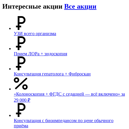
Интересные акции
Все акции
УЗИ всего организма
Прием ЛОРа + эндоскопия
Консультация гепатолога + Фиброскан
«Колоноскопия + ФГДС с седацией — всё включено» за
29 000 ₽
Консультация с биоимпедансом по цене обычного
приёма