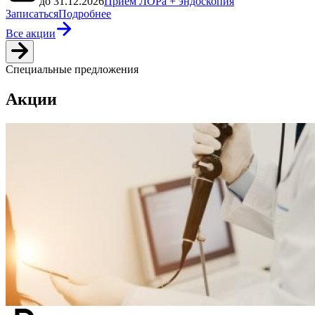
до 31.12.2026
Прием ЛОРа + эндоскопия
Записаться
Подробнее
Все акции
Специальные предложения
Акции