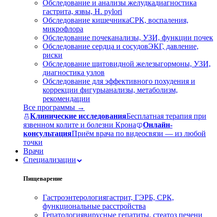
Обследование и анализы желудка
диагностика
гастрита, язвы, H. pylori
Обследование кишечника
СРК, воспаления,
микрофлора
Обследование почек
анализы, УЗИ, функции почек
Обследование сердца и сосудов
ЭКГ, давление,
риски
Обследование щитовидной железы
гормоны, УЗИ,
диагностика узлов
Обследование для эффективного похудения и
коррекции фигуры
анализы, метаболизм,
рекомендации
Все программы →
Клинические исследования
Бесплатная терапия при
язвенном колите и болезни Крона
Онлайн-
консультация
Приём врача по видеосвязи — из любой
точки
Врачи
Специализации
Пищеварение
Гастроэнтерология
гастрит, ГЭРБ, СРК,
функциональные расстройства
Гепатология
вирусные гепатиты, стеатоз печени