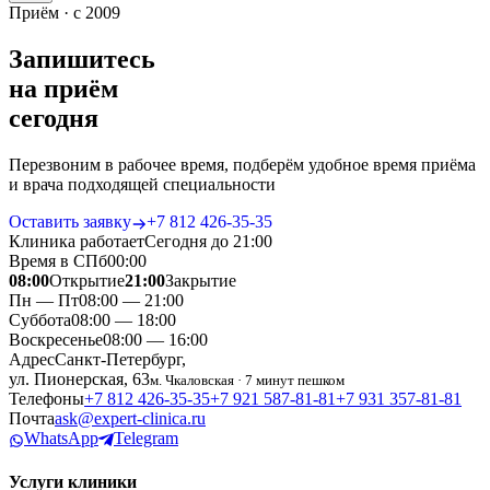
Приём · с 2009
Запишитесь
на приём
сегодня
Перезвоним в рабочее время, подберём удобное время приёма
и врача подходящей специальности
Оставить заявку
+7 812 426‑35‑35
Клиника работает
Сегодня до 21:00
Время в СПб
00
:
00
08:00
Открытие
21:00
Закрытие
Пн — Пт
08:00 — 21:00
Суббота
08:00 — 18:00
Воскресенье
08:00 — 16:00
Адрес
Санкт-Петербург,
ул. Пионерская, 63
м. Чкаловская · 7 минут пешком
Телефоны
+7 812 426‑35‑35
+7 921 587‑81‑81
+7 931 357‑81‑81
Почта
ask@expert-clinica.ru
WhatsApp
Telegram
Услуги клиники