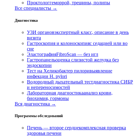
Проктолог
геморрой, трещины, полипы
Все специалисты →
Диагностика
УЗИ органов
экспертный класс, описание в день
визита
Гастроскопия и колоноскопия
с седацией или во
сне
Эластография
FibroScan — без игл
Гастропанель
оценка слизистой желудка без
эндоскопии
Тест на Хеликобактер пилори
выявление
инфекции H. pylori
Водородный дыхательный тест
диагностика СИБР
и непереносимостей
Лабораторная диагностика
анализ крови,
биохимия, гормоны
Вся диагностика →
Программы обследований
Печень — второе сердце
комплексная проверка
здоровья печени