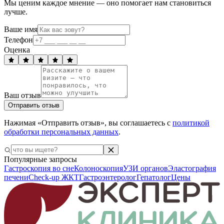
Мы ценим каждое мнение — оно помогает нам становиться
лучше.
Ваше имя
Телефон
Оценка
Ваш отзыв
Отправить отзыв
Нажимая «Отправить отзыв», вы соглашаетесь с
политикой
обработки персональных данных
.
Популярные запросы
Гастроскопия во сне
Колоноскопия
УЗИ органов
Эластография
печени
Check-up ЖКТ
Гастроэнтеролог
Гепатолог
Цены