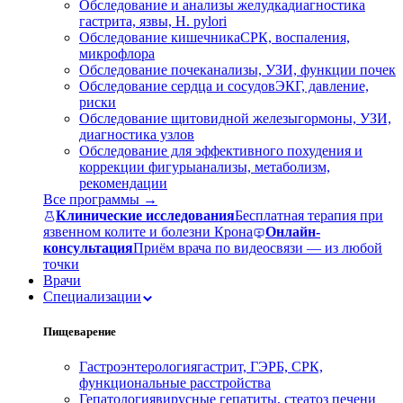
Обследование и анализы желудка
диагностика
гастрита, язвы, H. pylori
Обследование кишечника
СРК, воспаления,
микрофлора
Обследование почек
анализы, УЗИ, функции почек
Обследование сердца и сосудов
ЭКГ, давление,
риски
Обследование щитовидной железы
гормоны, УЗИ,
диагностика узлов
Обследование для эффективного похудения и
коррекции фигуры
анализы, метаболизм,
рекомендации
Все программы →
Клинические исследования
Бесплатная терапия при
язвенном колите и болезни Крона
Онлайн-
консультация
Приём врача по видеосвязи — из любой
точки
Врачи
Специализации
Пищеварение
Гастроэнтерология
гастрит, ГЭРБ, СРК,
функциональные расстройства
Гепатология
вирусные гепатиты, стеатоз печени