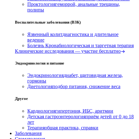
Проктология
геморрой, анальные трещины,
полипы
Воспалительные заболевания (ВЗК)
Язвенный колит
диагностика и длительное
ведение
Болезнь Крона
биологическая и таргетная терапия
Клинические исследования — участие бесплатно
Эндокринология и питание
Эндокринология
диабет, щитовидная железа,
гормоны
Диетология
подбор питания, снижение веса
Другое
Кардиология
гипертония, ИБС, аритмии
Детская гастроэнтерология
приём детей от 0 до 18
лет
Терапия
общая практика, справки
Заболевания
Стоматология