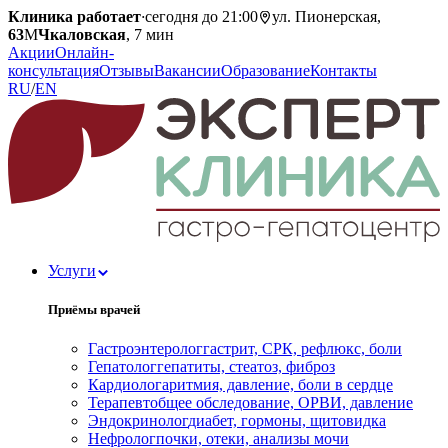
Клиника работает
·
сегодня до 21:00
ул. Пионерская,
63
М
Чкаловская
, 7 мин
Акции
Онлайн-
консультация
Отзывы
Вакансии
Образование
Контакты
RU
/
EN
Услуги
Приёмы врачей
Гастроэнтеролог
гастрит, СРК, рефлюкс, боли
Гепатолог
гепатиты, стеатоз, фиброз
Кардиолог
аритмия, давление, боли в сердце
Терапевт
общее обследование, ОРВИ, давление
Эндокринолог
диабет, гормоны, щитовидка
Нефролог
почки, отеки, анализы мочи