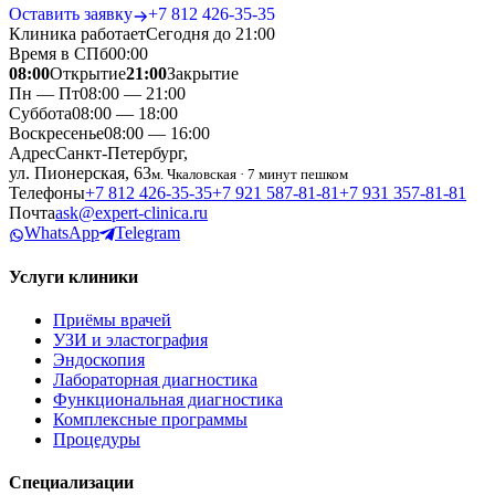
Оставить заявку
+7 812 426‑35‑35
Клиника работает
Сегодня до 21:00
Время в СПб
00
:
00
08:00
Открытие
21:00
Закрытие
Пн — Пт
08:00 — 21:00
Суббота
08:00 — 18:00
Воскресенье
08:00 — 16:00
Адрес
Санкт-Петербург,
ул. Пионерская, 63
м. Чкаловская · 7 минут пешком
Телефоны
+7 812 426‑35‑35
+7 921 587‑81‑81
+7 931 357‑81‑81
Почта
ask@expert-clinica.ru
WhatsApp
Telegram
Услуги клиники
Приёмы врачей
УЗИ и эластография
Эндоскопия
Лабораторная диагностика
Функциональная диагностика
Комплексные программы
Процедуры
Специализации