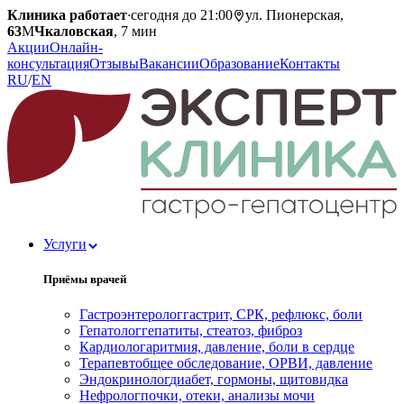
Клиника работает
·
сегодня до 21:00
ул. Пионерская,
63
М
Чкаловская
, 7 мин
Акции
Онлайн-
консультация
Отзывы
Вакансии
Образование
Контакты
RU
/
EN
Услуги
Приёмы врачей
Гастроэнтеролог
гастрит, СРК, рефлюкс, боли
Гепатолог
гепатиты, стеатоз, фиброз
Кардиолог
аритмия, давление, боли в сердце
Терапевт
общее обследование, ОРВИ, давление
Эндокринолог
диабет, гормоны, щитовидка
Нефролог
почки, отеки, анализы мочи