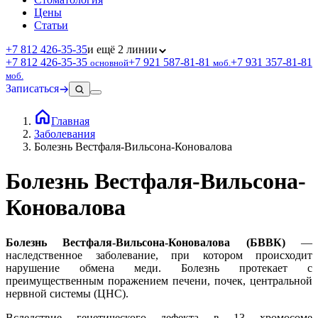
Цены
Статьи
+7 812 426‑35‑35
и ещё 2 линии
+7 812 426‑35‑35
+7 921 587‑81‑81
+7 931 357‑81‑81
основной
моб.
моб.
Записаться
Главная
Заболевания
Болезнь Вестфаля-Вильсона-Коновалова
Болезнь Вестфаля-Вильсона-
Коновалова
Болезнь Вестфаля-Вильсона-Коновалова (БВВК)
—
наследственное заболевание, при котором происходит
нарушение обмена меди. Болезнь протекает с
преимущественным поражением печени, почек, центральной
нервной системы (ЦНС).
Вследствие генетического дефекта в 13 хромосоме