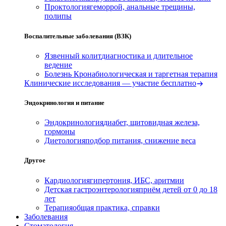
Проктология
геморрой, анальные трещины,
полипы
Воспалительные заболевания (ВЗК)
Язвенный колит
диагностика и длительное
ведение
Болезнь Крона
биологическая и таргетная терапия
Клинические исследования — участие бесплатно
Эндокринология и питание
Эндокринология
диабет, щитовидная железа,
гормоны
Диетология
подбор питания, снижение веса
Другое
Кардиология
гипертония, ИБС, аритмии
Детская гастроэнтерология
приём детей от 0 до 18
лет
Терапия
общая практика, справки
Заболевания
Стоматология