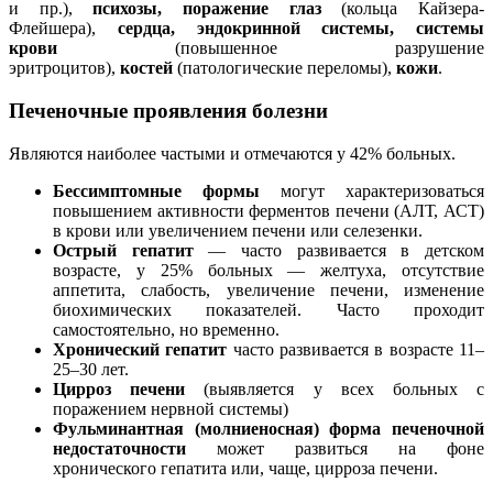
и пр.),
психозы, поражение глаз
(кольца Кайзера-
Флейшера),
сердца, эндокринной системы, системы
крови
(повышенное разрушение
эритроцитов),
костей
(патологические переломы),
кожи
.
Печеночные проявления болезни
Являются наиболее частыми и отмечаются у 42% больных.
Бессимптомные формы
могут характеризоваться
повышением активности ферментов печени (АЛТ, АСТ)
в крови или увеличением печени или селезенки.
Острый гепатит
— часто развивается в детском
возрасте, у 25% больных — желтуха, отсутствие
аппетита, слабость, увеличение печени, изменение
биохимических показателей. Часто проходит
самостоятельно, но временно.
Хронический гепатит
часто развивается в возрасте 11–
25–30 лет.
Цирроз печени
(выявляется у всех больных с
поражением нервной системы)
Фульминантная (молниеносная) форма печеночной
недостаточности
может развиться на фоне
хронического гепатита или, чаще, цирроза печени.