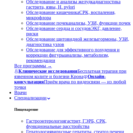
Обследование и анализы желудка
диагностика
гастрита, язвы, H. pylori
Обследование кишечника
СРК, воспаления,
микрофлора
Обследование почек
анализы, УЗИ, функции почек
Обследование сердца и сосудов
ЭКГ, давление,
риски
Обследование щитовидной железы
гормоны, УЗИ,
диагностика узлов
Обследование для эффективного похудения и
коррекции фигуры
анализы, метаболизм,
рекомендации
Все программы →
Клинические исследования
Бесплатная терапия при
язвенном колите и болезни Крона
Онлайн-
консультация
Приём врача по видеосвязи — из любой
точки
Врачи
Специализации
Пищеварение
Гастроэнтерология
гастрит, ГЭРБ, СРК,
функциональные расстройства
Гепатология
вирусные гепатиты, стеатоз печени