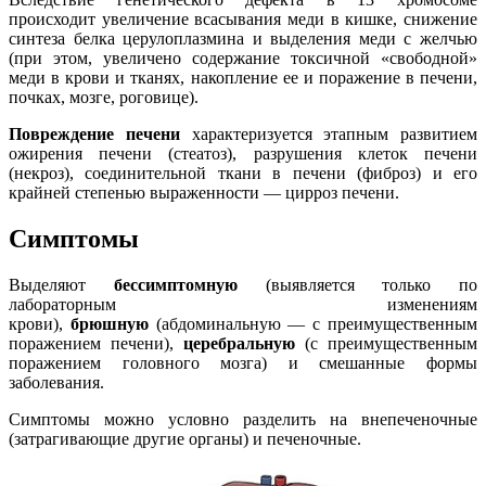
происходит увеличение всасывания меди в кишке, снижение
синтеза белка церулоплазмина и выделения меди с желчью
(при этом, увеличено содержание токсичной «свободной»
меди в крови и тканях, накопление ее и поражение в печени,
почках, мозге, роговице).
Повреждение печени
характеризуется этапным развитием
ожирения печени (стеатоз), разрушения клеток печени
(некроз), соединительной ткани в печени (фиброз) и его
крайней степенью выраженности — цирроз печени.
Симптомы
Выделяют
бессимптомную
(выявляется только по
лабораторным изменениям
крови),
брюшную
(абдоминальную — с преимущественным
поражением печени),
церебральную
(с преимущественным
поражением головного мозга) и смешанные формы
заболевания.
Симптомы можно условно разделить на внепеченочные
(затрагивающие другие органы) и печеночные.