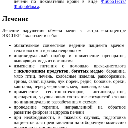
печени по показателям крови в виде
ФиброТеста/
ФиброМакса
.
Лечение
Лечение нарушения обмена меди в гастро-гепатоцентре
ЭКСПЕРТ включает в себя:
обязательное совместное ведение пациента врачом-
гепатологом и врачом-неврологом
индивидуальный подбор и применение препаратов,
выводящих медь из организма
изменение питания с помощью врача-диетолога
с
исключением продуктов, богатых медью
: баранина,
мясо птиц, печень, колбасные изделия, ракообразные,
грибы, салат, щавель, лук-порей, редис, бобовые, орехи,
каштаны, перец, чернослив, мед, шоколад, какао
применение гепатопротекторов, антиоксидантов,
препаратов, улучшающих состояние сосудистой стенки
по индивидуально разработанным схемам
проведение терапии, направленной на обратное
развитие фиброза и цирроза печени
при необходимости, в тяжелых случаях, подготовка
пациентов для представления на отборочную комиссию
по трансплантации печени.