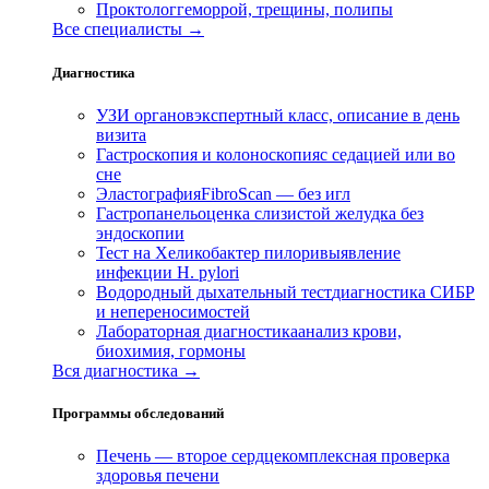
Проктолог
геморрой, трещины, полипы
Все специалисты →
Диагностика
УЗИ органов
экспертный класс, описание в день
визита
Гастроскопия и колоноскопия
с седацией или во
сне
Эластография
FibroScan — без игл
Гастропанель
оценка слизистой желудка без
эндоскопии
Тест на Хеликобактер пилори
выявление
инфекции H. pylori
Водородный дыхательный тест
диагностика СИБР
и непереносимостей
Лабораторная диагностика
анализ крови,
биохимия, гормоны
Вся диагностика →
Программы обследований
Печень — второе сердце
комплексная проверка
здоровья печени