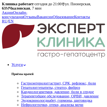
Клиника работает
·
сегодня до 21:00
ул. Пионерская,
63
М
Чкаловская
, 7 мин
Акции
Онлайн-
консультация
Отзывы
Вакансии
Образование
Контакты
RU
/
EN
Услуги
Приёмы врачей
Гастроэнтеролог
гастрит, СРК, рефлюкс, боли
Гепатолог
гепатиты, стеатоз, фиброз
Кардиолог
аритмия, давление, боли в сердце
Терапевт
общее обследование, ОРВИ, давление
Эндокринолог
диабет, гормоны, щитовидка
Нефролог
почки, отеки, анализы мочи