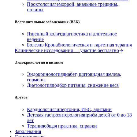
Проктология
геморрой, анальные трещины,
полипы
Воспалительные заболевания (ВЗК)
Язвенный колит
диагностика и длительное
ведение
Болезнь Крона
биологическая и таргетная терапия
Клинические исследования — участие бесплатно
Эндокринология и питание
Эндокринология
диабет, щитовидная железа,
гормоны
Диетология
подбор питания, снижение веса
Другое
Кардиология
гипертония, ИБС, аритмии
Детская гастроэнтерология
приём детей от 0 до 18
лет
Терапия
общая практика, справки
Заболевания
Стоматология