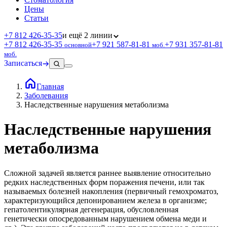
Цены
Статьи
+7 812 426‑35‑35
и ещё 2 линии
+7 812 426‑35‑35
+7 921 587‑81‑81
+7 931 357‑81‑81
основной
моб.
моб.
Записаться
Главная
Заболевания
Наследственные нарушения метаболизма
Наследственные нарушения
метаболизма
Сложной задачей является раннее выявление относительно
редких наследственных форм поражения печени, или так
называемых болезней накопления (первичный гемохроматоз,
характеризующийся депонированием железа в организме;
гепатолентикулярная дегенерация, обусловленная
генетически опосредованным нарушением обмена меди и