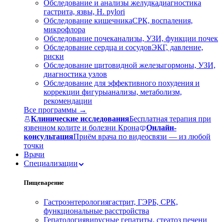
Обследование и анализы желудка
диагностика
гастрита, язвы, H. pylori
Обследование кишечника
СРК, воспаления,
микрофлора
Обследование почек
анализы, УЗИ, функции почек
Обследование сердца и сосудов
ЭКГ, давление,
риски
Обследование щитовидной железы
гормоны, УЗИ,
диагностика узлов
Обследование для эффективного похудения и
коррекции фигуры
анализы, метаболизм,
рекомендации
Все программы →
Клинические исследования
Бесплатная терапия при
язвенном колите и болезни Крона
Онлайн-
консультация
Приём врача по видеосвязи — из любой
точки
Врачи
Специализации
Пищеварение
Гастроэнтерология
гастрит, ГЭРБ, СРК,
функциональные расстройства
Гепатология
вирусные гепатиты, стеатоз печени