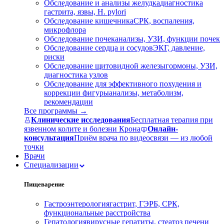
Обследование и анализы желудка
диагностика
гастрита, язвы, H. pylori
Обследование кишечника
СРК, воспаления,
микрофлора
Обследование почек
анализы, УЗИ, функции почек
Обследование сердца и сосудов
ЭКГ, давление,
риски
Обследование щитовидной железы
гормоны, УЗИ,
диагностика узлов
Обследование для эффективного похудения и
коррекции фигуры
анализы, метаболизм,
рекомендации
Все программы →
Клинические исследования
Бесплатная терапия при
язвенном колите и болезни Крона
Онлайн-
консультация
Приём врача по видеосвязи — из любой
точки
Врачи
Специализации
Пищеварение
Гастроэнтерология
гастрит, ГЭРБ, СРК,
функциональные расстройства
Гепатология
вирусные гепатиты, стеатоз печени