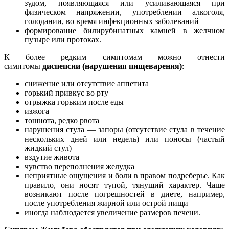
зудом, появляющаяся или усиливающаяся при
физическом напряжении, употреблении алкоголя,
голодании, во время инфекционных заболеваний
формирование билирубинатных камней в желчном
пузыре или протоках.
К более редким симптомам можно отнести
симптомы
диспепсии (нарушения пищеварения)
:
снижение или отсутствие аппетита
горький привкус во рту
отрыжка горьким после еды
изжога
тошнота, редко рвота
нарушения стула — запоры (отсутствие стула в течение
нескольких дней или недель) или поносы (частый
жидкий стул)
вздутие живота
чувство переполнения желудка
неприятные ощущения и боли в правом подреберье. Как
правило, они носят тупой, тянущий характер. Чаще
возникают после погрешностей в диете, например,
после употребления жирной или острой пищи
иногда наблюдается увеличение размеров печени.