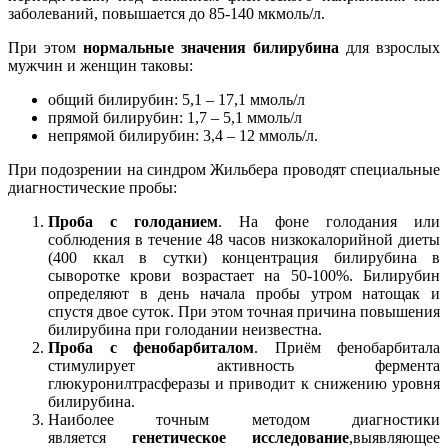
заболеваний, повышается до 85-140 мкмоль/л.
При этом
нормальные значения билирубина
для взрослых
мужчин и женщин таковы:
общий билирубин: 5,1 – 17,1 ммоль/л
прямой билирубин: 1,7 – 5,1 ммоль/л
непрямой билирубин: 3,4 – 12 ммоль/л.
При подозрении на синдром Жильбера проводят специальные
диагностические пробы:
Проба с голоданием
. На фоне голодания или
соблюдения в течение 48 часов низкокалорийной диеты
(400 ккал в сутки) концентрация билирубина в
сыворотке крови возрастает на 50-100%. Билирубин
определяют в день начала пробы утром натощак и
спустя двое суток. При этом точная причина повышения
билирубина при голодании неизвестна.
Проба с фенобарбиталом
. Приём фенобарбитала
стимулирует активность фермента
глюкуронилтрасферазы и приводит к снижению уровня
билирубина.
Наиболее точным методом диагностики
является
генетическое исследование
,выявляющее