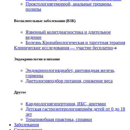
Проктология
геморрой, анальные трещины,
полипы
Воспалительные заболевания (ВЗК)
Язвенный колит
диагностика и длительное
ведение
Болезнь Крона
биологическая и таргетная терапия
Клинические исследования — участие бесплатно
Эндокринология и питание
Эндокринология
диабет, щитовидная железа,
гормоны
Диетология
подбор питания, снижение веса
Другое
Кардиология
гипертония, ИБС, аритмии
Детская гастроэнтерология
приём детей от 0 до 18
лет
Терапия
общая практика, справки
Заболевания
Стоматология