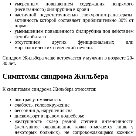
умеренным повышением содержания непрямого
(несвязанного) билирубина в крови
частичной недостаточностью глюкуронилтрансферазы,
активность которой составляет приблизительно 30% от
нормы
уменьшением повышенного билирубина под действием
фенобарбитала
отсутствием других функциональных или
морфологических изменений печени.
Синдром Жильбера чаще встречается у мужчин в возрасте 20-
30 лет.
Симптомы синдрома Жильбера
К симптомам синдрома Жильбера относятся:
быстрая утомляемость
слабость, головокружение
бессонница, нарушения сна
дискомфорт в правом подреберье
желтушность склер разной степени интенсивности
(желтушное окрашивание кожи отмечается лишь у
некоторых больных), не сопровождающаяся кожным