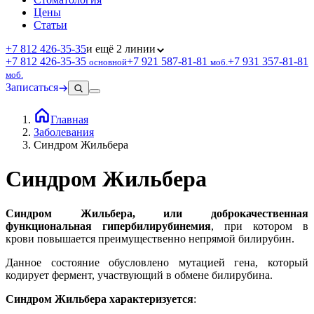
Цены
Статьи
+7 812 426‑35‑35
и ещё 2 линии
+7 812 426‑35‑35
+7 921 587‑81‑81
+7 931 357‑81‑81
основной
моб.
моб.
Записаться
Главная
Заболевания
Синдром Жильбера
Синдром Жильбера
Синдром Жильбера, или доброкачественная
функциональная гипербилирубинемия
, при котором в
крови повышается преимущественно непрямой билирубин.
Данное состояние обусловлено мутацией гена, который
кодирует фермент, участвующий в обмене билирубина.
Синдром Жильбера характеризуется
: