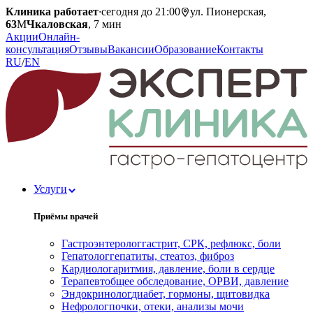
Клиника работает
·
сегодня до 21:00
ул. Пионерская,
63
М
Чкаловская
, 7 мин
Акции
Онлайн-
консультация
Отзывы
Вакансии
Образование
Контакты
RU
/
EN
Услуги
Приёмы врачей
Гастроэнтеролог
гастрит, СРК, рефлюкс, боли
Гепатолог
гепатиты, стеатоз, фиброз
Кардиолог
аритмия, давление, боли в сердце
Терапевт
общее обследование, ОРВИ, давление
Эндокринолог
диабет, гормоны, щитовидка
Нефролог
почки, отеки, анализы мочи