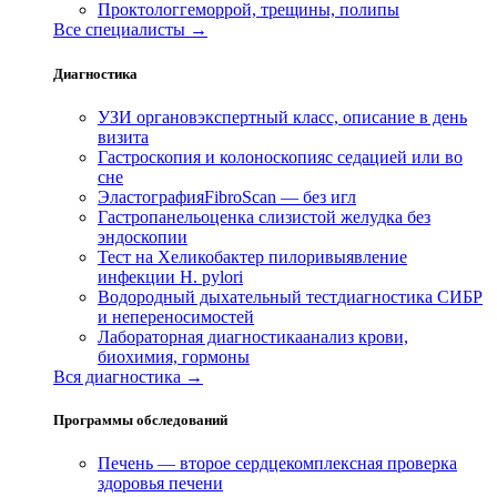
Проктолог
геморрой, трещины, полипы
Все специалисты →
Диагностика
УЗИ органов
экспертный класс, описание в день
визита
Гастроскопия и колоноскопия
с седацией или во
сне
Эластография
FibroScan — без игл
Гастропанель
оценка слизистой желудка без
эндоскопии
Тест на Хеликобактер пилори
выявление
инфекции H. pylori
Водородный дыхательный тест
диагностика СИБР
и непереносимостей
Лабораторная диагностика
анализ крови,
биохимия, гормоны
Вся диагностика →
Программы обследований
Печень — второе сердце
комплексная проверка
здоровья печени