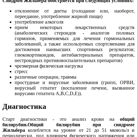
Синдром Жильбера обостряется при следующих условиях:
отклонение от диеты (голодание или, наоборот,
переедание, употребление жирной пищи)
употребление алкоголя
прием некоторых лекарственных средств
(анаболических стероидов - аналогов половых
гормонов, применяемых для лечения гормональных
заболеваний, а также используемых спортсменами для
достижения наивысших спортивных результатов;
глюкокортикоидов, антибактериальных препаратов,
нестроидных противовоспалительных препаратов)
чрезмерная физическая нагрузка
стресс
различные операции, травмы
простудные и вирусные заболевания (грипп, ОРВИ,
вирусный гепатит (воспаление печени, вызванное
вирусами гепатита A,B,C,D,E)).
Диагностика
Старт диагностики - это анализ крови на
общий
билирубин.Общий билирубин при синдроме
Жильбера
колеблется на уровне от 21 до 51 мкмоль/л и
периодически, под влиянием физического напряжения или