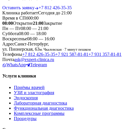
Оставить заявку
+7 812 426‑35‑35
Клиника работает
Сегодня до 21:00
Время в СПб
00
:
00
08:00
Открытие
21:00
Закрытие
Пн — Пт
08:00 — 21:00
Суббота
08:00 — 18:00
Воскресенье
08:00 — 16:00
Адрес
Санкт-Петербург,
ул. Пионерская, 63
м. Чкаловская · 7 минут пешком
Телефоны
+7 812 426‑35‑35
+7 921 587‑81‑81
+7 931 357‑81‑81
Почта
ask@expert-clinica.ru
WhatsApp
Telegram
Услуги клиники
Приёмы врачей
УЗИ и эластография
Эндоскопия
Лабораторная диагностика
Функциональная диагностика
Комплексные программы
Процедуры