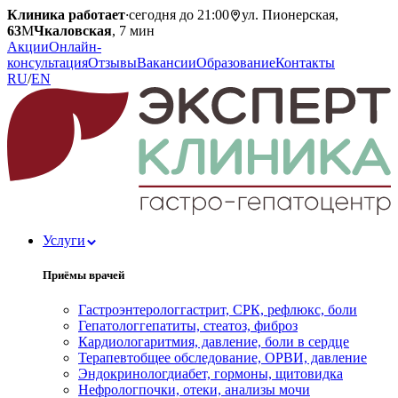
Клиника работает
·
сегодня до 21:00
ул. Пионерская,
63
М
Чкаловская
, 7 мин
Акции
Онлайн-
консультация
Отзывы
Вакансии
Образование
Контакты
RU
/
EN
Услуги
Приёмы врачей
Гастроэнтеролог
гастрит, СРК, рефлюкс, боли
Гепатолог
гепатиты, стеатоз, фиброз
Кардиолог
аритмия, давление, боли в сердце
Терапевт
общее обследование, ОРВИ, давление
Эндокринолог
диабет, гормоны, щитовидка
Нефролог
почки, отеки, анализы мочи