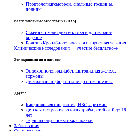
Проктология
геморрой, анальные трещины,
полипы
Воспалительные заболевания (ВЗК)
Язвенный колит
диагностика и длительное
ведение
Болезнь Крона
биологическая и таргетная терапия
Клинические исследования — участие бесплатно
Эндокринология и питание
Эндокринология
диабет, щитовидная железа,
гормоны
Диетология
подбор питания, снижение веса
Другое
Кардиология
гипертония, ИБС, аритмии
Детская гастроэнтерология
приём детей от 0 до 18
лет
Терапия
общая практика, справки
Заболевания
Стоматология