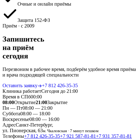
Очные и онлайн приёмы
Защита 152‑ФЗ
Приём · с 2009
Запишитесь
на приём
сегодня
Перезвоним в рабочее время, подберём удобное время приёма
и врача подходящей специальности
Оставить заявку
+7 812 426‑35‑35
Клиника работает
Сегодня до 21:00
Время в СПб
00
:
00
08:00
Открытие
21:00
Закрытие
Пн — Пт
08:00 — 21:00
Суббота
08:00 — 18:00
Воскресенье
08:00 — 16:00
Адрес
Санкт-Петербург,
ул. Пионерская, 63
м. Чкаловская · 7 минут пешком
Телефоны
+7 812 426‑35‑35
+7 921 587‑81‑81
+7 931 357‑81‑81