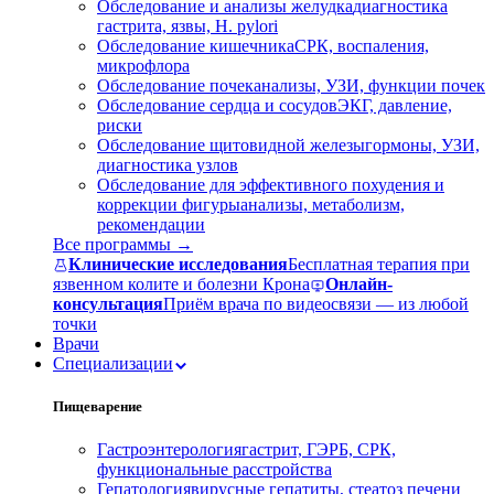
Обследование и анализы желудка
диагностика
гастрита, язвы, H. pylori
Обследование кишечника
СРК, воспаления,
микрофлора
Обследование почек
анализы, УЗИ, функции почек
Обследование сердца и сосудов
ЭКГ, давление,
риски
Обследование щитовидной железы
гормоны, УЗИ,
диагностика узлов
Обследование для эффективного похудения и
коррекции фигуры
анализы, метаболизм,
рекомендации
Все программы →
Клинические исследования
Бесплатная терапия при
язвенном колите и болезни Крона
Онлайн-
консультация
Приём врача по видеосвязи — из любой
точки
Врачи
Специализации
Пищеварение
Гастроэнтерология
гастрит, ГЭРБ, СРК,
функциональные расстройства
Гепатология
вирусные гепатиты, стеатоз печени