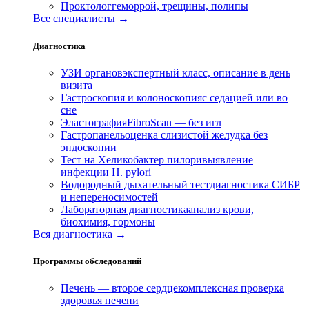
Проктолог
геморрой, трещины, полипы
Все специалисты →
Диагностика
УЗИ органов
экспертный класс, описание в день
визита
Гастроскопия и колоноскопия
с седацией или во
сне
Эластография
FibroScan — без игл
Гастропанель
оценка слизистой желудка без
эндоскопии
Тест на Хеликобактер пилори
выявление
инфекции H. pylori
Водородный дыхательный тест
диагностика СИБР
и непереносимостей
Лабораторная диагностика
анализ крови,
биохимия, гормоны
Вся диагностика →
Программы обследований
Печень — второе сердце
комплексная проверка
здоровья печени