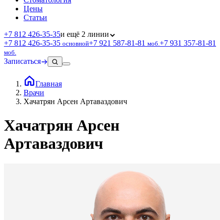
Цены
Статьи
+7 812 426‑35‑35
и ещё 2 линии
+7 812 426‑35‑35
+7 921 587‑81‑81
+7 931 357‑81‑81
основной
моб.
моб.
Записаться
Главная
Врачи
Хачатрян Арсен Артаваздович
Хачатрян Арсен
Артаваздович