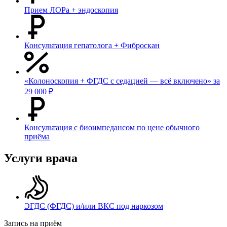
Прием ЛОРа + эндоскопия
Консультация гепатолога + Фиброскан
«Колоноскопия + ФГДС с седацией — всё включено» за
29 000 ₽
Консультация с биоимпедансом по цене обычного
приёма
Услуги врача
ЭГДС (ФГДС) и/или ВКС под наркозом
Запись на приём