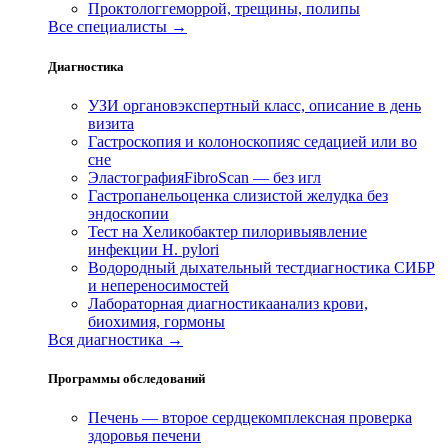
Проктолог
геморрой, трещины, полипы
Все специалисты →
Диагностика
УЗИ органов
экспертный класс, описание в день
визита
Гастроскопия и колоноскопия
с седацией или во
сне
Эластография
FibroScan — без игл
Гастропанель
оценка слизистой желудка без
эндоскопии
Тест на Хеликобактер пилори
выявление
инфекции H. pylori
Водородный дыхательный тест
диагностика СИБР
и непереносимостей
Лабораторная диагностика
анализ крови,
биохимия, гормоны
Вся диагностика →
Программы обследований
Печень — второе сердце
комплексная проверка
здоровья печени