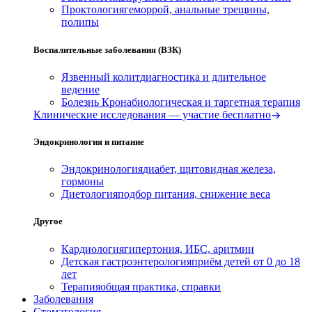
Проктология
геморрой, анальные трещины,
полипы
Воспалительные заболевания (ВЗК)
Язвенный колит
диагностика и длительное
ведение
Болезнь Крона
биологическая и таргетная терапия
Клинические исследования — участие бесплатно
Эндокринология и питание
Эндокринология
диабет, щитовидная железа,
гормоны
Диетология
подбор питания, снижение веса
Другое
Кардиология
гипертония, ИБС, аритмии
Детская гастроэнтерология
приём детей от 0 до 18
лет
Терапия
общая практика, справки
Заболевания
Стоматология