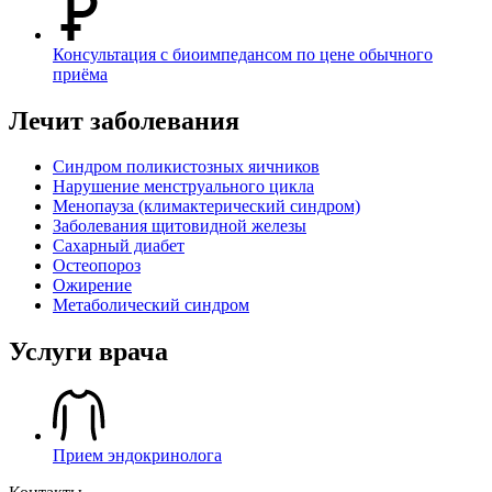
Консультация с биоимпедансом по цене обычного
приёма
Лечит заболевания
Синдром поликистозных яичников
Нарушение менструального цикла
Менопауза (климактерический синдром)
Заболевания щитовидной железы
Сахарный диабет
Остеопороз
Ожирение
Метаболический синдром
Услуги врача
Прием эндокринолога