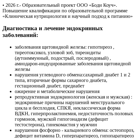
• 2026 г.- Образовательный проект ООО «Боди Коуч».
Повышение квалификации по образовательной программе
«Клиническая нутрициология и научный подход к питанию»
Диагностика и лечение эндокринных
заболеваний:
заболевания щитовидной железы: гипотиреоз ,
тиреотоксикоз, узловой зоб, тиреоидиты
(аутоиммунный, подострый, послеродовый) ,
амиодарон-индуцированные заболевания щитовидной
железы
нарушения углеводного обмена:сахарный диабет 1 и 2
типа, вторичные формы сахарного диабета,
гестационный диабет, предиабет
ожирение и метаболические нарушения
репродуктивная эндокринология (женская и мужская) :
эндокринные причины нарушений менструального
цикла и бесплодия, СПКЯ, неклассическая форма
ВДКН, гиперпролактинемия, недостаточность половых
гормонов, мужской гипогонадизм (дефицит
тестостерона), гинекомастия у мужчин
нарушения фосфорно - кальциевого обмена: остеопороз,
дефицит витамина D, гиперпаратиреоз, гипопаратиреоз