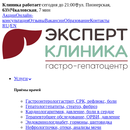
Клиника работает
·
сегодня до 21:00
ул. Пионерская,
63
М
Чкаловская
, 7 мин
Акции
Онлайн-
консультация
Отзывы
Вакансии
Образование
Контакты
RU
/
EN
Услуги
Приёмы врачей
Гастроэнтеролог
гастрит, СРК, рефлюкс, боли
Гепатолог
гепатиты, стеатоз, фиброз
Кардиолог
аритмия, давление, боли в сердце
Терапевт
общее обследование, ОРВИ, давление
Эндокринолог
диабет, гормоны, щитовидка
Нефролог
почки, отеки, анализы мочи