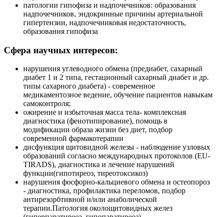
патологии гипофиза и надпочечников: образования
надпочечников, эндокринные причины артериальной
гипертензии, надпочечниковая недостаточность,
образования гипофиза
Сфера научных интересов:
нарушения углеводного обмена (предиабет, сахарный
диабет 1 и 2 типа, гестационный сахарный диабет и др.
типы сахарного диабета) - современное
медикаментозное ведение, обучение пациентов навыкам
самоконтроля;
ожирение и избыточная масса тела- комплексная
диагностика (фенотипирование), помощь в
модификации образа жизни без диет, подбор
современной фармакотерапии
дисфункция щитовидной железы - наблюдение узловых
образований согласно международных протоколов (EU-
TIRADS), диагностика и лечение нарушений
функции(гипотиреоз, тиреотоксикоз)
нарушения фосфорно-кальциевого обмена и остеопороз
- диагностика, профилактика переломов, подбор
антирезорбтивной и/или анаболической
терапии.Патология околощитовидных желез
(гиперпаратиреоз, гипопаратиреоз)