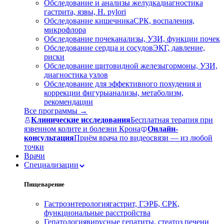
Обследование и анализы желудка
диагностика
гастрита, язвы, H. pylori
Обследование кишечника
СРК, воспаления,
микрофлора
Обследование почек
анализы, УЗИ, функции почек
Обследование сердца и сосудов
ЭКГ, давление,
риски
Обследование щитовидной железы
гормоны, УЗИ,
диагностика узлов
Обследование для эффективного похудения и
коррекции фигуры
анализы, метаболизм,
рекомендации
Все программы →
Клинические исследования
Бесплатная терапия при
язвенном колите и болезни Крона
Онлайн-
консультация
Приём врача по видеосвязи — из любой
точки
Врачи
Специализации
Пищеварение
Гастроэнтерология
гастрит, ГЭРБ, СРК,
функциональные расстройства
Гепатология
вирусные гепатиты, стеатоз печени