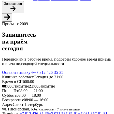
Записаться
Приём · с 2009
Запишитесь
на приём
сегодня
Перезвоним в рабочее время, подберём удобное время приёма
и врача подходящей специальности
Оставить заявку
+7 812 426‑35‑35
Клиника работает
Сегодня до 21:00
Время в СПб
00
:
00
08:00
Открытие
21:00
Закрытие
Пн — Пт
08:00 — 21:00
Суббота
08:00 — 18:00
Воскресенье
08:00 — 16:00
Адрес
Санкт-Петербург,
ул. Пионерская, 63
м. Чкаловская · 7 минут пешком
Телефоны
+7 812 426‑35‑35
+7 921 587‑81‑81
+7 931 357‑81‑81