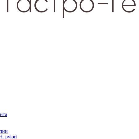
зита
опии
. pylori