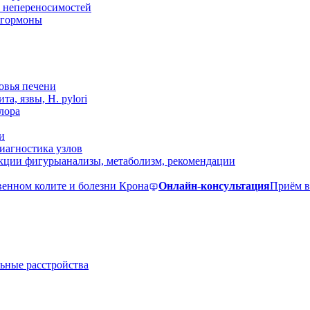
 непереносимостей
, гормоны
овья печени
та, язвы, H. pylori
лора
и
иагностика узлов
екции фигуры
анализы, метаболизм, рекомендации
венном колите и болезни Крона
Онлайн-консультация
Приём в
ьные расстройства