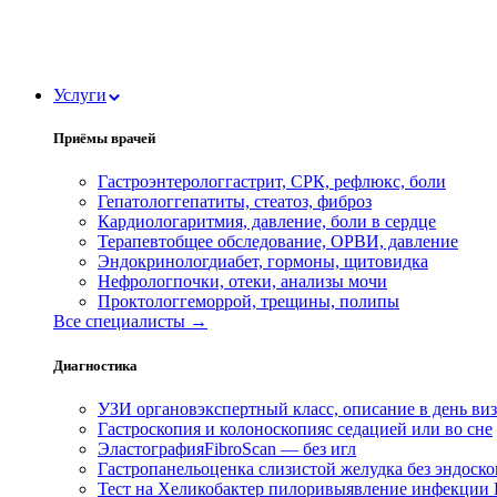
Услуги
Приёмы врачей
Гастроэнтеролог
гастрит, СРК, рефлюкс, боли
Гепатолог
гепатиты, стеатоз, фиброз
Кардиолог
аритмия, давление, боли в сердце
Терапевт
общее обследование, ОРВИ, давление
Эндокринолог
диабет, гормоны, щитовидка
Нефролог
почки, отеки, анализы мочи
Проктолог
геморрой, трещины, полипы
Все специалисты →
Диагностика
УЗИ органов
экспертный класс, описание в день ви
Гастроскопия и колоноскопия
с седацией или во сне
Эластография
FibroScan — без игл
Гастропанель
оценка слизистой желудка без эндоск
Тест на Хеликобактер пилори
выявление инфекции H