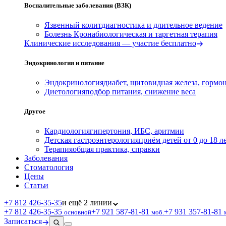
Воспалительные заболевания (ВЗК)
Язвенный колит
диагностика и длительное ведение
Болезнь Крона
биологическая и таргетная терапия
Клинические исследования — участие бесплатно
Эндокринология и питание
Эндокринология
диабет, щитовидная железа, гормо
Диетология
подбор питания, снижение веса
Другое
Кардиология
гипертония, ИБС, аритмии
Детская гастроэнтерология
приём детей от 0 до 18 л
Терапия
общая практика, справки
Заболевания
Стоматология
Цены
Статьи
+7 812 426‑35‑35
и ещё 2 линии
+7 812 426‑35‑35
+7 921 587‑81‑81
+7 931 357‑81‑81
основной
моб.
Записаться