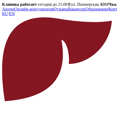
Клиника работает
·
сегодня до 21:00
ул. Пионерская,
63
М
Чка
Акции
Онлайн-консультация
Отзывы
Вакансии
Образование
Кон
RU
/
EN