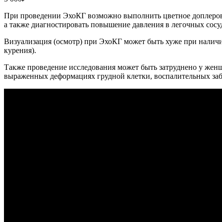
При проведении ЭхоКГ возможно выполнить цветное доплеровск
а также диагностировать повышение давления в легочных сос
Визуализация (осмотр) при ЭхоКГ может быть хуже при наличи
курения).
Также проведение исследования может быть затруднено у жен
выраженных деформациях грудной клетки, воспалительных заб