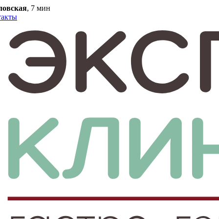
ловская
, 7 мин
такты