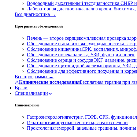
Водородный дыхательный тест
диагностика СИБР и
Лабораторная диагностика
анализ крови, биохимия
Вся диагностика →
Программы обследований
Печень — второе сердце
комплексная проверка здор
Обследование и анализы желудка
диагностика гастри
Обследование кишечника
СРК, воспаления, микроф
Обследование почек
анализы, УЗИ, функции почек
Обследование сердца и сосудов
ЭКГ, давление, риск
Обследование щитовидной железы
гормоны, УЗИ, д
Обследование для эффективного похудения и корр
Все программы →
Клинические исследования
Бесплатная терапия при яз
Врачи
Специализации
Пищеварение
Гастроэнтерология
гастрит, ГЭРБ, СРК, функционал
Гепатология
вирусные гепатиты, стеатоз печени
Проктология
геморрой, анальные трещины, полипы