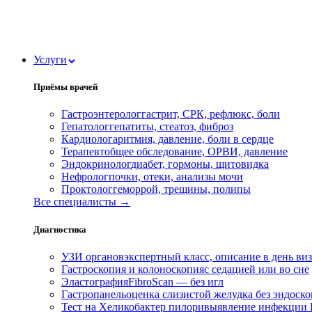
Услуги
Приёмы врачей
Гастроэнтеролог
гастрит, СРК, рефлюкс, боли
Гепатолог
гепатиты, стеатоз, фиброз
Кардиолог
аритмия, давление, боли в сердце
Терапевт
общее обследование, ОРВИ, давление
Эндокринолог
диабет, гормоны, щитовидка
Нефролог
почки, отеки, анализы мочи
Проктолог
геморрой, трещины, полипы
Все специалисты →
Диагностика
УЗИ органов
экспертный класс, описание в день ви
Гастроскопия и колоноскопия
с седацией или во сне
Эластография
FibroScan — без игл
Гастропанель
оценка слизистой желудка без эндоск
Тест на Хеликобактер пилори
выявление инфекции H