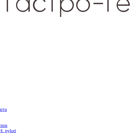
зита
опии
. pylori