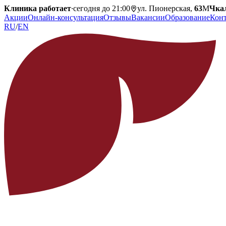
Клиника работает
·
сегодня до 21:00
ул. Пионерская,
63
М
Чка
Акции
Онлайн-консультация
Отзывы
Вакансии
Образование
Кон
RU
/
EN