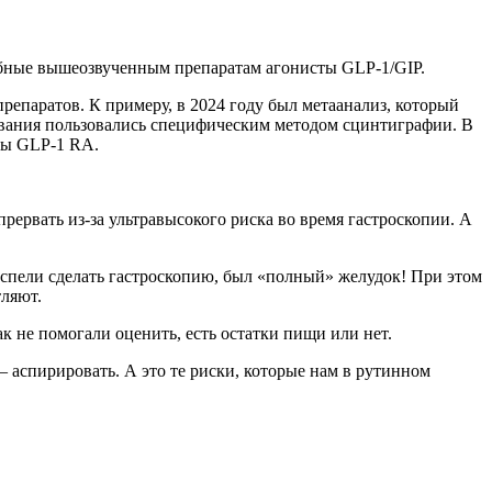
бные вышеозвученным препаратам агонисты GLP-1/GIP.
репаратов. К примеру, в 2024 году был метаанализ, который
ования пользовались специфическим методом сцинтиграфии. В
аты GLP‑1 RA.
 прервать из-за ультравысокого риска во время гастроскопии. А
успели сделать гастроскопию, был «полный» желудок! При этом
тляют.
 не помогали оценить, есть остатки пищи или нет.
 аспирировать. А это те риски, которые нам в рутинном