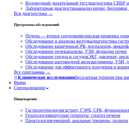
Водородный дыхательный тест
диагностика СИБР и
Лабораторная диагностика
анализ крови, биохимия
Вся диагностика →
Программы обследований
Печень — второе сердце
комплексная проверка здор
Обследование и анализы желудка
диагностика гастри
Обследование кишечника
СРК, воспаления, микроф
Обследование почек
анализы, УЗИ, функции почек
Обследование сердца и сосудов
ЭКГ, давление, риск
Обследование щитовидной железы
гормоны, УЗИ, д
Обследование для эффективного похудения и корр
Все программы →
Клинические исследования
Бесплатная терапия при яз
Врачи
Специализации
Пищеварение
Гастроэнтерология
гастрит, ГЭРБ, СРК, функционал
Гепатология
вирусные гепатиты, стеатоз печени
Проктология
геморрой, анальные трещины, полипы