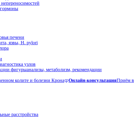
 непереносимостей
, гормоны
овья печени
та, язвы, H. pylori
лора
и
иагностика узлов
екции фигуры
анализы, метаболизм, рекомендации
венном колите и болезни Крона
Онлайн-консультация
Приём в
ьные расстройства