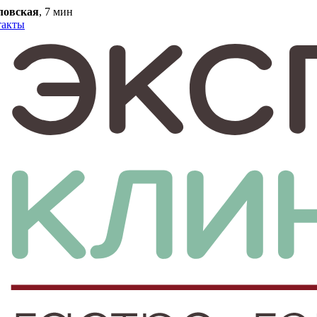
ловская
, 7 мин
такты