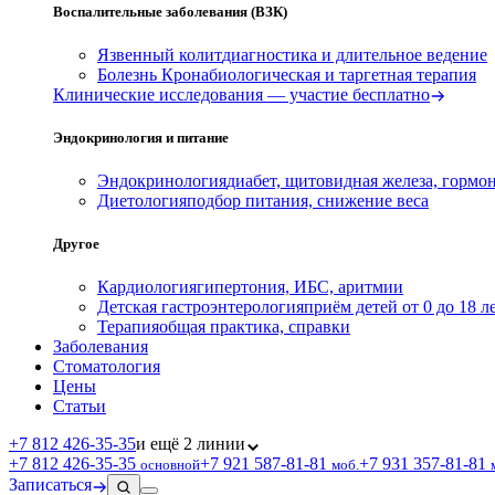
Воспалительные заболевания (ВЗК)
Язвенный колит
диагностика и длительное ведение
Болезнь Крона
биологическая и таргетная терапия
Клинические исследования — участие бесплатно
Эндокринология и питание
Эндокринология
диабет, щитовидная железа, гормо
Диетология
подбор питания, снижение веса
Другое
Кардиология
гипертония, ИБС, аритмии
Детская гастроэнтерология
приём детей от 0 до 18 л
Терапия
общая практика, справки
Заболевания
Стоматология
Цены
Статьи
+7 812 426‑35‑35
и ещё 2 линии
+7 812 426‑35‑35
+7 921 587‑81‑81
+7 931 357‑81‑81
основной
моб.
Записаться