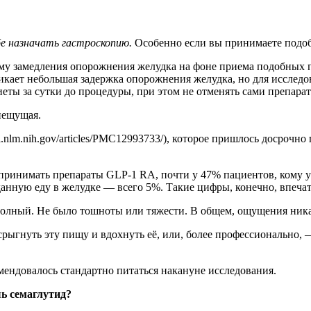
бе назначать гастроскопию.
Особенно если вы принимаете подо
ему замедления опорожнения желудка на фоне приема подобных п
икает небольшая задержка опорожнения желудка, но для исслед
иеты за сутки до процедуры, при этом не отменять сами препар
пещущая.
i.nlm.nih.gov/articles/PMC12993733/), которое пришлось досрочно
л принимать препараты GLP‑1 RA, почти у 47% пациентов, кому 
данную еду в желудке — всего 5%. Такие цифры, конечно, впеча
полный. Не было тошноты или тяжести. В общем, ощущения никак
рыгнуть эту пищу и вдохнуть её, или, более профессионально, —
мендовалось стандартно питаться накануне исследования.
шь семаглутид?