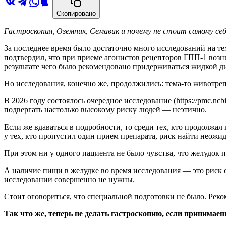
Скопировано
Гастроскопия, Оземпик, Семавик и почему не стоит самому се
За последнее время было достаточно много исследований на т
подтвердил, что при приеме агонистов рецепторов ГПП-1 возн
результате чего было рекомендовано придерживаться жидкой д
Но исследования, конечно же, продолжились: тема-то животре
В 2026 году состоялось очередное исследование (https://pmc.ncb
подвергать настолько высокому риску людей — неэтично.
Если же вдаваться в подробности, то среди тех, кто продолжа
у тех, кто пропустил один прием препарата, риск найти неожи
При этом ни у одного пациента не было чувства, что желудок 
А наличие пищи в желудке во время исследования — это риск с
исследовании совершенно не нужны.
Стоит оговориться, что специальной подготовки не было. Реко
Так что же, теперь не делать гастроскопию, если принимае