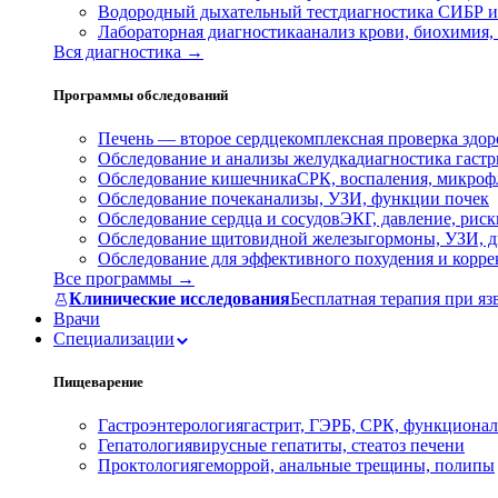
Водородный дыхательный тест
диагностика СИБР и
Лабораторная диагностика
анализ крови, биохимия
Вся диагностика →
Программы обследований
Печень — второе сердце
комплексная проверка здор
Обследование и анализы желудка
диагностика гастри
Обследование кишечника
СРК, воспаления, микроф
Обследование почек
анализы, УЗИ, функции почек
Обследование сердца и сосудов
ЭКГ, давление, риск
Обследование щитовидной железы
гормоны, УЗИ, д
Обследование для эффективного похудения и корр
Все программы →
Клинические исследования
Бесплатная терапия при яз
Врачи
Специализации
Пищеварение
Гастроэнтерология
гастрит, ГЭРБ, СРК, функционал
Гепатология
вирусные гепатиты, стеатоз печени
Проктология
геморрой, анальные трещины, полипы