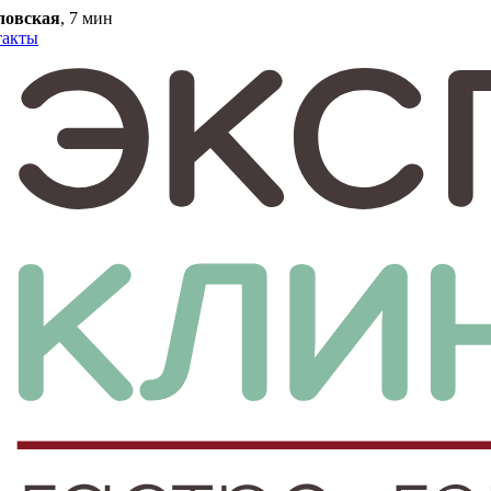
ловская
, 7 мин
такты