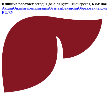
Клиника работает
·
сегодня до 21:00
ул. Пионерская,
63
М
Чка
Акции
Онлайн-консультация
Отзывы
Вакансии
Образование
Кон
RU
/
EN