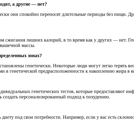
дят, а другие — нет?
чески они спокойно переносят длительные периоды без пищи. Др
 сжигания лишних калорий, в то время как у других — нет. Гене
 мышечной массы.
пределенных зонах?
тановлены генетически. Некоторые люди могут легко терять вес 
ми в генетической предрасположенности к накоплению жира в к
дивидуальных генетических тестов, которые предоставляют инф
ь создать персонализированный подход к похудению.
диету под свои потребности. Например, если у вас есть склонно