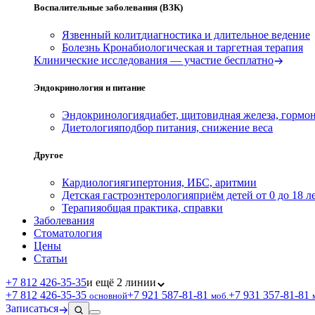
Воспалительные заболевания (ВЗК)
Язвенный колит
диагностика и длительное ведение
Болезнь Крона
биологическая и таргетная терапия
Клинические исследования — участие бесплатно
Эндокринология и питание
Эндокринология
диабет, щитовидная железа, гормо
Диетология
подбор питания, снижение веса
Другое
Кардиология
гипертония, ИБС, аритмии
Детская гастроэнтерология
приём детей от 0 до 18 л
Терапия
общая практика, справки
Заболевания
Стоматология
Цены
Статьи
+7 812 426‑35‑35
и ещё 2 линии
+7 812 426‑35‑35
+7 921 587‑81‑81
+7 931 357‑81‑81
основной
моб.
Записаться