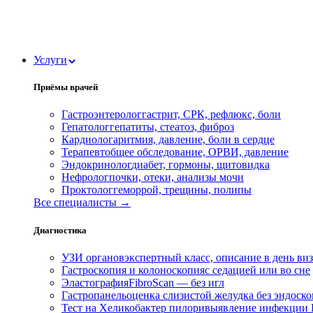
Услуги
Приёмы врачей
Гастроэнтеролог
гастрит, СРК, рефлюкс, боли
Гепатолог
гепатиты, стеатоз, фиброз
Кардиолог
аритмия, давление, боли в сердце
Терапевт
общее обследование, ОРВИ, давление
Эндокринолог
диабет, гормоны, щитовидка
Нефролог
почки, отеки, анализы мочи
Проктолог
геморрой, трещины, полипы
Все специалисты →
Диагностика
УЗИ органов
экспертный класс, описание в день ви
Гастроскопия и колоноскопия
с седацией или во сне
Эластография
FibroScan — без игл
Гастропанель
оценка слизистой желудка без эндоск
Тест на Хеликобактер пилори
выявление инфекции H