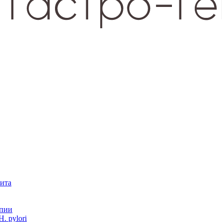
зита
опии
. pylori