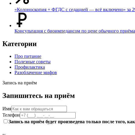
«Колоноскопия + ФГДС с седацией — всё включено» за 2
Консультация с биоимпедансом по цене обычного приёма
Категории
Про питание
Полезные советы
Профилактика
Разоблачение мифов
Запись на приём
Запишитесь на приём
Имя
Телефон
Запись на приём будет произведена только после того, к