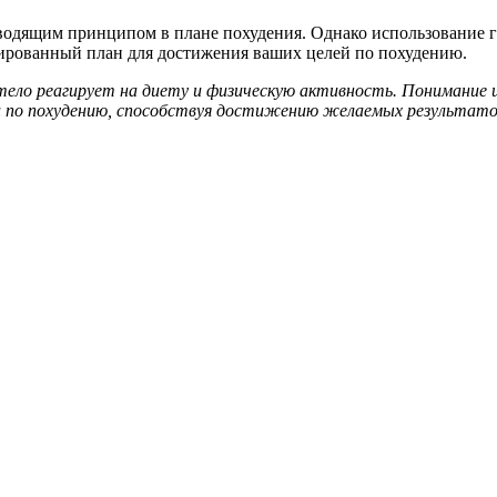
водящим принципом в плане похудения. Однако использование г
зированный план для достижения ваших целей по похудению.
е тело реагирует на диету и физическую активность. Понимани
и по похудению, способствуя достижению желаемых результато