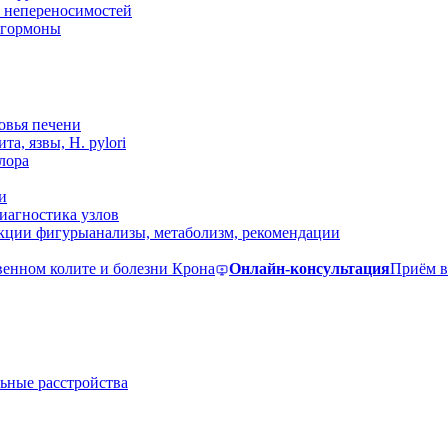
 непереносимостей
, гормоны
овья печени
та, язвы, H. pylori
лора
и
иагностика узлов
екции фигуры
анализы, метаболизм, рекомендации
венном колите и болезни Крона
Онлайн-консультация
Приём в
ьные расстройства