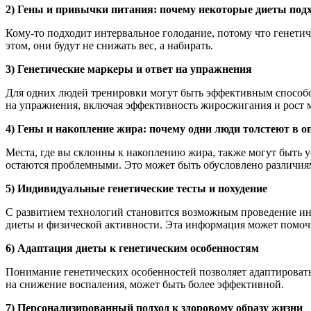
2) Гены и привычки питания: почему некоторые диеты подхо
Кому-то подходит интервальное голодание, потому что генети
этом, они будут не снижать вес, а набирать.
3) Генетические маркеры и ответ на упражнения
Для одних людей тренировки могут быть эффективным способом
на упражнения, включая эффективность жиросжигания и рост
4) Гены и накопление жира: почему одни люди толстеют в о
Места, где вы склонны к накоплению жира, также могут быть ус
остаются проблемными. Это может быть обусловлено различия
5) Индивидуальные генетические тесты и похудение
С развитием технологий становится возможным проведение ин
диеты и физической активности. Эта информация может помоч
6) Адаптация диеты к генетическим особенностям
Понимание генетических особенностей позволяет адаптировать 
на снижение воспаления, может быть более эффективной.
7) Персонализированный подход к здоровому образу жизни