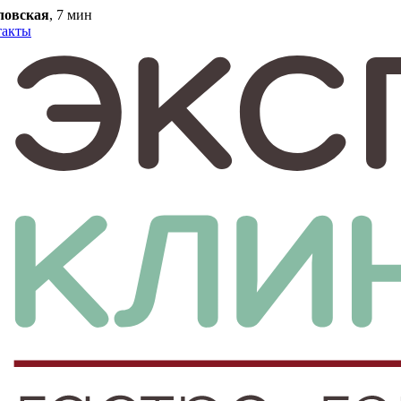
ловская
, 7 мин
такты