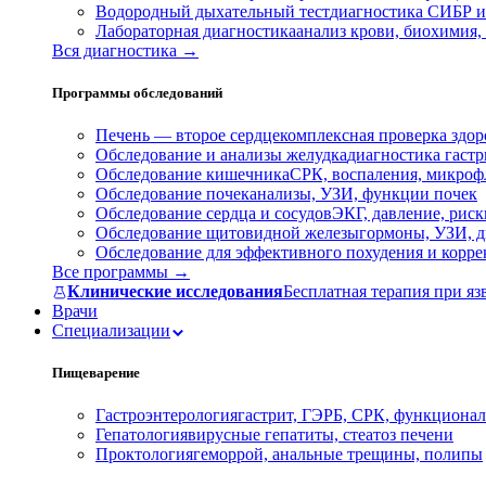
Водородный дыхательный тест
диагностика СИБР и
Лабораторная диагностика
анализ крови, биохимия
Вся диагностика →
Программы обследований
Печень — второе сердце
комплексная проверка здор
Обследование и анализы желудка
диагностика гастри
Обследование кишечника
СРК, воспаления, микроф
Обследование почек
анализы, УЗИ, функции почек
Обследование сердца и сосудов
ЭКГ, давление, риск
Обследование щитовидной железы
гормоны, УЗИ, д
Обследование для эффективного похудения и корр
Все программы →
Клинические исследования
Бесплатная терапия при яз
Врачи
Специализации
Пищеварение
Гастроэнтерология
гастрит, ГЭРБ, СРК, функционал
Гепатология
вирусные гепатиты, стеатоз печени
Проктология
геморрой, анальные трещины, полипы