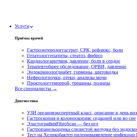
Услуги
Приёмы врачей
Гастроэнтеролог
гастрит, СРК, рефлюкс, боли
Гепатолог
гепатиты, стеатоз, фиброз
Кардиолог
аритмия, давление, боли в сердце
Терапевт
общее обследование, ОРВИ, давление
Эндокринолог
диабет, гормоны, щитовидка
Нефролог
почки, отеки, анализы мочи
Проктолог
геморрой, трещины, полипы
Все специалисты →
Диагностика
УЗИ органов
экспертный класс, описание в день ви
Гастроскопия и колоноскопия
с седацией или во сне
Эластография
FibroScan — без игл
Гастропанель
оценка слизистой желудка без эндоск
Тест на Хеликобактер пилори
выявление инфекции H