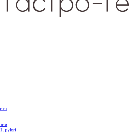
зита
опии
. pylori