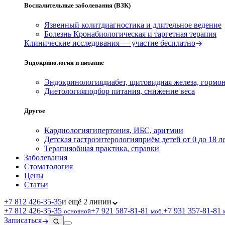
Воспалительные заболевания (ВЗК)
Язвенный колит
диагностика и длительное ведение
Болезнь Крона
биологическая и таргетная терапия
Клинические исследования — участие бесплатно
Эндокринология и питание
Эндокринология
диабет, щитовидная железа, гормо
Диетология
подбор питания, снижение веса
Другое
Кардиология
гипертония, ИБС, аритмии
Детская гастроэнтерология
приём детей от 0 до 18 л
Терапия
общая практика, справки
Заболевания
Стоматология
Цены
Статьи
+7 812 426‑35‑35
и ещё 2 линии
+7 812 426‑35‑35
+7 921 587‑81‑81
+7 931 357‑81‑81
основной
моб.
Записаться