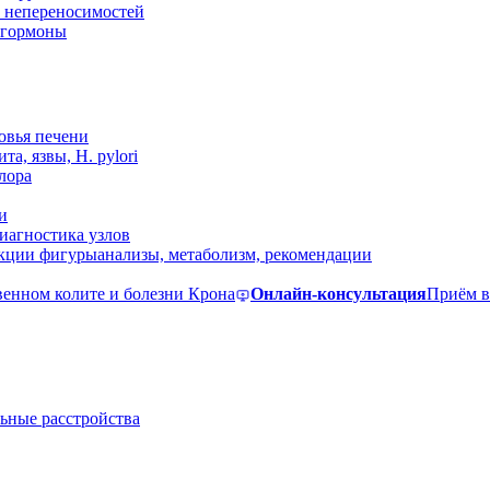
 непереносимостей
, гормоны
овья печени
та, язвы, H. pylori
лора
и
иагностика узлов
екции фигуры
анализы, метаболизм, рекомендации
венном колите и болезни Крона
Онлайн-консультация
Приём в
ьные расстройства