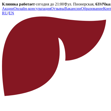
Клиника работает
·
сегодня до 21:00
ул. Пионерская,
63
М
Чка
Акции
Онлайн-консультация
Отзывы
Вакансии
Образование
Кон
RU
/
EN