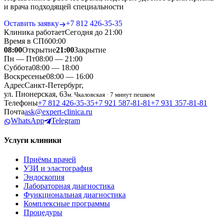
и врача подходящей специальности
Оставить заявку
+7 812 426‑35‑35
Клиника работает
Сегодня до 21:00
Время в СПб
00
:
00
08:00
Открытие
21:00
Закрытие
Пн — Пт
08:00 — 21:00
Суббота
08:00 — 18:00
Воскресенье
08:00 — 16:00
Адрес
Санкт-Петербург,
ул. Пионерская, 63
м. Чкаловская · 7 минут пешком
Телефоны
+7 812 426‑35‑35
+7 921 587‑81‑81
+7 931 357‑81‑81
Почта
ask@expert-clinica.ru
WhatsApp
Telegram
Услуги клиники
Приёмы врачей
УЗИ и эластография
Эндоскопия
Лабораторная диагностика
Функциональная диагностика
Комплексные программы
Процедуры