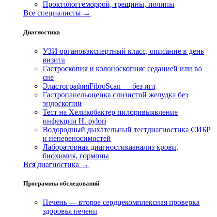
Проктолог
геморрой, трещины, полипы
Все специалисты →
Диагностика
УЗИ органов
экспертный класс, описание в день
визита
Гастроскопия и колоноскопия
с седацией или во
сне
Эластография
FibroScan — без игл
Гастропанель
оценка слизистой желудка без
эндоскопии
Тест на Хеликобактер пилори
выявление
инфекции H. pylori
Водородный дыхательный тест
диагностика СИБР
и непереносимостей
Лабораторная диагностика
анализ крови,
биохимия, гормоны
Вся диагностика →
Программы обследований
Печень — второе сердце
комплексная проверка
здоровья печени