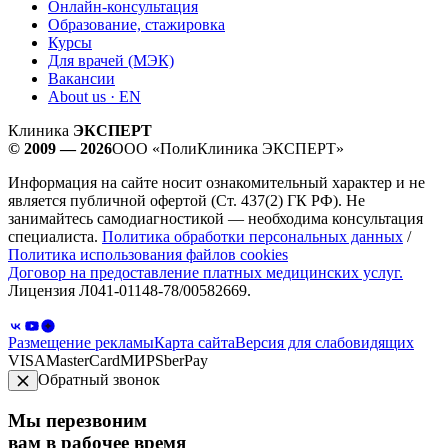
Онлайн-консультация
Образование, стажировка
Курсы
Для врачей (МЭК)
Вакансии
About us · EN
Клиника
ЭКСПЕРТ
© 2009 — 2026
ООО «ПолиКлиника ЭКСПЕРТ»
Информация на сайте носит ознакомительный характер и не
является публичной офертой (Ст. 437(2) ГК РФ). Не
занимайтесь самодиагностикой — необходима консультация
специалиста.
Политика обработки персональных данных
/
Политика использования файлов cookies
Договор на предоставление платных медицинских услуг.
Лицензия Л041-01148-78/00582669.
Размещение рекламы
Карта сайта
Версия для слабовидящих
VISA
MasterCard
МИР
SberPay
Обратный звонок
Мы перезвоним
вам в рабочее время