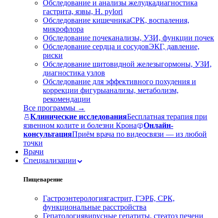
Обследование и анализы желудка
диагностика
гастрита, язвы, H. pylori
Обследование кишечника
СРК, воспаления,
микрофлора
Обследование почек
анализы, УЗИ, функции почек
Обследование сердца и сосудов
ЭКГ, давление,
риски
Обследование щитовидной железы
гормоны, УЗИ,
диагностика узлов
Обследование для эффективного похудения и
коррекции фигуры
анализы, метаболизм,
рекомендации
Все программы →
Клинические исследования
Бесплатная терапия при
язвенном колите и болезни Крона
Онлайн-
консультация
Приём врача по видеосвязи — из любой
точки
Врачи
Специализации
Пищеварение
Гастроэнтерология
гастрит, ГЭРБ, СРК,
функциональные расстройства
Гепатология
вирусные гепатиты, стеатоз печени