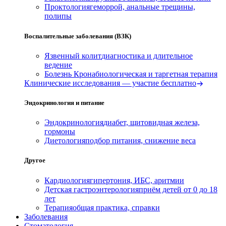
Проктология
геморрой, анальные трещины,
полипы
Воспалительные заболевания (ВЗК)
Язвенный колит
диагностика и длительное
ведение
Болезнь Крона
биологическая и таргетная терапия
Клинические исследования — участие бесплатно
Эндокринология и питание
Эндокринология
диабет, щитовидная железа,
гормоны
Диетология
подбор питания, снижение веса
Другое
Кардиология
гипертония, ИБС, аритмии
Детская гастроэнтерология
приём детей от 0 до 18
лет
Терапия
общая практика, справки
Заболевания
Стоматология