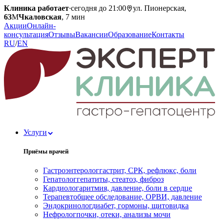
Клиника работает
·
сегодня до 21:00
ул. Пионерская,
63
М
Чкаловская
, 7 мин
Акции
Онлайн-
консультация
Отзывы
Вакансии
Образование
Контакты
RU
/
EN
Услуги
Приёмы врачей
Гастроэнтеролог
гастрит, СРК, рефлюкс, боли
Гепатолог
гепатиты, стеатоз, фиброз
Кардиолог
аритмия, давление, боли в сердце
Терапевт
общее обследование, ОРВИ, давление
Эндокринолог
диабет, гормоны, щитовидка
Нефролог
почки, отеки, анализы мочи