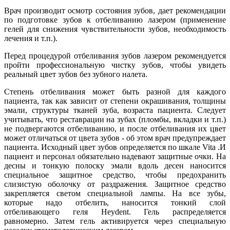
Врач производит осмотр состояния зубов, дает рекомендации
по подготовке зубов к отбеливанию лазером (применение
гелей для снижения чувствительности зубов, необходимость
лечения и т.п.).
Перед процедурой отбеливания зубов лазером рекомендуется
пройти профессиональную чистку зубов, чтобы увидеть
реальный цвет зубов без зубного налета.
Степень отбеливания может быть разной для каждого
пациента, так как зависит от степени окрашивания, толщины
эмали, структуры тканей зуба, возраста пациента. Следует
учитывать, что реставрации на зубах (пломбы, вкладки и т.п.)
не подвергаются отбеливанию, и после отбеливания их цвет
может отличаться от цвета зубов - об этом врач предупреждает
пациента. Исходный цвет зубов определяется по шкале Vita .И
пациент и персонал обязательно надевают защитные очки. На
десны и тонкую полоску эмали вдоль десен наносится
специальное защитное средство, чтобы предохранить
слизистую оболочку от раздражения. Защитное средство
закрепляется светом специальной лампы. На все зубы,
которые надо отбелить, наносится тонкий слой
отбеливающего геля Heydent. Гель распределяется
равномерно. Затем гель активируется через специальную