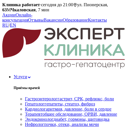
Клиника работает
·
сегодня до 21:00
ул. Пионерская,
63
М
Чкаловская
, 7 мин
Акции
Онлайн-
консультация
Отзывы
Вакансии
Образование
Контакты
RU
/
EN
Услуги
Приёмы врачей
Гастроэнтеролог
гастрит, СРК, рефлюкс, боли
Гепатолог
гепатиты, стеатоз, фиброз
Кардиолог
аритмия, давление, боли в сердце
Терапевт
общее обследование, ОРВИ, давление
Эндокринолог
диабет, гормоны, щитовидка
Нефролог
почки, отеки, анализы мочи