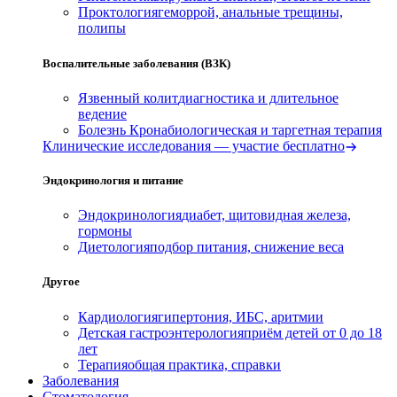
Проктология
геморрой, анальные трещины,
полипы
Воспалительные заболевания (ВЗК)
Язвенный колит
диагностика и длительное
ведение
Болезнь Крона
биологическая и таргетная терапия
Клинические исследования — участие бесплатно
Эндокринология и питание
Эндокринология
диабет, щитовидная железа,
гормоны
Диетология
подбор питания, снижение веса
Другое
Кардиология
гипертония, ИБС, аритмии
Детская гастроэнтерология
приём детей от 0 до 18
лет
Терапия
общая практика, справки
Заболевания
Стоматология