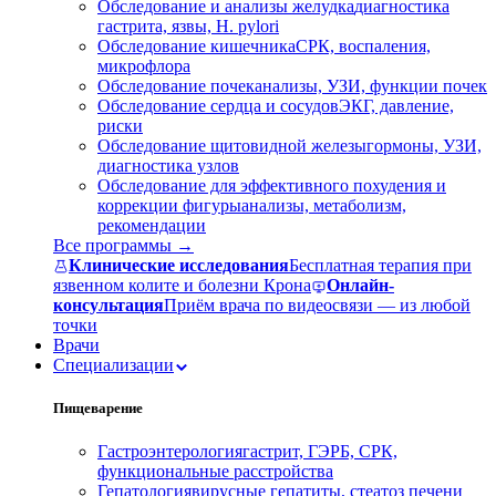
Обследование и анализы желудка
диагностика
гастрита, язвы, H. pylori
Обследование кишечника
СРК, воспаления,
микрофлора
Обследование почек
анализы, УЗИ, функции почек
Обследование сердца и сосудов
ЭКГ, давление,
риски
Обследование щитовидной железы
гормоны, УЗИ,
диагностика узлов
Обследование для эффективного похудения и
коррекции фигуры
анализы, метаболизм,
рекомендации
Все программы →
Клинические исследования
Бесплатная терапия при
язвенном колите и болезни Крона
Онлайн-
консультация
Приём врача по видеосвязи — из любой
точки
Врачи
Специализации
Пищеварение
Гастроэнтерология
гастрит, ГЭРБ, СРК,
функциональные расстройства
Гепатология
вирусные гепатиты, стеатоз печени