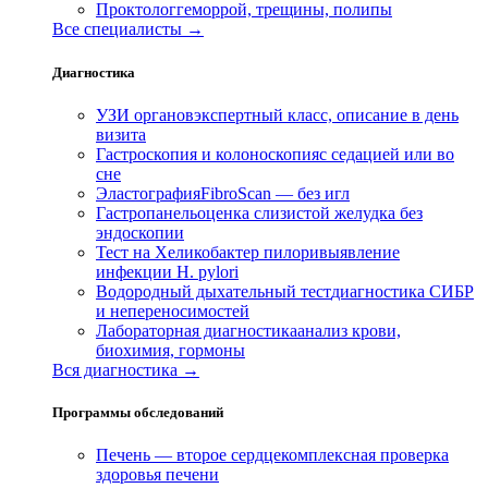
Проктолог
геморрой, трещины, полипы
Все специалисты →
Диагностика
УЗИ органов
экспертный класс, описание в день
визита
Гастроскопия и колоноскопия
с седацией или во
сне
Эластография
FibroScan — без игл
Гастропанель
оценка слизистой желудка без
эндоскопии
Тест на Хеликобактер пилори
выявление
инфекции H. pylori
Водородный дыхательный тест
диагностика СИБР
и непереносимостей
Лабораторная диагностика
анализ крови,
биохимия, гормоны
Вся диагностика →
Программы обследований
Печень — второе сердце
комплексная проверка
здоровья печени