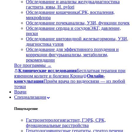
Обследование и анализы желудка
диагностика
гастрита, язвы, H. pylori
Обследование кишечника
СРК, воспаления,
микрофлора
Обследование почек
анализы, УЗИ, функции почек
Обследование сердца и сосудов
ЭКГ, давление,
риски
Обследование щитовидной железы
гормоны, УЗИ,
диагностика узлов
Обследование для эффективного похудения и
коррекции фигуры
анализы, метаболизм,
рекомендации
Все программы →
Клинические исследования
Бесплатная терапия при
язвенном колите и болезни Крона
Онлайн-
консультация
Приём врача по видеосвязи — из любой
точки
Врачи
Специализации
Пищеварение
Гастроэнтерология
гастрит, ГЭРБ, СРК,
функциональные расстройства
Гепатология
вирусные гепатиты, стеатоз печени