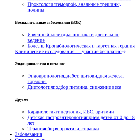
Проктология
геморрой, анальные трещины,
полипы
Воспалительные заболевания (ВЗК)
Язвенный колит
диагностика и длительное
ведение
Болезнь Крона
биологическая и таргетная терапия
Клинические исследования — участие бесплатно
Эндокринология и питание
Эндокринология
диабет, щитовидная железа,
гормоны
Диетология
подбор питания, снижение веса
Другое
Кардиология
гипертония, ИБС, аритмии
Детская гастроэнтерология
приём детей от 0 до 18
лет
Терапия
общая практика, справки
Заболевания
Стоматология