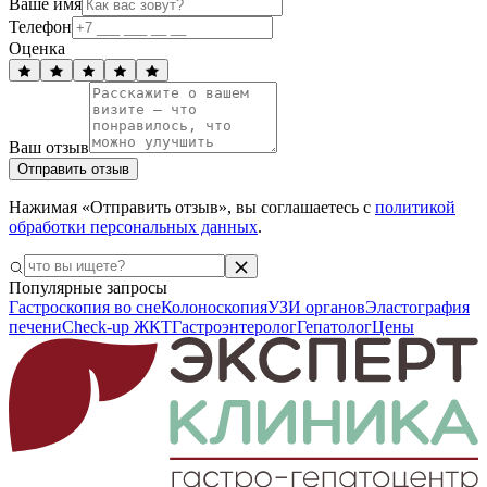
Ваше имя
Телефон
Оценка
Ваш отзыв
Отправить отзыв
Нажимая «Отправить отзыв», вы соглашаетесь с
политикой
обработки персональных данных
.
Популярные запросы
Гастроскопия во сне
Колоноскопия
УЗИ органов
Эластография
печени
Check-up ЖКТ
Гастроэнтеролог
Гепатолог
Цены