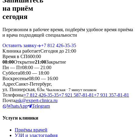
Запишитесь
на приём
сегодня
Перезвоним в рабочее время, подберём удобное время приёма
и врача подходящей специальности
Оставить заявку
+7 812 426‑35‑35
Клиника работает
Сегодня до 21:00
Время в СПб
00
:
00
08:00
Открытие
21:00
Закрытие
Пн — Пт
08:00 — 21:00
Суббота
08:00 — 18:00
Воскресенье
08:00 — 16:00
Адрес
Санкт-Петербург,
ул. Пионерская, 63
м. Чкаловская · 7 минут пешком
Телефоны
+7 812 426‑35‑35
+7 921 587‑81‑81
+7 931 357‑81‑81
Почта
ask@expert-clinica.ru
WhatsApp
Telegram
Услуги клиники
Приёмы врачей
УЗИ и эластография