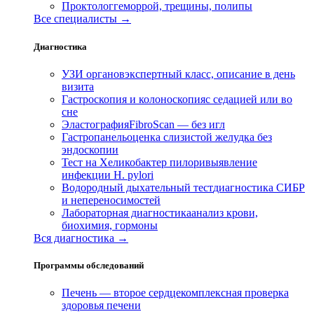
Проктолог
геморрой, трещины, полипы
Все специалисты →
Диагностика
УЗИ органов
экспертный класс, описание в день
визита
Гастроскопия и колоноскопия
с седацией или во
сне
Эластография
FibroScan — без игл
Гастропанель
оценка слизистой желудка без
эндоскопии
Тест на Хеликобактер пилори
выявление
инфекции H. pylori
Водородный дыхательный тест
диагностика СИБР
и непереносимостей
Лабораторная диагностика
анализ крови,
биохимия, гормоны
Вся диагностика →
Программы обследований
Печень — второе сердце
комплексная проверка
здоровья печени