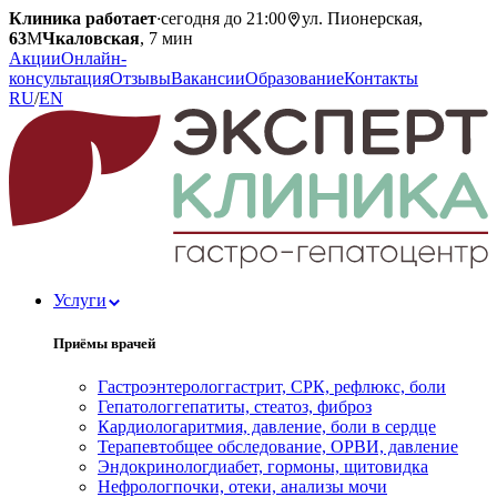
Клиника работает
·
сегодня до 21:00
ул. Пионерская,
63
М
Чкаловская
, 7 мин
Акции
Онлайн-
консультация
Отзывы
Вакансии
Образование
Контакты
RU
/
EN
Услуги
Приёмы врачей
Гастроэнтеролог
гастрит, СРК, рефлюкс, боли
Гепатолог
гепатиты, стеатоз, фиброз
Кардиолог
аритмия, давление, боли в сердце
Терапевт
общее обследование, ОРВИ, давление
Эндокринолог
диабет, гормоны, щитовидка
Нефролог
почки, отеки, анализы мочи