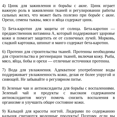
4) Цинк для заживления и борьбы с акне. Цинк играет
важную роль в заживлении тканей и регулировании работы
сальных желез, что может быть полезно при борьбе с акне.
Орехи, семена тыквы, мясо и яйца содержат цинк.
5) Бета-каротин для защиты от солнца. Бета-каротин —
предшественник витамина A, который поддерживает здоровье
кожи и помогает защитить ее от солнечных лучей. Морковь,
сладкий картошка, шпинат и манго содержат бета-каротин.
6) Протеин для строительства тканей. Протеины необходимы
для строительства и регенерации тканей, включая кожу. Рыба,
мясо, яйца, бобы и орехи — отличные источники протеина.
7) Вода для увлажнения. Адекватное употребление воды
поддерживает увлажненность кожи, делая ее более упругой и
сияющей. Не забывайте о регулярном питье.
8) Зеленые чаи и антиоксиданты для борьбы с воспалениями.
Зеленый чай и продукты с высоким содержанием
антиоксидантов могут помочь снизить воспаления в
организме и улучшить общее состояние кожи.
9) Кальций для красоты ногтей. Лидерами по содержанию
кальция считаются молочные продукты! Поэтому, если вы