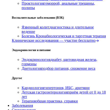
Проктология
геморрой, анальные трещины,
полипы
Воспалительные заболевания (ВЗК)
Язвенный колит
диагностика и длительное
ведение
Болезнь Крона
биологическая и таргетная терапия
Клинические исследования — участие бесплатно
Эндокринология и питание
Эндокринология
диабет, щитовидная железа,
гормоны
Диетология
подбор питания, снижение веса
Другое
Кардиология
гипертония, ИБС, аритмии
Детская гастроэнтерология
приём детей от 0 до 18
лет
Терапия
общая практика, справки
Заболевания
Стоматология