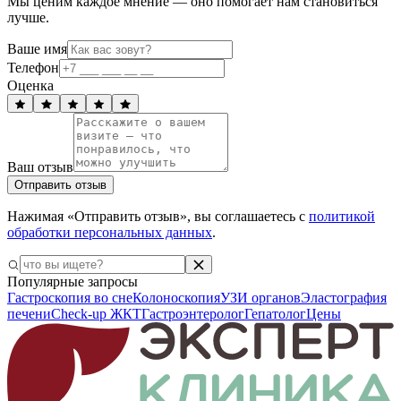
Мы ценим каждое мнение — оно помогает нам становиться
лучше.
Ваше имя
Телефон
Оценка
Ваш отзыв
Отправить отзыв
Нажимая «Отправить отзыв», вы соглашаетесь с
политикой
обработки персональных данных
.
Популярные запросы
Гастроскопия во сне
Колоноскопия
УЗИ органов
Эластография
печени
Check-up ЖКТ
Гастроэнтеролог
Гепатолог
Цены