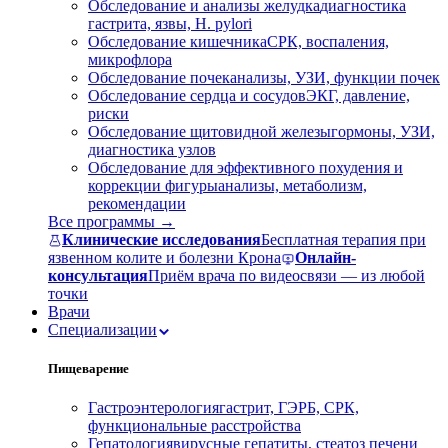
Обследование и анализы желудка
диагностика
гастрита, язвы, H. pylori
Обследование кишечника
СРК, воспаления,
микрофлора
Обследование почек
анализы, УЗИ, функции почек
Обследование сердца и сосудов
ЭКГ, давление,
риски
Обследование щитовидной железы
гормоны, УЗИ,
диагностика узлов
Обследование для эффективного похудения и
коррекции фигуры
анализы, метаболизм,
рекомендации
Все программы →
Клинические исследования
Бесплатная терапия при
язвенном колите и болезни Крона
Онлайн-
консультация
Приём врача по видеосвязи — из любой
точки
Врачи
Специализации
Пищеварение
Гастроэнтерология
гастрит, ГЭРБ, СРК,
функциональные расстройства
Гепатология
вирусные гепатиты, стеатоз печени