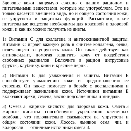
Здоровье кожи напрямую связано с нашим рационом и
питательными веществами, которые мы употребляем. Это не
только касается внешнего вида, но и общего состояния кожи,
ее упругости и защитных функций. Рассмотрим, какие
питательные вещества необходимы для красивой и здоровой
кожи, и как их можно получить из диеты.
1) Витамин C для коллагена и антиоксидантной защиты.
Витамин C играет важную роль в синтезе коллагена, белка,
отвечающего за упругость кожи. Он также действует как
антиоксидант, помогая защитить кожу от воздействия
свободных радикалов. Включите в рацион цитрусовые
фрукты, клубнику, киви и красные перцы.
2) Витамин E для увлажнения и защиты. Витамин E
способствует увлажнению кожи и предотвращению ее
старения. Он также помогает в борьбе с воспалениями и
поддерживает заживление кожи. Источники витамина E
включают орехи, семена, масло подсолнечника и миндаль.
3) Омега-3 жирные кислоты для здоровья кожи. Омега-3
жирные кислоты способствуют укреплению клеточных
мембран, что положительно сказывается на упругости и
общем состоянии кожи. Лосось, льняное семя, чиа и
водоросли — отличные источники омега-3.