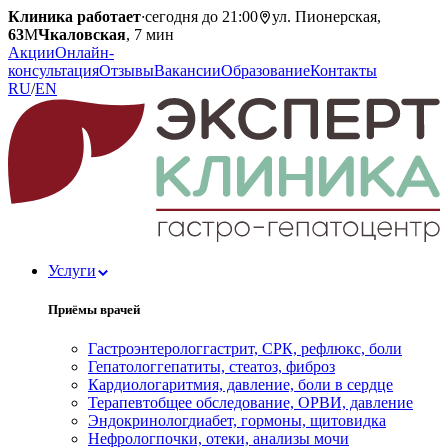
Клиника работает
·
сегодня до 21:00
ул. Пионерская,
63
М
Чкаловская
, 7 мин
Акции
Онлайн-
консультация
Отзывы
Вакансии
Образование
Контакты
RU
/
EN
Услуги
Приёмы врачей
Гастроэнтеролог
гастрит, СРК, рефлюкс, боли
Гепатолог
гепатиты, стеатоз, фиброз
Кардиолог
аритмия, давление, боли в сердце
Терапевт
общее обследование, ОРВИ, давление
Эндокринолог
диабет, гормоны, щитовидка
Нефролог
почки, отеки, анализы мочи