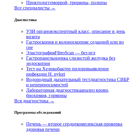
Проктолог
геморрой, трещины, полипы
Все специалисты →
Диагностика
УЗИ органов
экспертный класс, описание в день
визита
Гастроскопия и колоноскопия
с седацией или во
сне
Эластография
FibroScan — без игл
Гастропанель
оценка слизистой желудка без
эндоскопии
Тест на Хеликобактер пилори
выявление
инфекции H. pylori
Водородный дыхательный тест
диагностика СИБР
и непереносимостей
Лабораторная диагностика
анализ крови,
биохимия, гормоны
Вся диагностика →
Программы обследований
Печень — второе сердце
комплексная проверка
здоровья печени