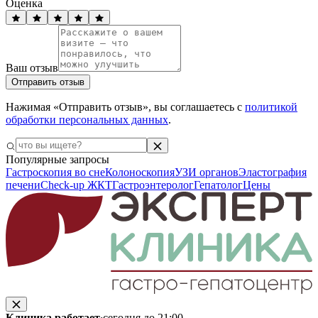
Оценка
Ваш отзыв
Отправить отзыв
Нажимая «Отправить отзыв», вы соглашаетесь с
политикой
обработки персональных данных
.
Популярные запросы
Гастроскопия во сне
Колоноскопия
УЗИ органов
Эластография
печени
Check-up ЖКТ
Гастроэнтеролог
Гепатолог
Цены
Клиника работает
·
сегодня до 21:00