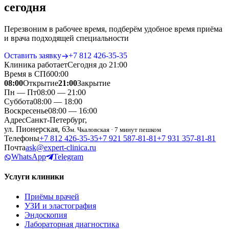
сегодня
Перезвоним в рабочее время, подберём удобное время приёма
и врача подходящей специальности
Оставить заявку
+7 812 426‑35‑35
Клиника работает
Сегодня до 21:00
Время в СПб
00
:
00
08:00
Открытие
21:00
Закрытие
Пн — Пт
08:00 — 21:00
Суббота
08:00 — 18:00
Воскресенье
08:00 — 16:00
Адрес
Санкт-Петербург,
ул. Пионерская, 63
м. Чкаловская · 7 минут пешком
Телефоны
+7 812 426‑35‑35
+7 921 587‑81‑81
+7 931 357‑81‑81
Почта
ask@expert-clinica.ru
WhatsApp
Telegram
Услуги клиники
Приёмы врачей
УЗИ и эластография
Эндоскопия
Лабораторная диагностика