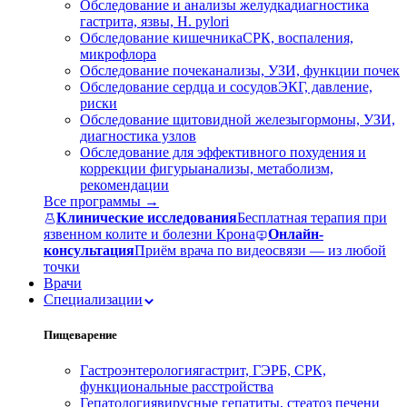
Обследование и анализы желудка
диагностика
гастрита, язвы, H. pylori
Обследование кишечника
СРК, воспаления,
микрофлора
Обследование почек
анализы, УЗИ, функции почек
Обследование сердца и сосудов
ЭКГ, давление,
риски
Обследование щитовидной железы
гормоны, УЗИ,
диагностика узлов
Обследование для эффективного похудения и
коррекции фигуры
анализы, метаболизм,
рекомендации
Все программы →
Клинические исследования
Бесплатная терапия при
язвенном колите и болезни Крона
Онлайн-
консультация
Приём врача по видеосвязи — из любой
точки
Врачи
Специализации
Пищеварение
Гастроэнтерология
гастрит, ГЭРБ, СРК,
функциональные расстройства
Гепатология
вирусные гепатиты, стеатоз печени