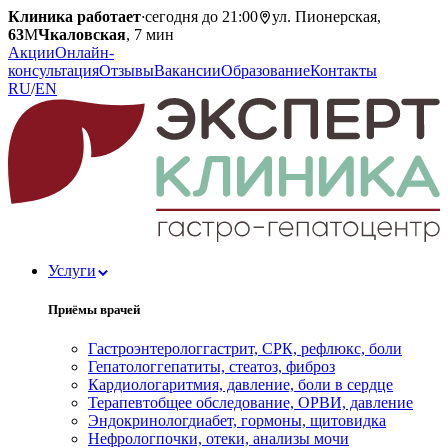
Клиника работает
·
сегодня до 21:00
ул. Пионерская,
63
М
Чкаловская
, 7 мин
Акции
Онлайн-
консультация
Отзывы
Вакансии
Образование
Контакты
RU
/
EN
Услуги
Приёмы врачей
Гастроэнтеролог
гастрит, СРК, рефлюкс, боли
Гепатолог
гепатиты, стеатоз, фиброз
Кардиолог
аритмия, давление, боли в сердце
Терапевт
общее обследование, ОРВИ, давление
Эндокринолог
диабет, гормоны, щитовидка
Нефролог
почки, отеки, анализы мочи