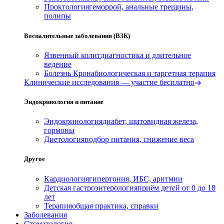
Проктология
геморрой, анальные трещины,
полипы
Воспалительные заболевания (ВЗК)
Язвенный колит
диагностика и длительное
ведение
Болезнь Крона
биологическая и таргетная терапия
Клинические исследования — участие бесплатно
Эндокринология и питание
Эндокринология
диабет, щитовидная железа,
гормоны
Диетология
подбор питания, снижение веса
Другое
Кардиология
гипертония, ИБС, аритмии
Детская гастроэнтерология
приём детей от 0 до 18
лет
Терапия
общая практика, справки
Заболевания
Стоматология