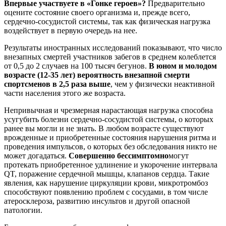
Впервые участвуете в «Гонке героев»?
Предварительно
оцените состояние своего организма и, прежде всего,
сердечно-сосудистой системы, так как физическая нагрузка
воздействует в первую очередь на нее.
Результаты иностранных исследований показывают, что число
внезапных смертей участников забегов в среднем колеблется
от 0,5 до 2 случаев на 100 тысяч бегунов.
В юном и молодом
возрасте (12-35 лет) вероятность внезапной смерти
спортсменов в 2,5 раза выше
, чем у физически неактивной
части населения этого же возраста.
Непривычная и чрезмерная нарастающая нагрузка способна
усугубить болезни сердечно-сосудистой системы, о которых
ранее вы могли и не знать. В любом возрасте существуют
врожденные и приобретенные состояния нарушения ритма и
проведения импульсов, о которых без обследования никто не
может догадаться.
Совершенно бессимптомно
могут
протекать приобретенное удлинение и укорочение интервала
QT, поражение сердечной мышцы, клапанов сердца. Такие
явления, как нарушение циркуляции крови, микротромбоз
способствуют появлению проблем с сосудами, в том числе
атеросклероза, развитию инсультов и другой опасной
патологии.