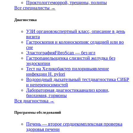
Проктолог
геморрой, трещины, полипы
Все специалисты →
Диагностика
УЗИ органов
экспертный класс, описание в день
визита
Гастроскопия и колоноскопия
с седацией или во
сне
Эластография
FibroScan — без игл
Гастропанель
оценка слизистой желудка без
эндоскопии
Тест на Хеликобактер пилори
выявление
инфекции H. pylori
Водородный дыхательный тест
диагностика СИБР
и непереносимостей
Лабораторная диагностика
анализ крови,
биохимия, гормоны
Вся диагностика →
Программы обследований
Печень — второе сердце
комплексная проверка
здоровья печени