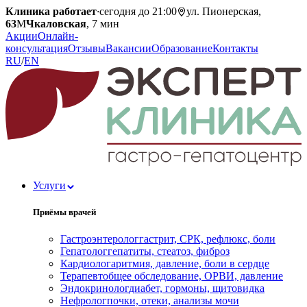
Клиника работает
·
сегодня до 21:00
ул. Пионерская,
63
М
Чкаловская
, 7 мин
Акции
Онлайн-
консультация
Отзывы
Вакансии
Образование
Контакты
RU
/
EN
Услуги
Приёмы врачей
Гастроэнтеролог
гастрит, СРК, рефлюкс, боли
Гепатолог
гепатиты, стеатоз, фиброз
Кардиолог
аритмия, давление, боли в сердце
Терапевт
общее обследование, ОРВИ, давление
Эндокринолог
диабет, гормоны, щитовидка
Нефролог
почки, отеки, анализы мочи