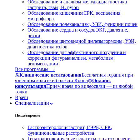
Обследование и анализы желудка
диагностика
гастрита, язвы, H. pylori
Обследование кишечника
СРК, воспаления,
микрофлора
Обследование почек
анализы, УЗИ, функции почек
Обследование сердца и сосудов
ЭКГ, давление,
риски
Обследование щитовидной железы
гормоны, УЗИ,
диагностика узлов
Обследование для эффективного похудения и
коррекции фигуры
анализы, метаболизм,
рекомендации
Все программы →
Клинические исследования
Бесплатная терапия при
язвенном колите и болезни Крона
Онлайн-
консультация
Приём врача по видеосвязи — из любой
точки
Врачи
Специализации
Пищеварение
Гастроэнтерология
гастрит, ГЭРБ, СРК,
функциональные расстройства
Гепатология
вирусные гепатиты, стеатоз печени