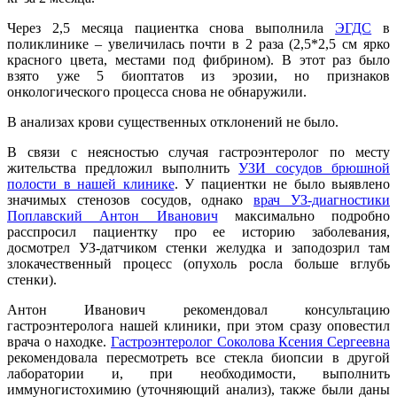
Через 2,5 месяца пациентка снова выполнила
ЭГДС
в
поликлинике – увеличилась почти в 2 раза (2,5*2,5 см ярко
красного цвета, местами под фибрином). В этот раз было
взято уже 5 биоптатов из эрозии, но признаков
онкологического процесса снова не обнаружили.
В анализах крови существенных отклонений не было.
В связи с неясностью случая гастроэнтеролог по месту
жительства предложил выполнить
УЗИ сосудов брюшной
полости в нашей клинике
. У пациентки не было выявлено
значимых стенозов сосудов, однако
врач УЗ-диагностики
Поплавский Антон Иванович
максимально подробно
расспросил пациентку про ее историю заболевания,
досмотрел УЗ-датчиком стенки желудка и заподозрил там
злокачественный процесс (опухоль росла больше вглубь
стенки).
Антон Иванович рекомендовал консультацию
гастроэнтеролога нашей клиники, при этом сразу оповестил
врача о находке.
Гастроэнтеролог Соколова Ксения Сергеевна
рекомендовала пересмотреть все стекла биопсии в другой
лаборатории и, при необходимости, выполнить
иммуногистохимию (уточняющий анализ), также были даны