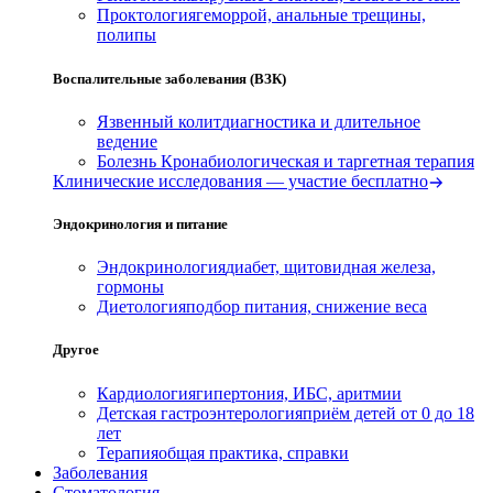
Проктология
геморрой, анальные трещины,
полипы
Воспалительные заболевания (ВЗК)
Язвенный колит
диагностика и длительное
ведение
Болезнь Крона
биологическая и таргетная терапия
Клинические исследования — участие бесплатно
Эндокринология и питание
Эндокринология
диабет, щитовидная железа,
гормоны
Диетология
подбор питания, снижение веса
Другое
Кардиология
гипертония, ИБС, аритмии
Детская гастроэнтерология
приём детей от 0 до 18
лет
Терапия
общая практика, справки
Заболевания
Стоматология