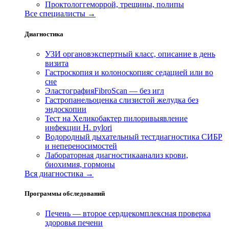
Проктолог
геморрой, трещины, полипы
Все специалисты →
Диагностика
УЗИ органов
экспертный класс, описание в день
визита
Гастроскопия и колоноскопия
с седацией или во
сне
Эластография
FibroScan — без игл
Гастропанель
оценка слизистой желудка без
эндоскопии
Тест на Хеликобактер пилори
выявление
инфекции H. pylori
Водородный дыхательный тест
диагностика СИБР
и непереносимостей
Лабораторная диагностика
анализ крови,
биохимия, гормоны
Вся диагностика →
Программы обследований
Печень — второе сердце
комплексная проверка
здоровья печени