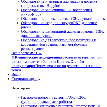
Обследование и анализы желудка
диагностика
гастрита, язвы, H. pylori
Обследование кишечника
СРК, воспаления,
микрофлора
Обследование почек
анализы, УЗИ, функции почек
Обследование сердца и сосудов
ЭКГ, давление,
риски
Обследование щитовидной железы
гормоны, УЗИ,
диагностика узлов
Обследование для эффективного похудения и
коррекции фигуры
анализы, метаболизм,
рекомендации
Все программы →
Клинические исследования
Бесплатная терапия при
язвенном колите и болезни Крона
Онлайн-
консультация
Приём врача по видеосвязи — из любой
точки
Врачи
Специализации
Пищеварение
Гастроэнтерология
гастрит, ГЭРБ, СРК,
функциональные расстройства
Гепатология
вирусные гепатиты, стеатоз печени