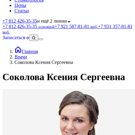
Цены
Статьи
+7 812 426‑35‑35
и ещё 2 линии
+7 812 426‑35‑35
+7 921 587‑81‑81
+7 931 357‑81‑81
основной
моб.
моб.
Записаться
Главная
Врачи
Соколова Ксения Сергеевна
Соколова Ксения Сергеевна