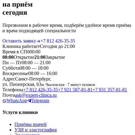
на приём
сегодня
Перезвоним в рабочее время, подберём удобное время приёма
и врача подходящей специальности
Оставить заявку
+7 812 426‑35‑35
Клиника работает
Сегодня до 21:00
Время в СПб
00
:
00
08:00
Открытие
21:00
Закрытие
Пн — Пт
08:00 — 21:00
Суббота
08:00 — 18:00
Воскресенье
08:00 — 16:00
Адрес
Санкт-Петербург,
ул. Пионерская, 63
м. Чкаловская · 7 минут пешком
Телефоны
+7 812 426‑35‑35
+7 921 587‑81‑81
+7 931 357‑81‑81
Почта
ask@expert-clinica.ru
WhatsApp
Telegram
Услуги клиники
Приёмы врачей
УЗИ и эластография