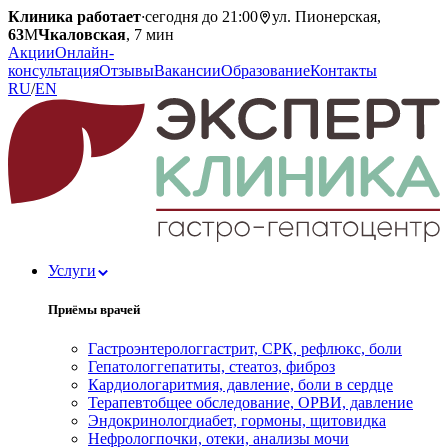
Клиника работает
·
сегодня до 21:00
ул. Пионерская,
63
М
Чкаловская
, 7 мин
Акции
Онлайн-
консультация
Отзывы
Вакансии
Образование
Контакты
RU
/
EN
Услуги
Приёмы врачей
Гастроэнтеролог
гастрит, СРК, рефлюкс, боли
Гепатолог
гепатиты, стеатоз, фиброз
Кардиолог
аритмия, давление, боли в сердце
Терапевт
общее обследование, ОРВИ, давление
Эндокринолог
диабет, гормоны, щитовидка
Нефролог
почки, отеки, анализы мочи