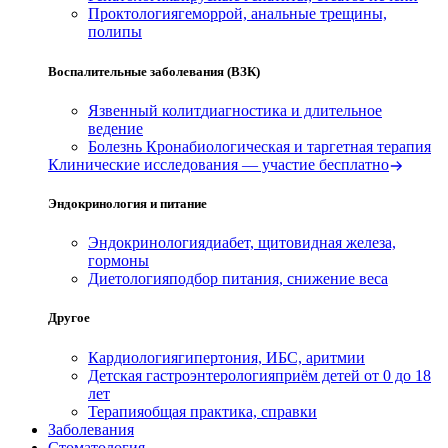
Проктология
геморрой, анальные трещины,
полипы
Воспалительные заболевания (ВЗК)
Язвенный колит
диагностика и длительное
ведение
Болезнь Крона
биологическая и таргетная терапия
Клинические исследования — участие бесплатно
Эндокринология и питание
Эндокринология
диабет, щитовидная железа,
гормоны
Диетология
подбор питания, снижение веса
Другое
Кардиология
гипертония, ИБС, аритмии
Детская гастроэнтерология
приём детей от 0 до 18
лет
Терапия
общая практика, справки
Заболевания
Стоматология