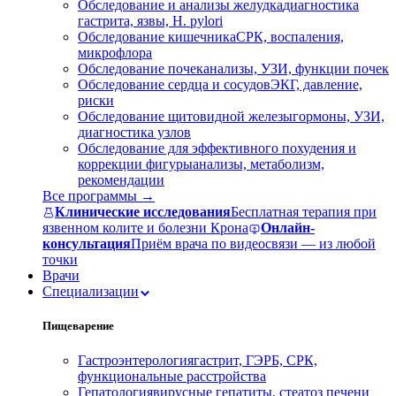
Обследование и анализы желудка
диагностика
гастрита, язвы, H. pylori
Обследование кишечника
СРК, воспаления,
микрофлора
Обследование почек
анализы, УЗИ, функции почек
Обследование сердца и сосудов
ЭКГ, давление,
риски
Обследование щитовидной железы
гормоны, УЗИ,
диагностика узлов
Обследование для эффективного похудения и
коррекции фигуры
анализы, метаболизм,
рекомендации
Все программы →
Клинические исследования
Бесплатная терапия при
язвенном колите и болезни Крона
Онлайн-
консультация
Приём врача по видеосвязи — из любой
точки
Врачи
Специализации
Пищеварение
Гастроэнтерология
гастрит, ГЭРБ, СРК,
функциональные расстройства
Гепатология
вирусные гепатиты, стеатоз печени