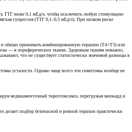
ить ТТГ ниже 0,1 мЕд/л, чтобы исключить любую стимуляцию
гкая супрессия (ТТГ 0,1–0,5 мЕд/л). При низком риске
Т3 и обязан принимать комбинированную терапию (Т4+Т3) или
езы — в периферических тканях. Здоровым тканям неважно,
оказывают, что не существует статистически значимой разницы в
томы усталости. Однако чаще всего эти симптомы вообще не
ируя медикаментозный тиреотоксикоз, перегружая миокард и
о делает подбор безопасной и ровной терапии практически