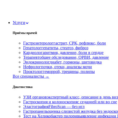
Услуги
Приёмы врачей
Гастроэнтеролог
гастрит, СРК, рефлюкс, боли
Гепатолог
гепатиты, стеатоз, фиброз
Кардиолог
аритмия, давление, боли в сердце
Терапевт
общее обследование, ОРВИ, давление
Эндокринолог
диабет, гормоны, щитовидка
Нефролог
почки, отеки, анализы мочи
Проктолог
геморрой, трещины, полипы
Все специалисты →
Диагностика
УЗИ органов
экспертный класс, описание в день ви
Гастроскопия и колоноскопия
с седацией или во сне
Эластография
FibroScan — без игл
Гастропанель
оценка слизистой желудка без эндоск
Тест на Хеликобактер пилори
выявление инфекции H