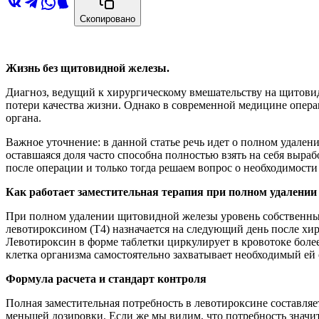
Скопировано
Жизнь без щитовидной железы.
Диагноз, ведущий к хирургическому вмешательству на щитовид
потери качества жизни. Однако в современной медицине опер
органа.
Важное уточнение: в данной статье речь идет о полном удале
оставшаяся доля часто способна полностью взять на себя выраб
после операции и только тогда решаем вопрос о необходимост
Как работает заместительная терапия при полном удалении
При полном удалении щитовидной железы уровень собственных 
левотироксином (Т4) назначается на следующий день после хи
Левотироксин в форме таблетки циркулирует в кровотоке более
клетка организма самостоятельно захватывает необходимый ей 
Формула расчета и стандарт контроля
Полная заместительная потребность в левотироксине составляе
меньшей дозировки. Если же мы видим, что потребность значит