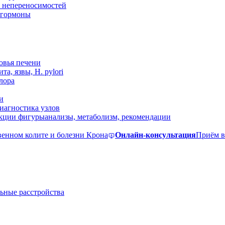
 непереносимостей
, гормоны
овья печени
та, язвы, H. pylori
лора
и
иагностика узлов
екции фигуры
анализы, метаболизм, рекомендации
венном колите и болезни Крона
Онлайн-консультация
Приём в
ьные расстройства