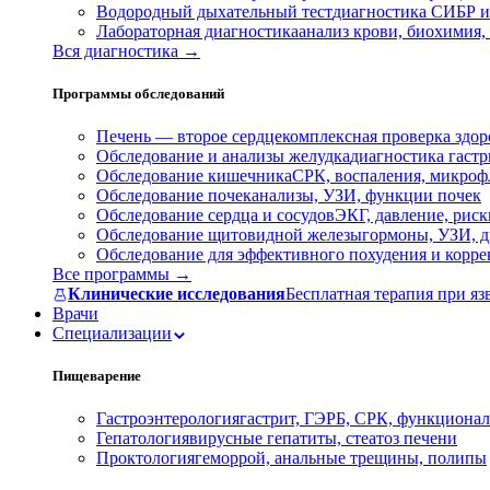
Водородный дыхательный тест
диагностика СИБР и
Лабораторная диагностика
анализ крови, биохимия
Вся диагностика →
Программы обследований
Печень — второе сердце
комплексная проверка здор
Обследование и анализы желудка
диагностика гастри
Обследование кишечника
СРК, воспаления, микроф
Обследование почек
анализы, УЗИ, функции почек
Обследование сердца и сосудов
ЭКГ, давление, риск
Обследование щитовидной железы
гормоны, УЗИ, д
Обследование для эффективного похудения и корр
Все программы →
Клинические исследования
Бесплатная терапия при яз
Врачи
Специализации
Пищеварение
Гастроэнтерология
гастрит, ГЭРБ, СРК, функционал
Гепатология
вирусные гепатиты, стеатоз печени
Проктология
геморрой, анальные трещины, полипы