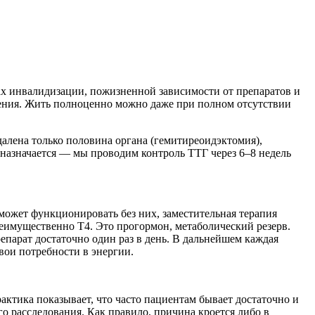
ах инвалидизации, пожизненной зависимости от препаратов и
чения. Жить полноценно можно даже при полном отсутствии
алена только половина органа (гемитиреоидэктомия),
е назначается — мы проводим контроль ТТГ через 6–8 недель
ожет функционировать без них, заместительная терапия
еимущественно Т4. Это прогормон, метаболический резерв.
епарат достаточно один раз в день. В дальнейшем каждая
вои потребности в энергии.
актика показывает, что часто пациентам бывает достаточно и
о расследования. Как правило, причина кроется либо в