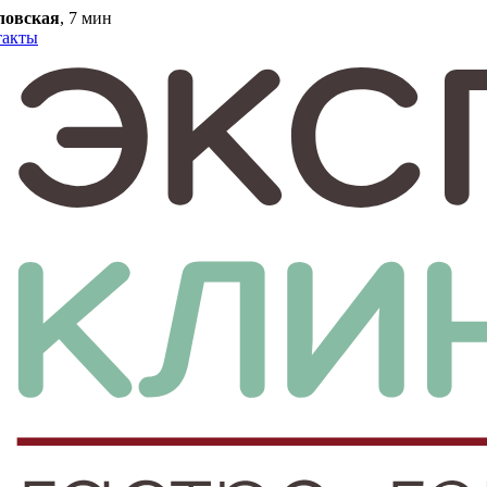
ловская
, 7 мин
такты