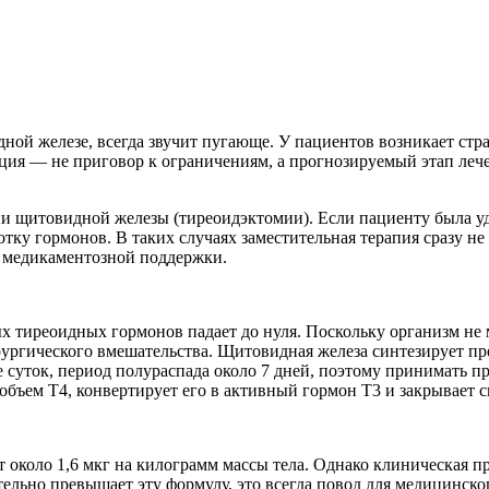
ной железе, всегда звучит пугающе. У пациентов возникает стр
ация — не приговор к ограничениям, а прогнозируемый этап ле
нии щитовидной железы (тиреоидэктомии). Если пациенту была уд
отку гормонов. В таких случаях заместительная терапия сразу н
и медикаментозной поддержки.
тиреоидных гормонов падает до нуля. Поскольку организм не м
рургического вмешательства. Щитовидная железа синтезирует пр
 суток, период полураспада около 7 дней, поэтому принимать пр
объем Т4, конвертирует его в активный гормон Т3 и закрывает с
т около 1,6 мкг на килограмм массы тела. Однако клиническая пр
ельно превышает эту формулу, это всегда повод для медицинског