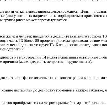
сственная легкая передозировка левотироксином. Цель — подав
е (или у пожилых пациентов с коморбидностью) применяется мя
ем группа риска может пересматриваться.
идной железы человек находится в дефиците активного гормона 
я часть Т3 (более 80 процентов) всегда производится вне жел
епит от него йод и синтезирует Т3. Клинические исследования п
диойодтерапии.
ациентов на монотерапии Т4 может испытывать остаточные симп
е причины (железодефицит, депрессия, нарушения сна).
здают резкие нефизиологичные пики концентрации в крови, имит
райне нестабильную дозировку гормонов в каждой таблетке, чт
иентов приобретать их на «сером» рынке без гарантий качества.