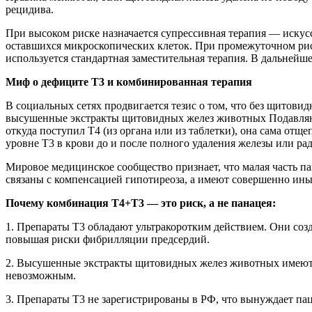
рецидива.
При высоком риске назначается супрессивная терапия — иску
оставшихся микроскопических клеток. При промежуточном риск
используется стандартная заместительная терапия. В дальнейш
Миф о дефиците Т3 и комбинированная терапия
В социальных сетях продвигается тезис о том, что без щитов
высушенные экстракты щитовидных желез животных Подавляюща
откуда поступил Т4 (из органа или из таблетки), она сама отщ
уровне Т3 в крови до и после полного удаления железы или ра
Мировое медицинское сообщество признает, что малая часть п
связаны с компенсацией гипотиреоза, а имеют совершенно ины
Почему комбинация Т4+Т3 — это риск, а не панацея:
1. Препараты Т3 обладают ультракоротким действием. Они со
повышая риски фибрилляции предсердий.
2. Высушенные экстракты щитовидных желез животных имеют к
невозможным.
3. Препараты Т3 не зарегистрированы в РФ, что вынуждает пац