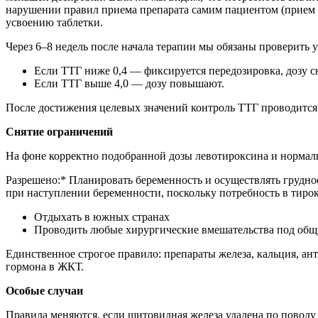
нарушении правил приема препарата самим пациентом (прием 
усвоению таблетки.
Через 6–8 недель после начала терапии мы обязаны проверить у
Если ТТГ ниже 0,4 — фиксируется передозировка, дозу 
Если ТТГ выше 4,0 — дозу повышают.
После достижения целевых значений контроль ТТГ проводится н
Снятие ограничений
На фоне корректно подобранной дозы левотироксина и нормал
Разрешено:* Планировать беременность и осуществлять грудное
при наступлении беременности, поскольку потребность в тирок
Отдыхать в южных странах
Проводить любые хирургические вмешательства под общи
Единственное строгое правило: препараты железа, кальция, ан
гормона в ЖКТ.
Особые случаи
Правила меняются, если щитовидная железа удалена по поводу