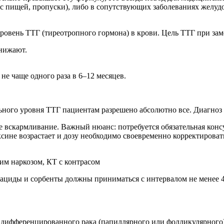
с пищей, пропуски), либо в сопутствующих заболеваниях желуд
ровень ТТГ (тиреотропного гормона) в крови. Цель ТТГ при заме
снижают.
е чаще одного раза в 6–12 месяцев.
ьного уровня ТТГ пациентам разрешено абсолютно все. Диагноз
 вскармливание. Важный нюанс: потребуется обязательная консу
сине возрастает и дозу необходимо своевременно корректироват
м наркозом, КТ с контрасом
тациды и сорбенты должны приниматься с интервалом не менее 4
 дифференцированного рака (папиллярного или фолликулярного).