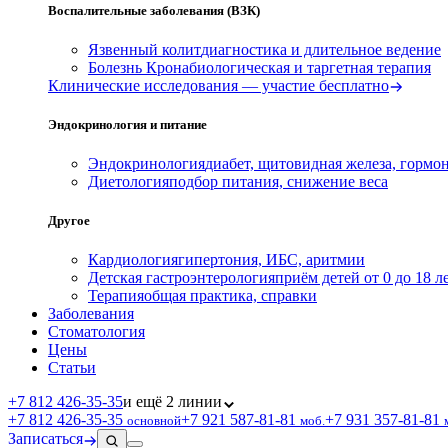
Воспалительные заболевания (ВЗК)
Язвенный колит
диагностика и длительное ведение
Болезнь Крона
биологическая и таргетная терапия
Клинические исследования — участие бесплатно
Эндокринология и питание
Эндокринология
диабет, щитовидная железа, гормо
Диетология
подбор питания, снижение веса
Другое
Кардиология
гипертония, ИБС, аритмии
Детская гастроэнтерология
приём детей от 0 до 18 л
Терапия
общая практика, справки
Заболевания
Стоматология
Цены
Статьи
+7 812 426‑35‑35
и ещё 2 линии
+7 812 426‑35‑35
+7 921 587‑81‑81
+7 931 357‑81‑81
основной
моб.
Записаться