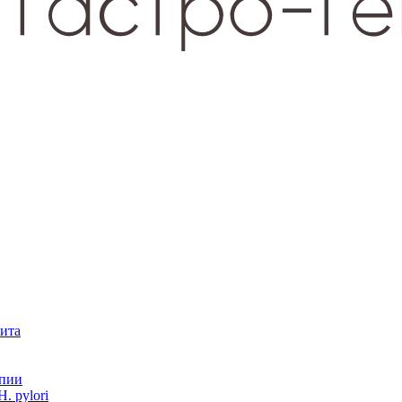
зита
опии
. pylori