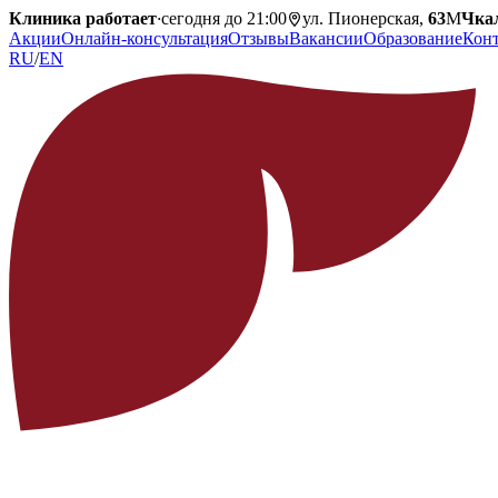
Клиника работает
·
сегодня до 21:00
ул. Пионерская,
63
М
Чка
Акции
Онлайн-консультация
Отзывы
Вакансии
Образование
Кон
RU
/
EN