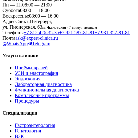
Пн — Пт
08:00 — 21:00
Суббота
08:00 — 18:00
Воскресенье
08:00 — 16:00
Адрес
Санкт-Петербург,
ул. Пионерская, 63
м. Чкаловская · 7 минут пешком
Телефоны
+7 812 426‑35‑35
+7 921 587‑81‑81
+7 931 357‑81‑81
Почта
ask@expert-clinica.ru
WhatsApp
Telegram
Услуги клиники
Приёмы врачей
УЗИ и эластография
Эндоскопия
Лабораторная диагностика
Функциональная диагностика
Комплексные программы
Процедуры
Специализации
Гастроэнтерология
Гепатология
ВЗК