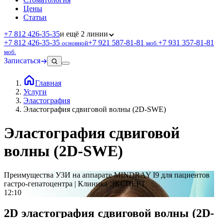
Цены
Статьи
+7 812 426‑35‑35
и ещё 2 линии
+7 812 426‑35‑35
+7 921 587‑81‑81
+7 931 357‑81‑81
основной
моб.
моб.
Записаться
Главная
Услуги
Эластография
Эластография сдвиговой волны (2D-SWE)
Эластография сдвиговой
волны (2D-SWE)
Преимущества УЗИ на аппарате MINDRAY I9 для пациентов
гастро-гепатоцентра | Клиника ЭКСПЕРТ
12:10
2D эластография сдвиговой волны (2D-