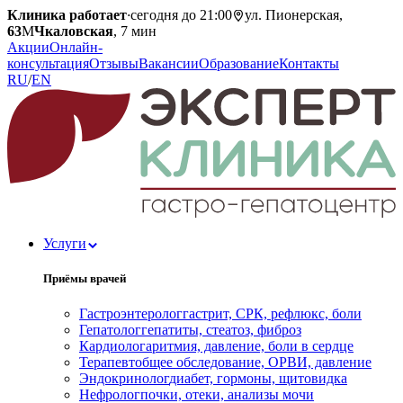
Клиника работает
·
сегодня до 21:00
ул. Пионерская,
63
М
Чкаловская
, 7 мин
Акции
Онлайн-
консультация
Отзывы
Вакансии
Образование
Контакты
RU
/
EN
Услуги
Приёмы врачей
Гастроэнтеролог
гастрит, СРК, рефлюкс, боли
Гепатолог
гепатиты, стеатоз, фиброз
Кардиолог
аритмия, давление, боли в сердце
Терапевт
общее обследование, ОРВИ, давление
Эндокринолог
диабет, гормоны, щитовидка
Нефролог
почки, отеки, анализы мочи