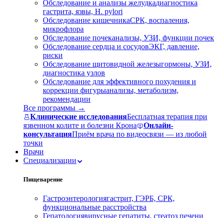
Обследование и анализы желудка
диагностика
гастрита, язвы, H. pylori
Обследование кишечника
СРК, воспаления,
микрофлора
Обследование почек
анализы, УЗИ, функции почек
Обследование сердца и сосудов
ЭКГ, давление,
риски
Обследование щитовидной железы
гормоны, УЗИ,
диагностика узлов
Обследование для эффективного похудения и
коррекции фигуры
анализы, метаболизм,
рекомендации
Все программы →
Клинические исследования
Бесплатная терапия при
язвенном колите и болезни Крона
Онлайн-
консультация
Приём врача по видеосвязи — из любой
точки
Врачи
Специализации
Пищеварение
Гастроэнтерология
гастрит, ГЭРБ, СРК,
функциональные расстройства
Гепатология
вирусные гепатиты, стеатоз печени