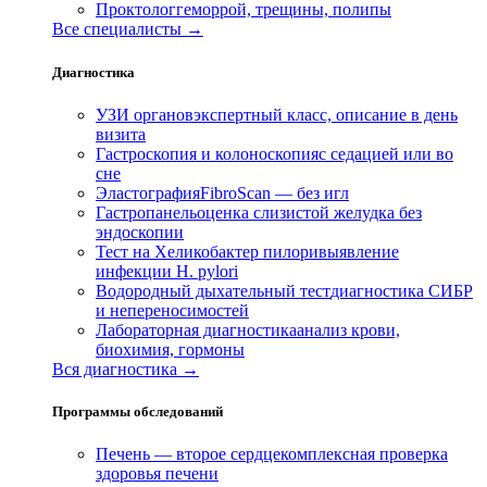
Проктолог
геморрой, трещины, полипы
Все специалисты →
Диагностика
УЗИ органов
экспертный класс, описание в день
визита
Гастроскопия и колоноскопия
с седацией или во
сне
Эластография
FibroScan — без игл
Гастропанель
оценка слизистой желудка без
эндоскопии
Тест на Хеликобактер пилори
выявление
инфекции H. pylori
Водородный дыхательный тест
диагностика СИБР
и непереносимостей
Лабораторная диагностика
анализ крови,
биохимия, гормоны
Вся диагностика →
Программы обследований
Печень — второе сердце
комплексная проверка
здоровья печени