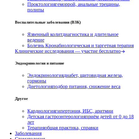
Проктология
геморрой, анальные трещины,
полипы
Воспалительные заболевания (ВЗК)
Язвенный колит
диагностика и длительное
ведение
Болезнь Крона
биологическая и таргетная терапия
Клинические исследования — участие бесплатно
Эндокринология и питание
Эндокринология
диабет, щитовидная железа,
гормоны
Диетология
подбор питания, снижение веса
Другое
Кардиология
гипертония, ИБС, аритмии
Детская гастроэнтерология
приём детей от 0 до 18
лет
Терапия
общая практика, справки
Заболевания
Стоматология