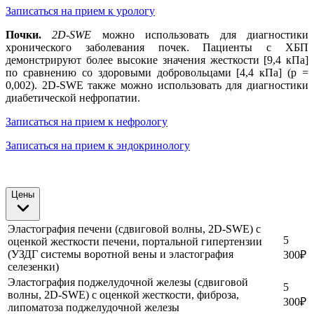
Записаться на прием к урологу
Почки.
2D-SWE
можно использовать для диагностики
хронического заболевания почек. Пациенты с ХБП
демонстрируют более высокие значения жесткости [9,4 кПа]
по сравнению со здоровыми добровольцами [4,4 кПа] (p =
0,002). 2D-SWE также можно использовать для диагностики
диабетической нефропатии.
Записаться на прием к нефрологу
Записаться на прием к эндокринологу
Цены
Эластография печени (сдвиговой волны, 2D-SWE) с
5
оценкой жесткости печени, портальной гипертензии
(УЗДГ системы воротной вены и эластография
300
₽
селезенки)
Эластография поджелудочной железы (сдвиговой
5
волны, 2D-SWE) с оценкой жесткости, фиброза,
300
₽
липоматоза поджелудочной железы