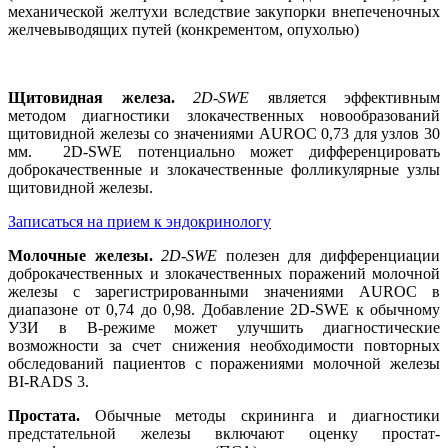
механической желтухи вследствие закупорки внепеченочных
желчевыводящих путей (конкрементом, опухолью)
Щитовидная железа.
2D-SWE
является эффективным
методом диагностики злокачественных новообразований
щитовидной железы со значениями AUROC 0,73 для узлов 30
мм. 2D-SWE потенциально может дифференцировать
доброкачественные и злокачественные фолликулярные узлы
щитовидной железы.
Записаться на прием к эндокринологу
Молочные железы.
2D-SWE
полезен для дифференциации
доброкачественных и злокачественных поражений молочной
железы с зарегистрированными значениями AUROC в
диапазоне от 0,74 до 0,98. Добавление 2D-SWE к обычному
УЗИ в В-режиме может улучшить диагностические
возможности за счет снижения необходимости повторных
обследований пациентов с поражениями молочной железы
BI-RADS 3.
Простата.
Обычные методы скрининга и диагностики
предстательной железы включают оценку простат-