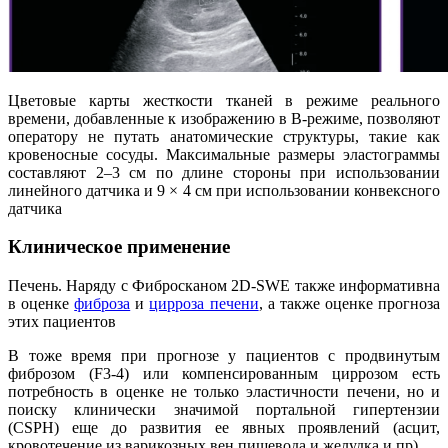
Цветовые карты жесткости тканей в режиме реального
времени, добавленные к изображению в B-режиме, позволяют
оператору не путать анатомические структуры, такие как
кровеносные сосуды. Максимальные размеры эластограммы
составляют 2–3 см по длине стороны при использовании
линейного датчика и 9 × 4 см при использовании конвексного
датчика
Клиническое применение
Печень. Наряду с Фибросканом 2D-SWE также информативна
в оценке
фиброза
и
цирроза печени
, а также оценке прогноза
этих пациентов
В тоже время при прогнозе у пациентов с продвинутым
фиброзом (F3-4) или компенсированным циррозом есть
потребность в оценке не только эластичности печени, но и
поиску клинически значимой портальной гипертензии
(CSPH) еще до развития ее явных проявлений (асцит,
кровотечение из варикозных вен пищевода и желудка и пр).