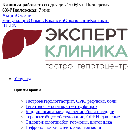
Клиника работает
·
сегодня до 21:00
ул. Пионерская,
63
М
Чкаловская
, 7 мин
Акции
Онлайн-
консультация
Отзывы
Вакансии
Образование
Контакты
RU
/
EN
Услуги
Приёмы врачей
Гастроэнтеролог
гастрит, СРК, рефлюкс, боли
Гепатолог
гепатиты, стеатоз, фиброз
Кардиолог
аритмия, давление, боли в сердце
Терапевт
общее обследование, ОРВИ, давление
Эндокринолог
диабет, гормоны, щитовидка
Нефролог
почки, отеки, анализы мочи