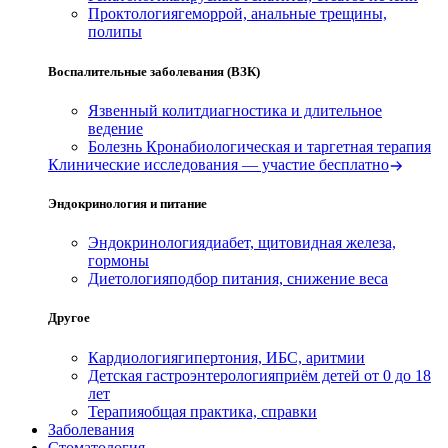
Проктология
геморрой, анальные трещины,
полипы
Воспалительные заболевания (ВЗК)
Язвенный колит
диагностика и длительное
ведение
Болезнь Крона
биологическая и таргетная терапия
Клинические исследования — участие бесплатно
Эндокринология и питание
Эндокринология
диабет, щитовидная железа,
гормоны
Диетология
подбор питания, снижение веса
Другое
Кардиология
гипертония, ИБС, аритмии
Детская гастроэнтерология
приём детей от 0 до 18
лет
Терапия
общая практика, справки
Заболевания
Стоматология