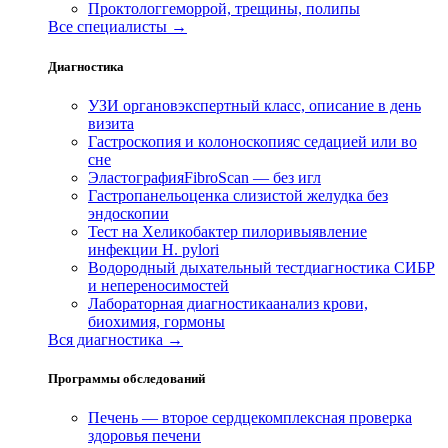
Проктолог
геморрой, трещины, полипы
Все специалисты →
Диагностика
УЗИ органов
экспертный класс, описание в день
визита
Гастроскопия и колоноскопия
с седацией или во
сне
Эластография
FibroScan — без игл
Гастропанель
оценка слизистой желудка без
эндоскопии
Тест на Хеликобактер пилори
выявление
инфекции H. pylori
Водородный дыхательный тест
диагностика СИБР
и непереносимостей
Лабораторная диагностика
анализ крови,
биохимия, гормоны
Вся диагностика →
Программы обследований
Печень — второе сердце
комплексная проверка
здоровья печени