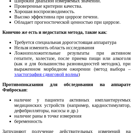
Широкий диапазон измеряемых значений.
Проверенные критерии качества.
Хорошая воспроизводимость.
Высоко эффективна при циррозе печени.
Обладает прогностической ценностью при циррозе.
Конечно же есть и недостатки метода, такие как
:
Требуется специальная дорогостоящая аппаратура
Нельзя изменить область исследования
Ложноположительные результаты при активном
гепатите, холестазе, после приема пищи или алкоголя
(как и для большинства разновидностей методик), при
выраженном морбидном ожирении (метод выбора –
эластография сдвиговой волны
)
Противопоказания для обследования на аппарате
Фиброскан
:
наличие у пациента активных имплантируемых
медицинских устройств (например, кардиостимулятор,
дефибрилляторы, насосы и др.)
наличие раны в точке измерения
беременность
Затрудняют получение действительных измерений на