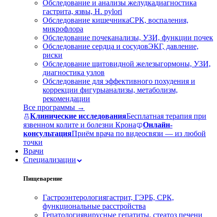
Обследование и анализы желудка
диагностика
гастрита, язвы, H. pylori
Обследование кишечника
СРК, воспаления,
микрофлора
Обследование почек
анализы, УЗИ, функции почек
Обследование сердца и сосудов
ЭКГ, давление,
риски
Обследование щитовидной железы
гормоны, УЗИ,
диагностика узлов
Обследование для эффективного похудения и
коррекции фигуры
анализы, метаболизм,
рекомендации
Все программы →
Клинические исследования
Бесплатная терапия при
язвенном колите и болезни Крона
Онлайн-
консультация
Приём врача по видеосвязи — из любой
точки
Врачи
Специализации
Пищеварение
Гастроэнтерология
гастрит, ГЭРБ, СРК,
функциональные расстройства
Гепатология
вирусные гепатиты, стеатоз печени