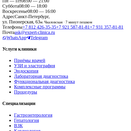
Пн — Пт
08:00 — 21:00
Суббота
08:00 — 18:00
Воскресенье
08:00 — 16:00
Адрес
Санкт-Петербург,
ул. Пионерская, 63
м. Чкаловская · 7 минут пешком
Телефоны
+7 812 426‑35‑35
+7 921 587‑81‑81
+7 931 357‑81‑81
Почта
ask@expert-clinica.ru
WhatsApp
Telegram
Услуги клиники
Приёмы врачей
УЗИ и эластография
Эндоскопия
Лабораторная диагностика
Функциональная диагностика
Комплексные программы
Процедуры
Специализации
Гастроэнтерология
Гепатология
ВЗК
Кардиология