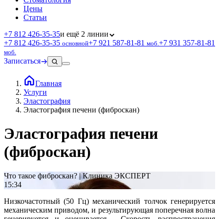
Цены
Статьи
+7 812 426‑35‑35
и ещё 2 линии
+7 812 426‑35‑35
+7 921 587‑81‑81
+7 931 357‑81‑81
основной
моб.
моб.
Записаться
Главная
Услуги
Эластография
Эластография печени (фиброскан)
Эластография печени
(фиброскан)
Что такое фиброскан? | Клиника ЭКСПЕРТ
15:34
Низкочастотный (50 Гц) механический толчок генерируется
механическим приводом, и результирующая поперечная волна
генерируется и оценивается. Скорость распространения