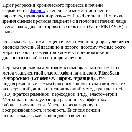
При прогрессии хронического процесса в печени
формируется
фиброз.
Степень его может постепенно
нарастать, приводя к циррозу – от 1 до 4 степени. И с точки
зрения оценки прогноза пациента с патологией печени чаще
всего важно диагностировать фиброз 2ст (F2 по METAVIR) и
выше.
Золотым стандартом в оценке пути печени к циррозу является
биопсия печени. Инвазивно и дорого, поэтому ученые всего
мира изучают и создают возможности неинвазивной
диагностики фиброза и цирроза печени.
Первым прорывным методом в помощь гепатологом стал
метод транзиентной эластографии на аппарате
FibroScan
(Фиброскан) (Echosens®, Париж, Франция).
Это
подтвержденный самым большим количеством клинических
исследований, аппарат, использующий метод транзиентной
(ТЭ) (кратковременной, переходной и т.д.) эластометрии.
Методика используется при различных диффузных
заболеваниях печени. Метод показал хорошую
воспроизводимость и точность. Биопсия печени
использовалась как эталон для сравнения.