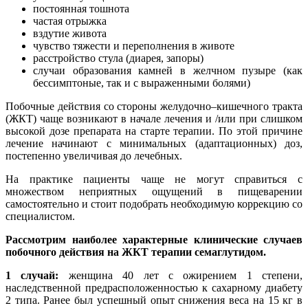
постоянная тошнота
частая отрыжка
вздутие живота
чувство тяжести и переполнения в животе
расстройство стула (диарея, запоры)
случаи образования камней в желчном пузыре (как
бессимптоные, так и с выраженными болями)
Побочные действия со стороны желудочно–кишечного тракта
(ЖКТ) чаще возникают в начале лечения и /или при слишком
высокой дозе препарата на старте терапии. По этой причине
лечение начинают с минимальных (адаптационных) доз,
постепенно увеличивая до лечебных.
На практике пациенты чаще не могут справиться с
множеством неприятных ощущений в пищеварении
самостоятельно и стоит подобрать необходимую коррекцию со
специалистом.
Рассмотрим наиболее характерные клинические случаев
побочного действия на ЖКТ терапии семаглутидом.
1 случай:
женщина 40 лет с ожирением 1 степени,
наследственной предрасположенностью к сахарному диабету
2 типа. Ранее был успешный опыт снижения веса на 15 кг в