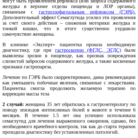
могут быть проявлением рефлюкса (или заброса содержимого
желудка в верхние отделы пищевода и ЛОР органы),
связанным с
гастроэзофагеальным рефлюксом (ГЭРБ).
Дополнительный эффект Семаглутида усилил эти проявления
за счет своего действия – снижения моторики желудка и
тонкой кишки, что в итоге существенно ухудшило
самочувствие женщины.
В клинике «Эксперт» пациентка прошла необходимую
диагностику, где при
гастроскопии (ФГДС, ЭГДС)
были
выявлены эрозии в пищеводе, как признак повреждения
слизистой забросом содержимого желудка, а также косвенные
признаки гастропареза.
Лечение по ГЭРБ было скорректировано, даны рекомендации
как уменьшить побочные явления, связанные с лекарствами.
Пациентка смогла продолжить желаемую терапию по
коррекции массы тела
2 случай:
женщина 35 лет обратилась к гастроэнтерологу по
поводу эпизодов интенсивных болей в животе в течение 6
месяцев. В течение 1.5 лет она успешно использовала
семаглутид для лечения выраженного ожирения, однако, без
необходимого врачебного контроля, так как до старта терапии
проходила диагностику без установленных патологий.