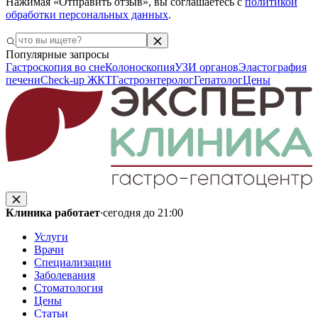
Нажимая «Отправить отзыв», вы соглашаетесь с
политикой
обработки персональных данных
.
Популярные запросы
Гастроскопия во сне
Колоноскопия
УЗИ органов
Эластография
печени
Check-up ЖКТ
Гастроэнтеролог
Гепатолог
Цены
Клиника работает
·
сегодня до 21:00
Услуги
Врачи
Специализации
Заболевания
Стоматология
Цены
Статьи