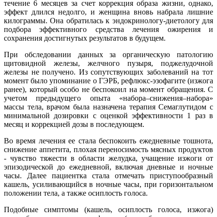
течение 6 месяцев за счет коррекция образа жизни, однако,
эффект длился недолго, и женщина вновь набрала лишние
килограммы. Она обратилась к эндокринологу-диетологу для
подбора эффективного средства лечения ожирения и
сохранения достигнутых результатов в будущем.
При обследовании данных за органическую патологию
щитовидной железы, желчного пузыря, поджелудочной
железы не получено. Из сопутствующих заболеваний на тот
момент было упоминание о ГЭРБ, рефлюкс-эзофагите (изжога
ранее), который особо не беспокоил на момент обращения. С
учетом предыдущего опыта «набора–снижения–набора»
массы тела, врачом была назначена терапия Семаглутидом с
минимальной дозировки с оценкой эффективности 1 раз в
месяц и коррекцией дозы в последующем.
Во время лечения ее стала беспокоить ежедневные тошнота,
снижение аппетита, плохая переносимость мясных продуктов
- чувство тяжести в области желудка, учащение изжоги от
эпизодической до ежедневной, включая дневные и ночные
часы. Далее пациентка стала отмечать приступообразный
кашель, усиливающийся в ночные часы, при горизонтальном
положении тела, а также осиплость голоса.
Подобные симптомы (кашель, осиплость голоса, изжога)