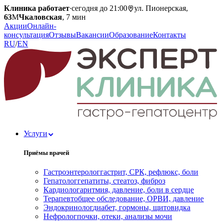
Клиника работает
·
сегодня до 21:00
ул. Пионерская,
63
М
Чкаловская
, 7 мин
Акции
Онлайн-
консультация
Отзывы
Вакансии
Образование
Контакты
RU
/
EN
Услуги
Приёмы врачей
Гастроэнтеролог
гастрит, СРК, рефлюкс, боли
Гепатолог
гепатиты, стеатоз, фиброз
Кардиолог
аритмия, давление, боли в сердце
Терапевт
общее обследование, ОРВИ, давление
Эндокринолог
диабет, гормоны, щитовидка
Нефролог
почки, отеки, анализы мочи