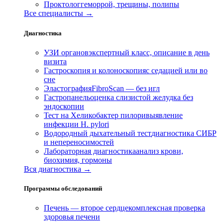
Проктолог
геморрой, трещины, полипы
Все специалисты →
Диагностика
УЗИ органов
экспертный класс, описание в день
визита
Гастроскопия и колоноскопия
с седацией или во
сне
Эластография
FibroScan — без игл
Гастропанель
оценка слизистой желудка без
эндоскопии
Тест на Хеликобактер пилори
выявление
инфекции H. pylori
Водородный дыхательный тест
диагностика СИБР
и непереносимостей
Лабораторная диагностика
анализ крови,
биохимия, гормоны
Вся диагностика →
Программы обследований
Печень — второе сердце
комплексная проверка
здоровья печени