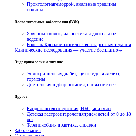
Проктология
геморрой, анальные трещины,
полипы
Воспалительные заболевания (ВЗК)
Язвенный колит
диагностика и длительное
ведение
Болезнь Крона
биологическая и таргетная терапия
Клинические исследования — участие бесплатно
Эндокринология и питание
Эндокринология
диабет, щитовидная железа,
гормоны
Диетология
подбор питания, снижение веса
Другое
Кардиология
гипертония, ИБС, аритмии
Детская гастроэнтерология
приём детей от 0 до 18
лет
Терапия
общая практика, справки
Заболевания
Стоматология