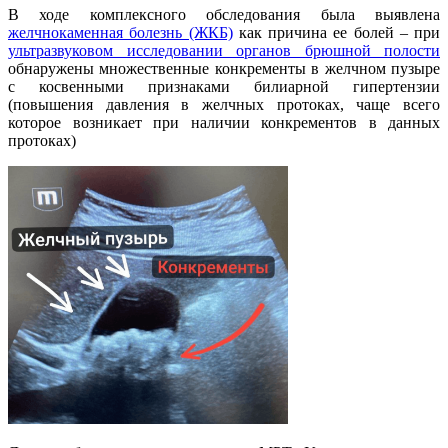
В ходе комплексного обследования была выявлена
желчнокаменная болезнь (ЖКБ)
как причина ее болей – при
ультразвуковом исследовании органов брюшной полости
обнаружены множественные конкременты в желчном пузыре
с косвенными признаками билиарной гипертензии
(повышения давления в желчных протоках, чаще всего
которое возникает при наличии конкрементов в данных
протоках)