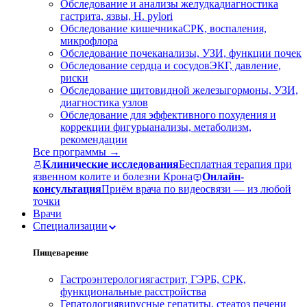
Обследование и анализы желудка
диагностика
гастрита, язвы, H. pylori
Обследование кишечника
СРК, воспаления,
микрофлора
Обследование почек
анализы, УЗИ, функции почек
Обследование сердца и сосудов
ЭКГ, давление,
риски
Обследование щитовидной железы
гормоны, УЗИ,
диагностика узлов
Обследование для эффективного похудения и
коррекции фигуры
анализы, метаболизм,
рекомендации
Все программы →
Клинические исследования
Бесплатная терапия при
язвенном колите и болезни Крона
Онлайн-
консультация
Приём врача по видеосвязи — из любой
точки
Врачи
Специализации
Пищеварение
Гастроэнтерология
гастрит, ГЭРБ, СРК,
функциональные расстройства
Гепатология
вирусные гепатиты, стеатоз печени