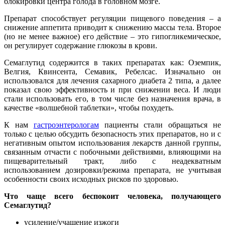
блокировки центра голода в головном мозге.
Препарат способствует регуляции пищевого поведения – а
снижение аппетита приводит к снижению массы тела. Второе
(но не менее важное) его действие – это гипогликемическое,
он регулирует содержание глюкозы в крови.
Семаглутид содержится в таких препаратах как: Оземпик,
Велгия, Квинсента, Семавик, Ребелсас. Изначально он
использовался для лечения сахарного диабета 2 типа, а далее
показал свою эффективность и при снижении веса. И люди
стали использовать его, в том числе без назначения врача, в
качестве «волшебной таблетки», чтобы похудеть.
К нам
гастроэнтерологам
пациенты стали обращаться не
только с целью обсудить безопасность этих препаратов, но и с
негативным опытом использования лекарств данной группы,
связанным отчасти с побочными действиями, влияющими на
пищеварительный тракт, либо с неадекватным
использованием дозировки/режима препарата, не учитывая
особенности своих исходных рисков по здоровью.
Что чаще всего беспокоит человека, получающего
Семаглутид?
усиление/учащение изжоги