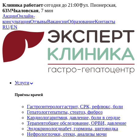
Клиника работает
·
сегодня до 21:00
ул. Пионерская,
63
М
Чкаловская
, 7 мин
Акции
Онлайн-
консультация
Отзывы
Вакансии
Образование
Контакты
RU
/
EN
Услуги
Приёмы врачей
Гастроэнтеролог
гастрит, СРК, рефлюкс, боли
Гепатолог
гепатиты, стеатоз, фиброз
Кардиолог
аритмия, давление, боли в сердце
Терапевт
общее обследование, ОРВИ, давление
Эндокринолог
диабет, гормоны, щитовидка
Нефролог
почки, отеки, анализы мочи