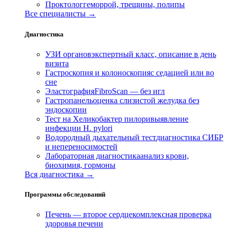
Проктолог
геморрой, трещины, полипы
Все специалисты →
Диагностика
УЗИ органов
экспертный класс, описание в день
визита
Гастроскопия и колоноскопия
с седацией или во
сне
Эластография
FibroScan — без игл
Гастропанель
оценка слизистой желудка без
эндоскопии
Тест на Хеликобактер пилори
выявление
инфекции H. pylori
Водородный дыхательный тест
диагностика СИБР
и непереносимостей
Лабораторная диагностика
анализ крови,
биохимия, гормоны
Вся диагностика →
Программы обследований
Печень — второе сердце
комплексная проверка
здоровья печени