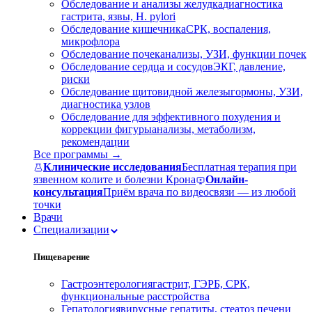
Обследование и анализы желудка
диагностика
гастрита, язвы, H. pylori
Обследование кишечника
СРК, воспаления,
микрофлора
Обследование почек
анализы, УЗИ, функции почек
Обследование сердца и сосудов
ЭКГ, давление,
риски
Обследование щитовидной железы
гормоны, УЗИ,
диагностика узлов
Обследование для эффективного похудения и
коррекции фигуры
анализы, метаболизм,
рекомендации
Все программы →
Клинические исследования
Бесплатная терапия при
язвенном колите и болезни Крона
Онлайн-
консультация
Приём врача по видеосвязи — из любой
точки
Врачи
Специализации
Пищеварение
Гастроэнтерология
гастрит, ГЭРБ, СРК,
функциональные расстройства
Гепатология
вирусные гепатиты, стеатоз печени