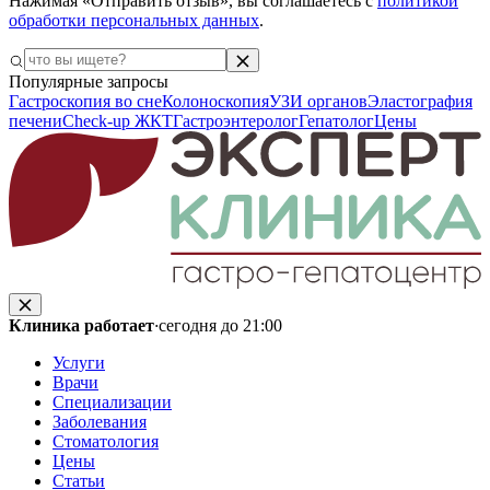
Нажимая «Отправить отзыв», вы соглашаетесь с
политикой
обработки персональных данных
.
Популярные запросы
Гастроскопия во сне
Колоноскопия
УЗИ органов
Эластография
печени
Check-up ЖКТ
Гастроэнтеролог
Гепатолог
Цены
Клиника работает
·
сегодня до 21:00
Услуги
Врачи
Специализации
Заболевания
Стоматология
Цены
Статьи