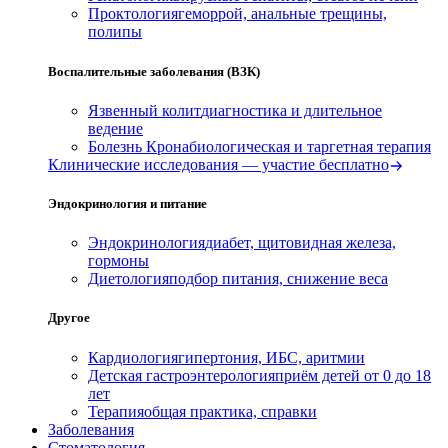
Проктология
геморрой, анальные трещины,
полипы
Воспалительные заболевания (ВЗК)
Язвенный колит
диагностика и длительное
ведение
Болезнь Крона
биологическая и таргетная терапия
Клинические исследования — участие бесплатно
Эндокринология и питание
Эндокринология
диабет, щитовидная железа,
гормоны
Диетология
подбор питания, снижение веса
Другое
Кардиология
гипертония, ИБС, аритмии
Детская гастроэнтерология
приём детей от 0 до 18
лет
Терапия
общая практика, справки
Заболевания
Стоматология