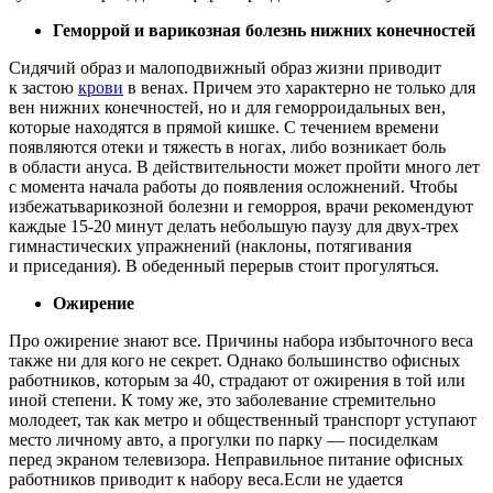
Геморрой и варикозная болезнь нижних конечностей
Сидячий образ и малоподвижный образ жизни приводит
к застою
крови
в венах. Причем это характерно не только для
вен нижних конечностей, но и для геморроидальных вен,
которые находятся в прямой кишке. С течением времени
появляются отеки и тяжесть в ногах, либо возникает боль
в области ануса. В действительности может пройти много лет
с момента начала работы до появления осложнений. Чтобы
избежатьварикозной болезни и геморроя, врачи рекомендуют
каждые 15-20 минут делать небольшую паузу для двух-трех
гимнастических упражнений (наклоны, потягивания
и приседания). В обеденный перерыв стоит прогуляться.
Ожирение
Про ожирение знают все. Причины набора избыточного веса
также ни для кого не секрет. Однако большинство офисных
работников, которым за 40, страдают от ожирения в той или
иной степени. К тому же, это заболевание стремительно
молодеет, так как метро и общественный транспорт уступают
место личному авто, а прогулки по парку — посиделкам
перед экраном телевизора. Неправильное питание офисных
работников приводит к набору веса.Если не удается