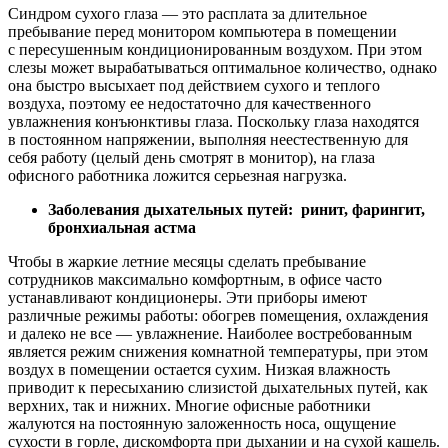
Синдром сухого глаза — это расплата за длительное
пребывание перед монитором компьютера в помещении
с пересушенным кондиционированным воздухом. При этом
слезы может вырабатываться оптимальное количество, однако
она быстро высыхает под действием сухого и теплого
воздуха, поэтому ее недостаточно для качественного
увлажнения конъюнктивы глаза. Поскольку глаза находятся
в постоянном напряжении, выполняя неестественную для
себя работу (целый день смотрят в монитор), на глаза
офисного работника ложится серьезная нагрузка.
Заболевания дыхательных путей: ринит, фарингит,
бронхиальная астма
Чтобы в жаркие летние месяцы сделать пребывание
сотрудников максимально комфортным, в офисе часто
устанавливают кондиционеры. Эти приборы имеют
различные режимы работы: обогрев помещения, охлаждения
и далеко не все — увлажнение. Наиболее востребованным
является режим снижения комнатной температуры, при этом
воздух в помещении остается сухим. Низкая влажность
приводит к пересыханию слизистой дыхательных путей, как
верхних, так и нижних. Многие офисные работники
жалуются на постоянную заложенность носа, ощущение
сухости в горле, дискомфорта при дыхании и на сухой кашель.