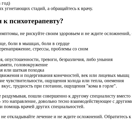
 год)
ых угнетающих стадий, а обращайтесь к врачу.
 к психотерапевту?
мптомы, не рискуйте своим здоровьем и не ждите осложнений,
ице, боли в мышцах, боли в сердце
 перенапряжение, стрессы, проблемы со сном
, опустошенности, тревоги, безразличия, либо уныния
памяти, головокружение
я или шаткая походка
е движения и подергивания конечностей, век или лицевых мышц
ие чувствительности, ощущения холода или тепла, онемения
 вкус, трудность при глотании, ощущения "кома в горле".
раздумывая, пошли совершенно к другому специалисту вместо пс
 - это направление, довольно тесно взаимодействующее с други
 и помощь врачей других специальностей.
 откладывайте лечение и не ждите осложнений. Обратитесь к в