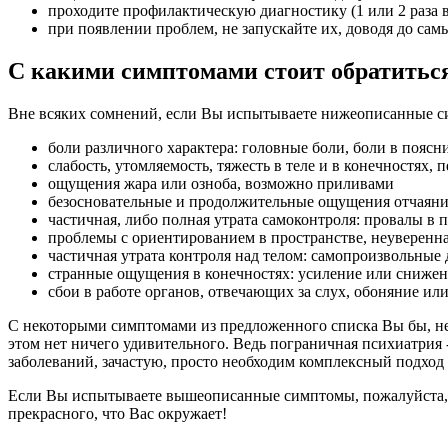
проходите профилактическую диагностику (1 или 2 раза в
при появлении проблем, не запускайте их, доводя до сам
С какими симптомами стоит обратиться
Вне всяких сомнений, если Вы испытываете нижеописанные си
боли различного характера: головные боли, боли в поясн
слабость, утомляемость, тяжесть в теле и в конечностях,
ощущения жара или озноба, возможно приливами
безосновательные и продолжительные ощущения отчаяния
частичная, либо полная утрата самоконтроля: провалы в 
проблемы с ориентированием в пространстве, неуверенна
частичная утрата контроля над телом: самопроизвольны
странные ощущения в конечностях: усиление или снижен
сбои в работе органов, отвечающих за слух, обоняние или
С некоторыми симптомами из предложенного списка Вы бы, не 
этом нет ничего удивительного. Ведь пограничная психиатрия
заболеваний, зачастую, просто необходим комплексный подход
Если Вы испытываете вышеописанные симптомы, пожалуйста, не
прекрасного, что Вас окружает!