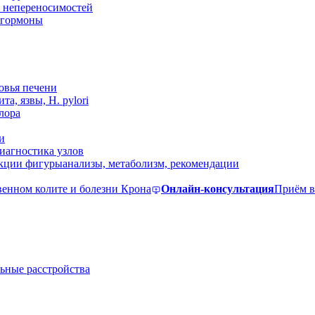
 непереносимостей
, гормоны
овья печени
та, язвы, H. pylori
лора
и
иагностика узлов
екции фигуры
анализы, метаболизм, рекомендации
венном колите и болезни Крона
Онлайн-консультация
Приём в
ьные расстройства