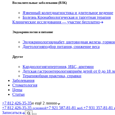
Воспалительные заболевания (ВЗК)
Язвенный колит
диагностика и длительное ведение
Болезнь Крона
биологическая и таргетная терапия
Клинические исследования — участие бесплатно
Эндокринология и питание
Эндокринология
диабет, щитовидная железа, гормо
Диетология
подбор питания, снижение веса
Другое
Кардиология
гипертония, ИБС, аритмии
Детская гастроэнтерология
приём детей от 0 до 18 л
Терапия
общая практика, справки
Заболевания
Стоматология
Цены
Статьи
+7 812 426‑35‑35
и ещё 2 линии
+7 812 426‑35‑35
+7 921 587‑81‑81
+7 931 357‑81‑81
основной
моб.
Записаться