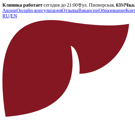
Клиника работает
·
сегодня до 21:00
ул. Пионерская,
63
М
Чка
Акции
Онлайн-консультация
Отзывы
Вакансии
Образование
Кон
RU
/
EN