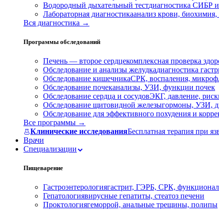
Водородный дыхательный тест
диагностика СИБР и
Лабораторная диагностика
анализ крови, биохимия
Вся диагностика →
Программы обследований
Печень — второе сердце
комплексная проверка здор
Обследование и анализы желудка
диагностика гастри
Обследование кишечника
СРК, воспаления, микроф
Обследование почек
анализы, УЗИ, функции почек
Обследование сердца и сосудов
ЭКГ, давление, риск
Обследование щитовидной железы
гормоны, УЗИ, д
Обследование для эффективного похудения и корр
Все программы →
Клинические исследования
Бесплатная терапия при яз
Врачи
Специализации
Пищеварение
Гастроэнтерология
гастрит, ГЭРБ, СРК, функционал
Гепатология
вирусные гепатиты, стеатоз печени
Проктология
геморрой, анальные трещины, полипы