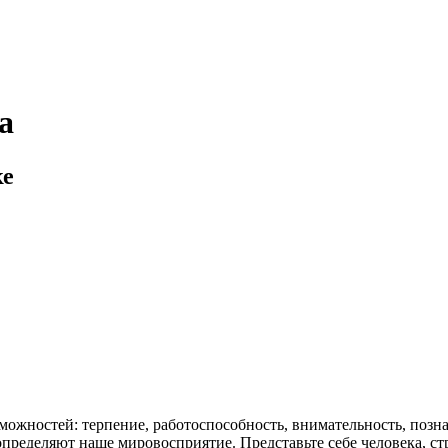
а
ке
можностей: терпение, работоспособность, внимательность, поз
определяют наше мировосприятие. Представьте себе человека, 