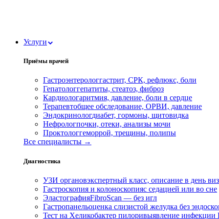
Услуги
Приёмы врачей
Гастроэнтеролог
гастрит, СРК, рефлюкс, боли
Гепатолог
гепатиты, стеатоз, фиброз
Кардиолог
аритмия, давление, боли в сердце
Терапевт
общее обследование, ОРВИ, давление
Эндокринолог
диабет, гормоны, щитовидка
Нефролог
почки, отеки, анализы мочи
Проктолог
геморрой, трещины, полипы
Все специалисты →
Диагностика
УЗИ органов
экспертный класс, описание в день ви
Гастроскопия и колоноскопия
с седацией или во сне
Эластография
FibroScan — без игл
Гастропанель
оценка слизистой желудка без эндоск
Тест на Хеликобактер пилори
выявление инфекции H