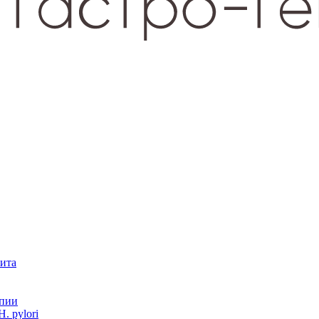
зита
опии
. pylori