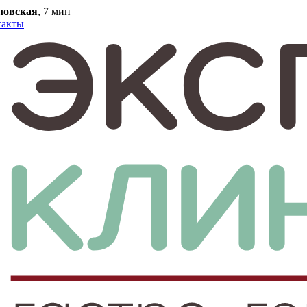
ловская
, 7 мин
такты