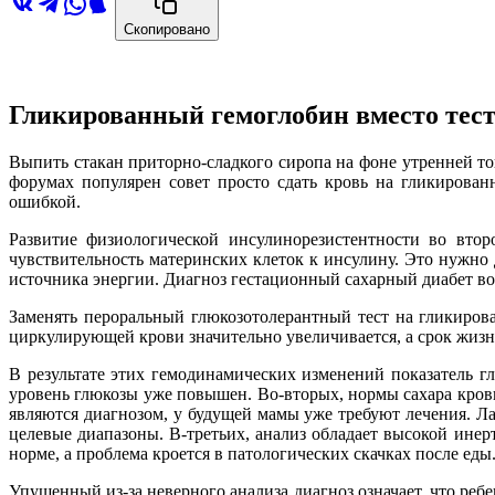
Скопировано
Гликированный гемоглобин вместо теста
Выпить стакан приторно-сладкого сиропа на фоне утренней 
форумах популярен совет просто сдать кровь на гликирован
ошибкой.
Развитие физиологической инсулинорезистентности во вто
чувствительность материнских клеток к инсулину. Это нужно 
источника энергии. Диагноз гестационный сахарный диабет воз
Заменять пероральный глюкозотолерантный тест на гликиро
циркулирующей крови значительно увеличивается, а срок жизн
В результате этих гемодинамических изменений показатель г
уровень глюкозы уже повышен. Во-вторых, нормы сахара кров
являются диагнозом, у будущей мамы уже требуют лечения. Л
целевые диапазоны. В-третьих, анализ обладает высокой ине
норме, а проблема кроется в патологических скачках после е
Упущенный из-за неверного анализа диагноз означает, что реб