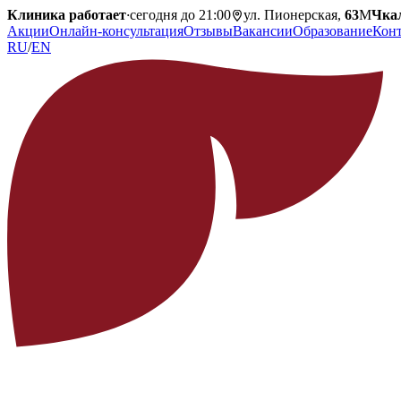
Клиника работает
·
сегодня до 21:00
ул. Пионерская,
63
М
Чка
Акции
Онлайн-консультация
Отзывы
Вакансии
Образование
Кон
RU
/
EN