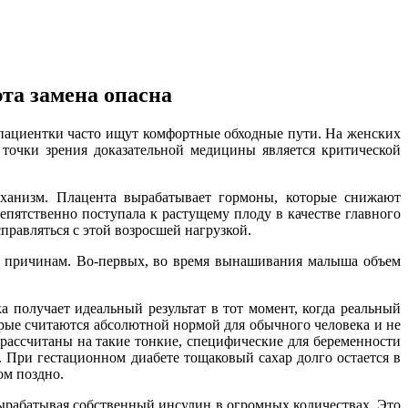
та замена опасна
пациентки часто ищут комфортные обходные пути. На женских
 точки зрения доказательной медицины является критической
еханизм. Плацента вырабатывает гормоны, которые снижают
епятственно поступала к растущему плоду в качестве главного
правляться с этой возросшей нагрузкой.
м причинам. Во-первых, во время вынашивания малыша объем
 получает идеальный результат в тот момент, когда реальный
рые считаются абсолютной нормой для обычного человека и не
рассчитаны на такие тонкие, специфические для беременности
 При гестационном диабете тощаковый сахар долго остается в
ом поздно.
 вырабатывая собственный инсулин в огромных количествах. Это