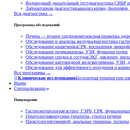
Водородный дыхательный тест
диагностика СИБР и
Лабораторная диагностика
анализ крови, биохимия
Вся диагностика →
Программы обследований
Печень — второе сердце
комплексная проверка здор
Обследование и анализы желудка
диагностика гастри
Обследование кишечника
СРК, воспаления, микроф
Обследование почек
анализы, УЗИ, функции почек
Обследование сердца и сосудов
ЭКГ, давление, риск
Обследование щитовидной железы
гормоны, УЗИ, д
Обследование для эффективного похудения и корр
Все программы →
Клинические исследования
Бесплатная терапия при яз
Врачи
Специализации
Пищеварение
Гастроэнтерология
гастрит, ГЭРБ, СРК, функционал
Гепатология
вирусные гепатиты, стеатоз печени
Проктология
геморрой, анальные трещины, полипы