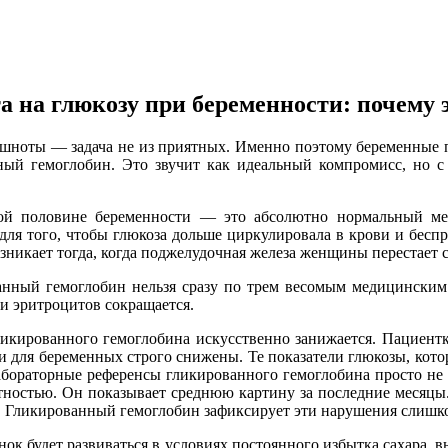
 на глюкозу при беременности: почему э
тошноты — задача не из приятных. Именно поэтому беременные 
ный гемоглобин. Это звучит как идеальный компромисс, но с
рой половине беременности — это абсолютно нормальный м
для того, чтобы глюкоза дольше циркулировала в крови и беспр
никает тогда, когда поджелудочная железа женщины перестает с
ванный гемоглобин нельзя сразу по трем весомым медицински
и эритроцитов сокращается.
ликированного гемоглобина искусственно занижается. Пациентка
и для беременных строго снижены. Те показатели глюкозы, кото
абораторные референсы гликированного гемоглобина просто не 
ртностью. Он показывает среднюю картину за последние месяцы.
ды. Гликированный гемоглобин зафиксирует эти нарушения слишк
енок будет развиваться в условиях постоянного избытка сахара,