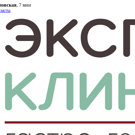
ловская
, 7 мин
такты