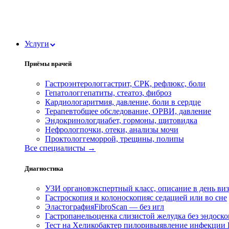
Услуги
Приёмы врачей
Гастроэнтеролог
гастрит, СРК, рефлюкс, боли
Гепатолог
гепатиты, стеатоз, фиброз
Кардиолог
аритмия, давление, боли в сердце
Терапевт
общее обследование, ОРВИ, давление
Эндокринолог
диабет, гормоны, щитовидка
Нефролог
почки, отеки, анализы мочи
Проктолог
геморрой, трещины, полипы
Все специалисты →
Диагностика
УЗИ органов
экспертный класс, описание в день ви
Гастроскопия и колоноскопия
с седацией или во сне
Эластография
FibroScan — без игл
Гастропанель
оценка слизистой желудка без эндоск
Тест на Хеликобактер пилори
выявление инфекции H