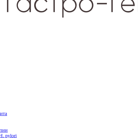
зита
опии
. pylori