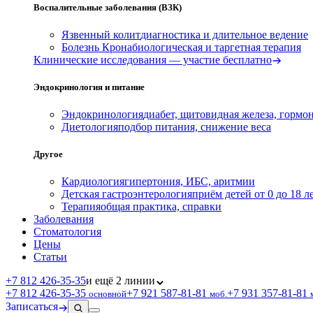
Воспалительные заболевания (ВЗК)
Язвенный колит
диагностика и длительное ведение
Болезнь Крона
биологическая и таргетная терапия
Клинические исследования — участие бесплатно
Эндокринология и питание
Эндокринология
диабет, щитовидная железа, гормо
Диетология
подбор питания, снижение веса
Другое
Кардиология
гипертония, ИБС, аритмии
Детская гастроэнтерология
приём детей от 0 до 18 л
Терапия
общая практика, справки
Заболевания
Стоматология
Цены
Статьи
+7 812 426‑35‑35
и ещё 2 линии
+7 812 426‑35‑35
+7 921 587‑81‑81
+7 931 357‑81‑81
основной
моб.
Записаться