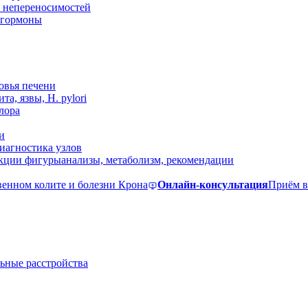
 непереносимостей
, гормоны
овья печени
та, язвы, H. pylori
лора
и
иагностика узлов
екции фигуры
анализы, метаболизм, рекомендации
венном колите и болезни Крона
Онлайн-консультация
Приём в
ьные расстройства