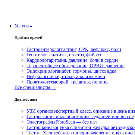
Услуги
Приёмы врачей
Гастроэнтеролог
гастрит, СРК, рефлюкс, боли
Гепатолог
гепатиты, стеатоз, фиброз
Кардиолог
аритмия, давление, боли в сердце
Терапевт
общее обследование, ОРВИ, давление
Эндокринолог
диабет, гормоны, щитовидка
Нефролог
почки, отеки, анализы мочи
Проктолог
геморрой, трещины, полипы
Все специалисты →
Диагностика
УЗИ органов
экспертный класс, описание в день ви
Гастроскопия и колоноскопия
с седацией или во сне
Эластография
FibroScan — без игл
Гастропанель
оценка слизистой желудка без эндоск
Тест на Хеликобактер пилори
выявление инфекции H