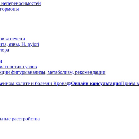
 непереносимостей
, гормоны
овья печени
та, язвы, H. pylori
лора
и
иагностика узлов
екции фигуры
анализы, метаболизм, рекомендации
венном колите и болезни Крона
Онлайн-консультация
Приём в
ьные расстройства