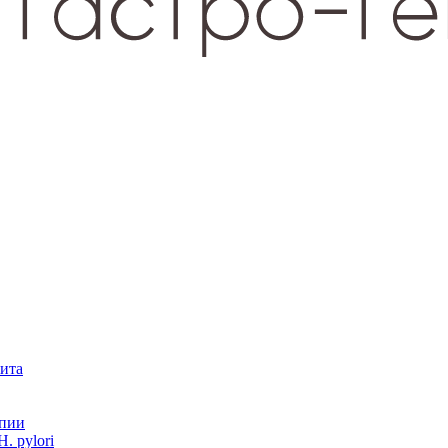
зита
опии
. pylori