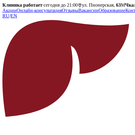
Клиника работает
·
сегодня до 21:00
ул. Пионерская,
63
М
Чка
Акции
Онлайн-консультация
Отзывы
Вакансии
Образование
Кон
RU
/
EN