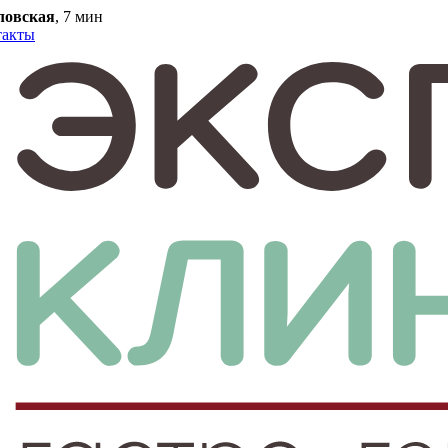
ловская
, 7 мин
такты