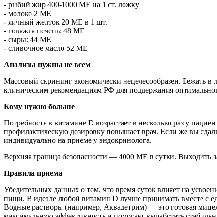
- рыбий жир 400-1000 МЕ на 1 ст. ложку
- молоко 2 МЕ
- яичный желток 20 МЕ в 1 шт.
- говяжья печень: 48 МЕ
- сыры: 44 МЕ
- сливочное масло 52 МЕ
Анализы нужны не всем
Массовый скрининг экономически нецелесообразен. Бежать в 
клиническим рекомендациям РФ для поддержания оптимального
Кому нужно больше
Потребность в витамине D возрастает в несколько раз у пацие
профилактическую дозировку повышает врач. Если же вы сдал
индивидуально на приеме у эндокринолога.
Верхняя граница безопасности — 4000 МЕ в сутки. Выходить за
Правила приема
Убедительных данных о том, что время суток влияет на усвоени
пищи. В идеале любой витамин D лучше принимать вместе с ед
Водные растворы (например, Аквадетрим) — это готовая мицелл
максимальную эффективность и помогает выработать стабиль