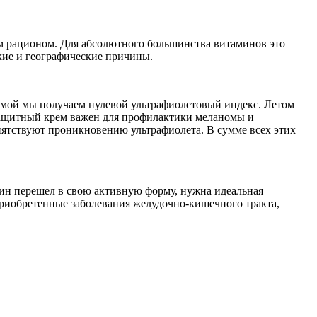
ым рационом. Для абсолютного большинства витаминов это
кие и географические причины.
Зимой мы получаем нулевой ультрафиолетовый индекс. Летом
защитный крем важен для профилактики меланомы и
пятствуют проникновению ультрафиолета. В сумме всех этих
мин перешел в свою активную форму, нужна идеальная
приобретенные заболевания желудочно-кишечного тракта,