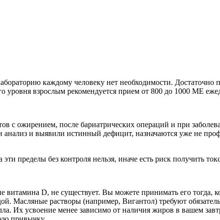
лабораторию каждому человеку нет необходимости. Достаточно 
 уровня взрослым рекомендуется прием от 800 до 1000 МЕ еже
нтов с ожирением, после бариатрических операций и при заболе
и анализ и выявили истинный дефицит, назначаются уже не проф
 эти пределы без контроля нельзя, иначе есть риск получить то
е витамина D, не существует. Вы можете принимать его тогда, к
ой. Масляные растворы (например, Вигантол) требуют обязател
а. Их усвоение менее зависимо от наличия жиров в вашем завтр
ную привычку.