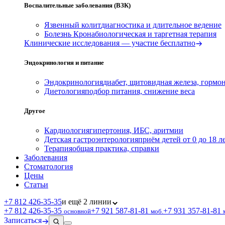
Воспалительные заболевания (ВЗК)
Язвенный колит
диагностика и длительное ведение
Болезнь Крона
биологическая и таргетная терапия
Клинические исследования — участие бесплатно
Эндокринология и питание
Эндокринология
диабет, щитовидная железа, гормо
Диетология
подбор питания, снижение веса
Другое
Кардиология
гипертония, ИБС, аритмии
Детская гастроэнтерология
приём детей от 0 до 18 л
Терапия
общая практика, справки
Заболевания
Стоматология
Цены
Статьи
+7 812 426‑35‑35
и ещё 2 линии
+7 812 426‑35‑35
+7 921 587‑81‑81
+7 931 357‑81‑81
основной
моб.
Записаться