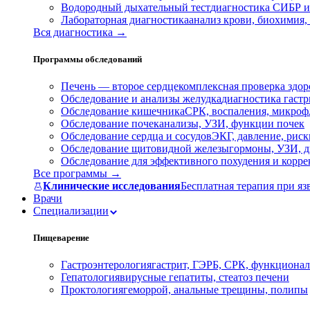
Водородный дыхательный тест
диагностика СИБР и
Лабораторная диагностика
анализ крови, биохимия
Вся диагностика →
Программы обследований
Печень — второе сердце
комплексная проверка здор
Обследование и анализы желудка
диагностика гастри
Обследование кишечника
СРК, воспаления, микроф
Обследование почек
анализы, УЗИ, функции почек
Обследование сердца и сосудов
ЭКГ, давление, риск
Обследование щитовидной железы
гормоны, УЗИ, д
Обследование для эффективного похудения и корр
Все программы →
Клинические исследования
Бесплатная терапия при яз
Врачи
Специализации
Пищеварение
Гастроэнтерология
гастрит, ГЭРБ, СРК, функционал
Гепатология
вирусные гепатиты, стеатоз печени
Проктология
геморрой, анальные трещины, полипы