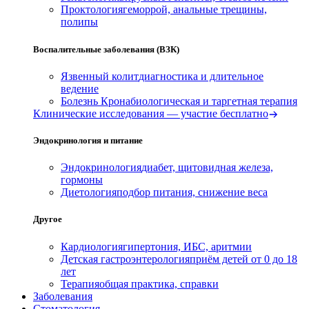
Проктология
геморрой, анальные трещины,
полипы
Воспалительные заболевания (ВЗК)
Язвенный колит
диагностика и длительное
ведение
Болезнь Крона
биологическая и таргетная терапия
Клинические исследования — участие бесплатно
Эндокринология и питание
Эндокринология
диабет, щитовидная железа,
гормоны
Диетология
подбор питания, снижение веса
Другое
Кардиология
гипертония, ИБС, аритмии
Детская гастроэнтерология
приём детей от 0 до 18
лет
Терапия
общая практика, справки
Заболевания
Стоматология