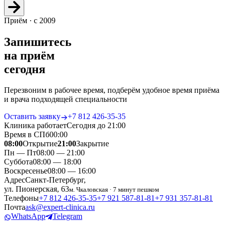
Приём · с 2009
Запишитесь
на приём
сегодня
Перезвоним в рабочее время, подберём удобное время приёма
и врача подходящей специальности
Оставить заявку
+7 812 426‑35‑35
Клиника работает
Сегодня до 21:00
Время в СПб
00
:
00
08:00
Открытие
21:00
Закрытие
Пн — Пт
08:00 — 21:00
Суббота
08:00 — 18:00
Воскресенье
08:00 — 16:00
Адрес
Санкт-Петербург,
ул. Пионерская, 63
м. Чкаловская · 7 минут пешком
Телефоны
+7 812 426‑35‑35
+7 921 587‑81‑81
+7 931 357‑81‑81
Почта
ask@expert-clinica.ru
WhatsApp
Telegram