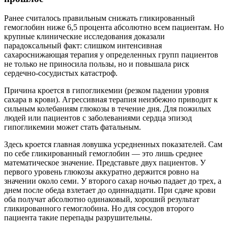
Ранее считалось правильным снижать гликированный
гемоглобин ниже 6,5 процента абсолютно всем пациентам. Но
крупные клинические исследования доказали
парадоксальный факт: слишком интенсивная
сахароснижающая терапия у определенных групп пациентов
не только не приносила пользы, но и повышала риск
сердечно-сосудистых катастроф.
Причина кроется в гипогликемии (резком падении уровня
сахара в крови). Агрессивная терапия неизбежно приводит к
сильным колебаниям глюкозы в течение дня. Для пожилых
людей или пациентов с заболеваниями сердца эпизод
гипогликемии может стать фатальным.
Здесь кроется главная ловушка усредненных показателей. Сам
по себе гликированный гемоглобин — это лишь среднее
математическое значение. Представьте двух пациентов. У
первого уровень глюкозы аккуратно держится ровно на
значении около семи. У второго сахар ночью падает до трех, а
днем после обеда взлетает до одиннадцати. При сдаче крови
оба получат абсолютно одинаковый, хороший результат
гликированного гемоглобина. Но для сосудов второго
пациента такие перепады разрушительны.