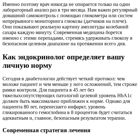
Именно поэтому врач никогда не опирается только на один
лабораторный анализ раз в три месяца. Нам важен регулярный
домашний самоконтроль с помощью глюкометра или систем
непрерывного мониторинга глюкозы (датчиков на плече).
Они показывают реальную картину амплитуды колебаний
сахара каждую минуту. Современная медицина борется
именно с этими перепадами, стремясь удерживать глюкозу в
безопасном целевом диапазоне на протяжении всего дня.
Как эндокринолог определяет вашу
личную норму
Сегодня в диабетологии действует четкий протокол: чем
моложе пациент и чем меньше у него осложнений, тем строже
рамки контроля. Для пациента в 45 лет без
тяжелыхсопутствующих патологий целевой уровень HbA1c
должен быть максимально приближен к норме. Однако для
пациента 80 лет, перенесшего инфаркт, уровень
гликированного гемоглобина в 8 процентов будет считаться
адекватным и, главное, безопасным результатом терапии.
Современная стратегия лечения