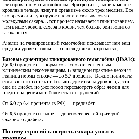
гликированным гемоглобином. Эритроциты, наши красные
кровяные тельца, живут в организме около трех месяцев. Все
это время они курсируют в крови и связываются с
молекулами сахара. Этот процесс называется гликированием.
Чем выше уровень сахара в крови, тем больше эритроцитов
засахарится.
Анализ на гликированный гемоглобин показывает нам ваш
средний уровень глюкозы за последние два-три месяца.
Базовые ориентиры гликированного гемоглобина (HbA1c):
До 6,0 процента — норма согласно отечественным
клиническим рекомендациям. В западной практике верхняя
граница нормы строже — до 5,7 процента. Важно понимать:
если ваш показатель стабильно держится на уровне 5,7, это
еще не диабет, но уже повод пересмотреть образ жизни для
предотвращения метаболических нарушений.
От 6,0 до 6,4 процента (в РФ) — предиабет.
От 6,5 процента и выше — диагностический критерий
сахарного диабета.
Почему строгий контроль сахара ушел в
прошлое