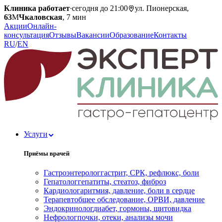
Клиника работает
·
сегодня до 21:00
ул. Пионерская,
63
М
Чкаловская
, 7 мин
Акции
Онлайн-
консультация
Отзывы
Вакансии
Образование
Контакты
RU
/
EN
Услуги
Приёмы врачей
Гастроэнтеролог
гастрит, СРК, рефлюкс, боли
Гепатолог
гепатиты, стеатоз, фиброз
Кардиолог
аритмия, давление, боли в сердце
Терапевт
общее обследование, ОРВИ, давление
Эндокринолог
диабет, гормоны, щитовидка
Нефролог
почки, отеки, анализы мочи