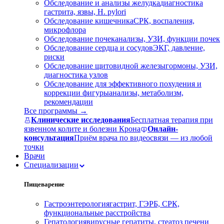
Обследование и анализы желудка
диагностика
гастрита, язвы, H. pylori
Обследование кишечника
СРК, воспаления,
микрофлора
Обследование почек
анализы, УЗИ, функции почек
Обследование сердца и сосудов
ЭКГ, давление,
риски
Обследование щитовидной железы
гормоны, УЗИ,
диагностика узлов
Обследование для эффективного похудения и
коррекции фигуры
анализы, метаболизм,
рекомендации
Все программы →
Клинические исследования
Бесплатная терапия при
язвенном колите и болезни Крона
Онлайн-
консультация
Приём врача по видеосвязи — из любой
точки
Врачи
Специализации
Пищеварение
Гастроэнтерология
гастрит, ГЭРБ, СРК,
функциональные расстройства
Гепатология
вирусные гепатиты, стеатоз печени