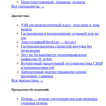
Проктолог
геморрой, трещины, полипы
Все специалисты →
Диагностика
УЗИ органов
экспертный класс, описание в день
визита
Гастроскопия и колоноскопия
с седацией или во
сне
Эластография
FibroScan — без игл
Гастропанель
оценка слизистой желудка без
эндоскопии
Тест на Хеликобактер пилори
выявление
инфекции H. pylori
Водородный дыхательный тест
диагностика СИБР
и непереносимостей
Лабораторная диагностика
анализ крови,
биохимия, гормоны
Вся диагностика →
Программы обследований
Печень — второе сердце
комплексная проверка
здоровья печени