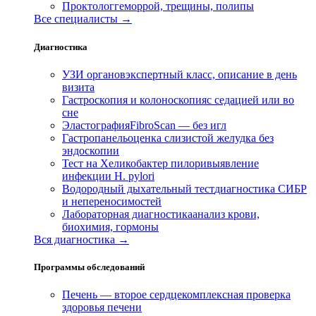
Проктолог
геморрой, трещины, полипы
Все специалисты →
Диагностика
УЗИ органов
экспертный класс, описание в день
визита
Гастроскопия и колоноскопия
с седацией или во
сне
Эластография
FibroScan — без игл
Гастропанель
оценка слизистой желудка без
эндоскопии
Тест на Хеликобактер пилори
выявление
инфекции H. pylori
Водородный дыхательный тест
диагностика СИБР
и непереносимостей
Лабораторная диагностика
анализ крови,
биохимия, гормоны
Вся диагностика →
Программы обследований
Печень — второе сердце
комплексная проверка
здоровья печени