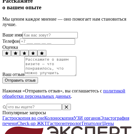
Расскажите
о вашем опыте
Мы ценим каждое мнение — оно помогает нам становиться
лучше.
Ваше имя
Телефон
Оценка
Ваш отзыв
Отправить отзыв
Нажимая «Отправить отзыв», вы соглашаетесь с
политикой
обработки персональных данных
.
Популярные запросы
Гастроскопия во сне
Колоноскопия
УЗИ органов
Эластография
печени
Check-up ЖКТ
Гастроэнтеролог
Гепатолог
Цены