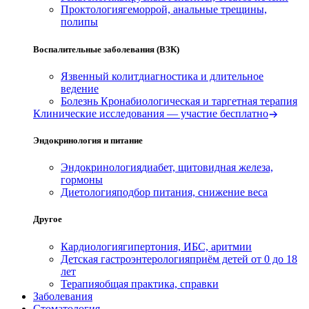
Проктология
геморрой, анальные трещины,
полипы
Воспалительные заболевания (ВЗК)
Язвенный колит
диагностика и длительное
ведение
Болезнь Крона
биологическая и таргетная терапия
Клинические исследования — участие бесплатно
Эндокринология и питание
Эндокринология
диабет, щитовидная железа,
гормоны
Диетология
подбор питания, снижение веса
Другое
Кардиология
гипертония, ИБС, аритмии
Детская гастроэнтерология
приём детей от 0 до 18
лет
Терапия
общая практика, справки
Заболевания
Стоматология