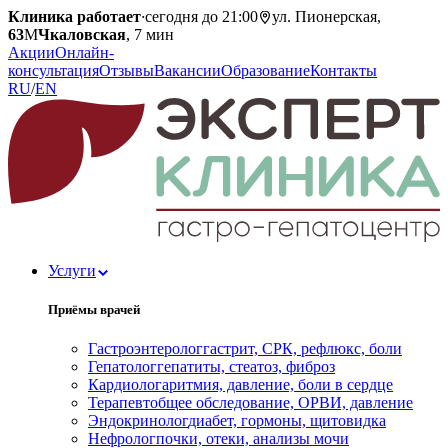
Клиника работает
·
сегодня до 21:00
ул. Пионерская,
63
М
Чкаловская
, 7 мин
Акции
Онлайн-
консультация
Отзывы
Вакансии
Образование
Контакты
RU
/
EN
Услуги
Приёмы врачей
Гастроэнтеролог
гастрит, СРК, рефлюкс, боли
Гепатолог
гепатиты, стеатоз, фиброз
Кардиолог
аритмия, давление, боли в сердце
Терапевт
общее обследование, ОРВИ, давление
Эндокринолог
диабет, гормоны, щитовидка
Нефролог
почки, отеки, анализы мочи