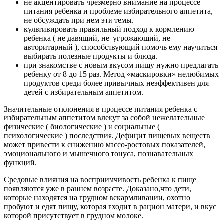
не акцентировать чрезмерно внимание на процессе
питания ребенка и проблеме избирательного аппетита,
не обсуждать при нем эти темы.
культивировать правильный подход к кормлению
ребенка ( не давящий, не угрожающий, не
авторитарный ), способствующий помочь ему научиться
выбирать полезные продукты и блюда.
при знакомстве с новым вкусом пищу нужно предлагать
ребенку от 8 до 15 раз. Метод
«
маскировки
» нелюбимых
продуктов среди более привычных неэффективен для
детей с избирательным аппетитом.
Значительные отклонения в процессе питания ребенка с
избирательным аппетитом влекут за собой нежелательные
физические ( биологические ) и социальные (
психологические ) последствия. Дефицит пищевых веществ
может привести к снижению массо-ростовых показателей,
эмоционального и мышечного тонуса, познавательных
функций.
Средовые влияния на восприимчивость ребенка к пище
появляются уже в раннем возрасте. Доказано,что дети,
которые находятся на грудном вскармливании, охотно
пробуют и едят пищу, которая входит в рацион матери, и вкус
которой присутствует в грудном молоке.