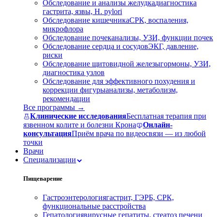
Обследование и анализы желудка
диагностика
гастрита, язвы, H. pylori
Обследование кишечника
СРК, воспаления,
микрофлора
Обследование почек
анализы, УЗИ, функции почек
Обследование сердца и сосудов
ЭКГ, давление,
риски
Обследование щитовидной железы
гормоны, УЗИ,
диагностика узлов
Обследование для эффективного похудения и
коррекции фигуры
анализы, метаболизм,
рекомендации
Все программы →
Клинические исследования
Бесплатная терапия при
язвенном колите и болезни Крона
Онлайн-
консультация
Приём врача по видеосвязи — из любой
точки
Врачи
Специализации
Пищеварение
Гастроэнтерология
гастрит, ГЭРБ, СРК,
функциональные расстройства
Гепатология
вирусные гепатиты, стеатоз печени