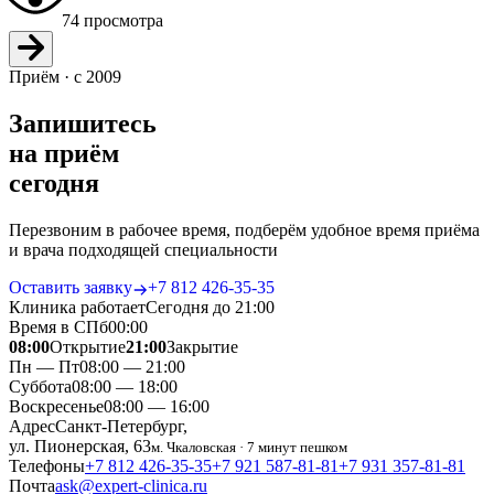
74 просмотра
Приём · с 2009
Запишитесь
на приём
сегодня
Перезвоним в рабочее время, подберём удобное время приёма
и врача подходящей специальности
Оставить заявку
+7 812 426‑35‑35
Клиника работает
Сегодня до 21:00
Время в СПб
00
:
00
08:00
Открытие
21:00
Закрытие
Пн — Пт
08:00 — 21:00
Суббота
08:00 — 18:00
Воскресенье
08:00 — 16:00
Адрес
Санкт-Петербург,
ул. Пионерская, 63
м. Чкаловская · 7 минут пешком
Телефоны
+7 812 426‑35‑35
+7 921 587‑81‑81
+7 931 357‑81‑81
Почта
ask@expert-clinica.ru