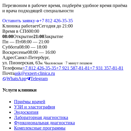
Перезвоним в рабочее время, подберём удобное время приёма
и врача подходящей специальности
Оставить заявку
+7 812 426‑35‑35
Клиника работает
Сегодня до 21:00
Время в СПб
00
:
00
08:00
Открытие
21:00
Закрытие
Пн — Пт
08:00 — 21:00
Суббота
08:00 — 18:00
Воскресенье
08:00 — 16:00
Адрес
Санкт-Петербург,
ул. Пионерская, 63
м. Чкаловская · 7 минут пешком
Телефоны
+7 812 426‑35‑35
+7 921 587‑81‑81
+7 931 357‑81‑81
Почта
ask@expert-clinica.ru
WhatsApp
Telegram
Услуги клиники
Приёмы врачей
УЗИ и эластография
Эндоскопия
Лабораторная диагностика
Функциональная диагностика
Комплексные программы