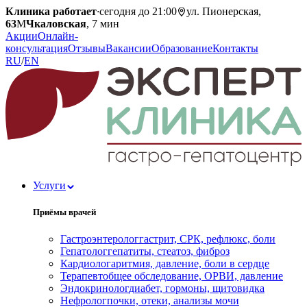
Клиника работает
·
сегодня до 21:00
ул. Пионерская,
63
М
Чкаловская
, 7 мин
Акции
Онлайн-
консультация
Отзывы
Вакансии
Образование
Контакты
RU
/
EN
Услуги
Приёмы врачей
Гастроэнтеролог
гастрит, СРК, рефлюкс, боли
Гепатолог
гепатиты, стеатоз, фиброз
Кардиолог
аритмия, давление, боли в сердце
Терапевт
общее обследование, ОРВИ, давление
Эндокринолог
диабет, гормоны, щитовидка
Нефролог
почки, отеки, анализы мочи