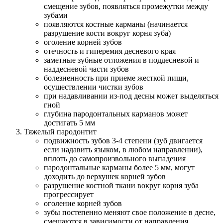
смещение зубов, появляться промежутки между
зубами
появляются костные карманы (начинается
разрушение кости вокруг корня зуба)
оголение корней зубов
отечность и гиперемия десневого края
заметные зубные отложения в поддесневой и
наддесневой части зубов
болезненность при приеме жесткой пищи,
осуществлении чистки зубов
при надавливании из-под десны может выделяться
гной
глубина пародонтальных карманов может
достигать 5 мм
Тяжелый пародонтит
подвижность зубов 3-4 степени (зуб двигается
если надавить языком, в любом направлении),
вплоть до самопроизвольного выпадения
пародонтальные карманы более 5 мм, могут
доходить до верхушек корней зубов
разрушение костной ткани вокруг корня зуба
прогрессирует
оголение корней зубов
зубы постепенно меняют свое положение в десне,
смещаются в зависимости от направления