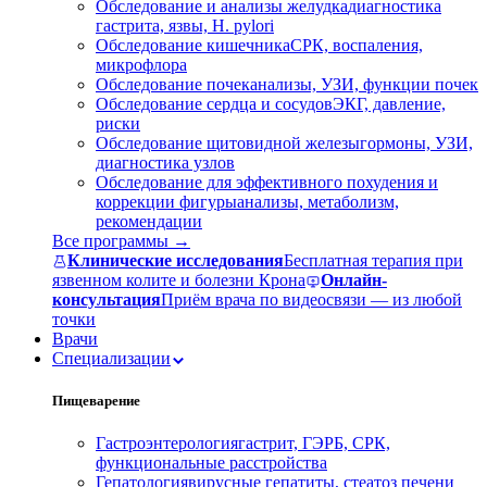
Обследование и анализы желудка
диагностика
гастрита, язвы, H. pylori
Обследование кишечника
СРК, воспаления,
микрофлора
Обследование почек
анализы, УЗИ, функции почек
Обследование сердца и сосудов
ЭКГ, давление,
риски
Обследование щитовидной железы
гормоны, УЗИ,
диагностика узлов
Обследование для эффективного похудения и
коррекции фигуры
анализы, метаболизм,
рекомендации
Все программы →
Клинические исследования
Бесплатная терапия при
язвенном колите и болезни Крона
Онлайн-
консультация
Приём врача по видеосвязи — из любой
точки
Врачи
Специализации
Пищеварение
Гастроэнтерология
гастрит, ГЭРБ, СРК,
функциональные расстройства
Гепатология
вирусные гепатиты, стеатоз печени