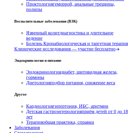
Проктология
геморрой, анальные трещины,
полипы
Воспалительные заболевания (ВЗК)
Язвенный колит
диагностика и длительное
ведение
Болезнь Крона
биологическая и таргетная терапия
Клинические исследования — участие бесплатно
Эндокринология и питание
Эндокринология
диабет, щитовидная железа,
гормоны
Диетология
подбор питания, снижение веса
Другое
Кардиология
гипертония, ИБС, аритмии
Детская гастроэнтерология
приём детей от 0 до 18
лет
Терапия
общая практика, справки
Заболевания
Стоматология