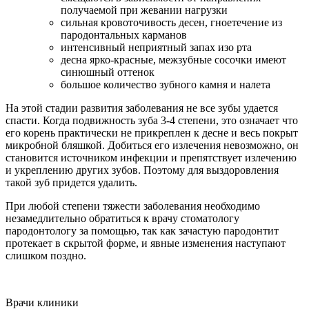
получаемой при жевании нагрузки
сильная кровоточивость десен, гноетечение из
пародонтальных карманов
интенсивный неприятный запах изо рта
десна ярко-красные, межзубные сосочки имеют
синюшный оттенок
большое количество зубного камня и налета
На этой стадии развития заболевания не все зубы удается
спасти. Когда подвижность зуба 3-4 степени, это означает что
его корень практически не прикреплен к десне и весь покрыт
микробной бляшкой. Добиться его излечения невозможно, он
становится источником инфекции и препятствует излечению
и укреплению других зубов. Поэтому для выздоровления
такой зуб придется удалить.
При любой степени тяжести заболевания необходимо
незамедлительно обратиться к врачу стоматологу
пародонтологу за помощью, так как зачастую пародонтит
протекает в скрытой форме, и явные изменения наступают
слишком поздно.
Врачи клиники