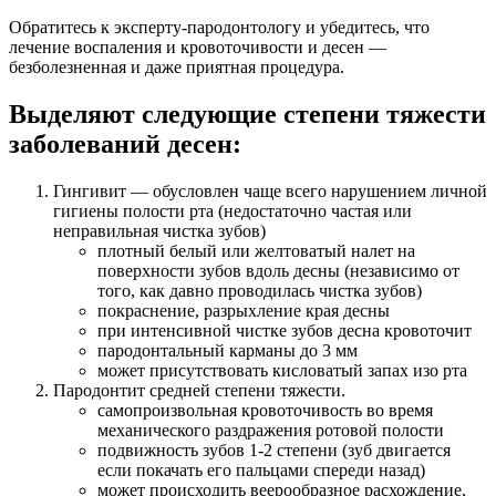
Обратитесь к эксперту-пародонтологу и убедитесь, что
лечение воспаления и кровоточивости и десен —
безболезненная и даже приятная процедура.
Выделяют следующие степени тяжести
заболеваний десен:
Гингивит — обусловлен чаще всего нарушением личной
гигиены полости рта (недостаточно частая или
неправильная чистка зубов)
плотный белый или желтоватый налет на
поверхности зубов вдоль десны (независимо от
того, как давно проводилась чистка зубов)
покраснение, разрыхление края десны
при интенсивной чистке зубов десна кровоточит
пародонтальный карманы до 3 мм
может присутствовать кисловатый запах изо рта
Пародонтит средней степени тяжести.
самопроизвольная кровоточивость во время
механического раздражения ротовой полости
подвижность зубов 1-2 степени (зуб двигается
если покачать его пальцами спереди назад)
может происходить веерообразное расхождение,