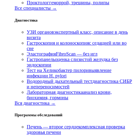
Проктолог
геморрой, трещины, полипы
Все специалисты →
Диагностика
УЗИ органов
экспертный класс, описание в день
визита
Гастроскопия и колоноскопия
с седацией или во
сне
Эластография
FibroScan — без игл
Гастропанель
оценка слизистой желудка без
эндоскопии
Тест на Хеликобактер пилори
выявление
инфекции H. pylori
Водородный дыхательный тест
диагностика СИБР
и непереносимостей
Лабораторная диагностика
анализ крови,
биохимия, гормоны
Вся диагностика →
Программы обследований
Печень — второе сердце
комплексная проверка
здоровья печени