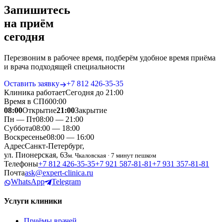
Запишитесь
на приём
сегодня
Перезвоним в рабочее время, подберём удобное время приёма
и врача подходящей специальности
Оставить заявку
+7 812 426‑35‑35
Клиника работает
Сегодня до 21:00
Время в СПб
00
:
00
08:00
Открытие
21:00
Закрытие
Пн — Пт
08:00 — 21:00
Суббота
08:00 — 18:00
Воскресенье
08:00 — 16:00
Адрес
Санкт-Петербург,
ул. Пионерская, 63
м. Чкаловская · 7 минут пешком
Телефоны
+7 812 426‑35‑35
+7 921 587‑81‑81
+7 931 357‑81‑81
Почта
ask@expert-clinica.ru
WhatsApp
Telegram
Услуги клиники
Приёмы врачей