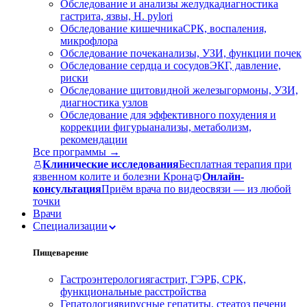
Обследование и анализы желудка
диагностика
гастрита, язвы, H. pylori
Обследование кишечника
СРК, воспаления,
микрофлора
Обследование почек
анализы, УЗИ, функции почек
Обследование сердца и сосудов
ЭКГ, давление,
риски
Обследование щитовидной железы
гормоны, УЗИ,
диагностика узлов
Обследование для эффективного похудения и
коррекции фигуры
анализы, метаболизм,
рекомендации
Все программы →
Клинические исследования
Бесплатная терапия при
язвенном колите и болезни Крона
Онлайн-
консультация
Приём врача по видеосвязи — из любой
точки
Врачи
Специализации
Пищеварение
Гастроэнтерология
гастрит, ГЭРБ, СРК,
функциональные расстройства
Гепатология
вирусные гепатиты, стеатоз печени