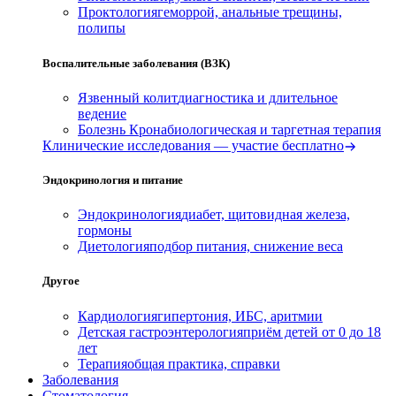
Проктология
геморрой, анальные трещины,
полипы
Воспалительные заболевания (ВЗК)
Язвенный колит
диагностика и длительное
ведение
Болезнь Крона
биологическая и таргетная терапия
Клинические исследования — участие бесплатно
Эндокринология и питание
Эндокринология
диабет, щитовидная железа,
гормоны
Диетология
подбор питания, снижение веса
Другое
Кардиология
гипертония, ИБС, аритмии
Детская гастроэнтерология
приём детей от 0 до 18
лет
Терапия
общая практика, справки
Заболевания
Стоматология