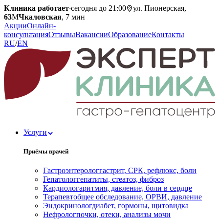
Клиника работает
·
сегодня до 21:00
ул. Пионерская,
63
М
Чкаловская
, 7 мин
Акции
Онлайн-
консультация
Отзывы
Вакансии
Образование
Контакты
RU
/
EN
Услуги
Приёмы врачей
Гастроэнтеролог
гастрит, СРК, рефлюкс, боли
Гепатолог
гепатиты, стеатоз, фиброз
Кардиолог
аритмия, давление, боли в сердце
Терапевт
общее обследование, ОРВИ, давление
Эндокринолог
диабет, гормоны, щитовидка
Нефролог
почки, отеки, анализы мочи