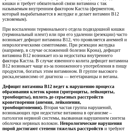
кишки и требует обязательной связи витамина с так
называемым внутренним фактором Кастла (ферментом,
который вырабатывается в желудке и делает витамин B12
усвояемым).
При воспалении терминального отдела подвздошной кишки
(терминальный илеит) или при его удалении (резекции) часто
возникает дефицит витамина B12, что проявляется анемией и
неврологическими симптомами. При резекции желудка
(например, в случае осложнений болезни Крона), дефицит
витамина B12 возникает из-за недостатка внутреннего
фактора Кастла. В случае язвенного колита дефицит витамина
B12 возникает чаще из-за пониженного употребления в пищу
продуктов, богатых этим витамином. В группе высокого
риска,независимо от диагноза — вегетарианцы и веганы.
Дефицит витамина В12 ведет к нарушению процесса
образования клеток крови (эритроциты, лейкоциты,
тромбоциты), вплоть до серьезных расстройств
кроветворения (анемия, лейкопения,
тромбоцитопения).
Вторая частая группа нарушений,
возникающих при недостатке витамина в организме –
патология нервной системы, вызванная нарушением синтеза
оболочки нервных волокон.
Неврологические нарушения
порой достигают степени тяжелых расстройств
и требуют