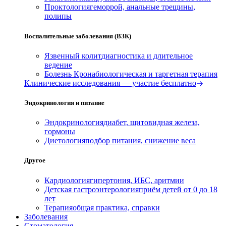
Проктология
геморрой, анальные трещины,
полипы
Воспалительные заболевания (ВЗК)
Язвенный колит
диагностика и длительное
ведение
Болезнь Крона
биологическая и таргетная терапия
Клинические исследования — участие бесплатно
Эндокринология и питание
Эндокринология
диабет, щитовидная железа,
гормоны
Диетология
подбор питания, снижение веса
Другое
Кардиология
гипертония, ИБС, аритмии
Детская гастроэнтерология
приём детей от 0 до 18
лет
Терапия
общая практика, справки
Заболевания
Стоматология