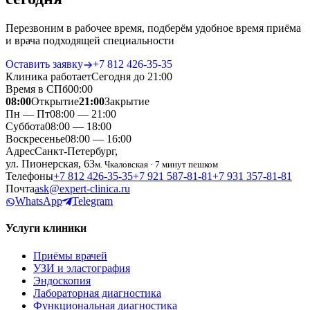
Перезвоним в рабочее время, подберём удобное время приёма
и врача подходящей специальности
Оставить заявку
+7 812 426‑35‑35
Клиника работает
Сегодня до 21:00
Время в СПб
00
:
00
08:00
Открытие
21:00
Закрытие
Пн — Пт
08:00 — 21:00
Суббота
08:00 — 18:00
Воскресенье
08:00 — 16:00
Адрес
Санкт-Петербург,
ул. Пионерская, 63
м. Чкаловская · 7 минут пешком
Телефоны
+7 812 426‑35‑35
+7 921 587‑81‑81
+7 931 357‑81‑81
Почта
ask@expert-clinica.ru
WhatsApp
Telegram
Услуги клиники
Приёмы врачей
УЗИ и эластография
Эндоскопия
Лабораторная диагностика
Функциональная диагностика