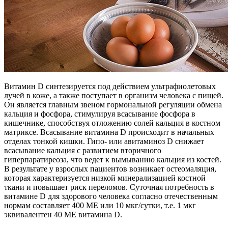
Витамин D синтезируется под действием ультрафиолетовых
лучей в коже, а также поступает в организм человека с пищей.
Он является главным звеном гормональной регуляции обмена
кальция и фосфора, стимулируя всасывание фосфора в
кишечнике, способствуя отложению солей кальция в костном
матриксе. Всасывание витамина D происходит в начальных
отделах тонкой кишки. Гипо- или авитаминоз D снижает
всасывание кальция с развитием вторичного
гиперпаратиреоза, что ведет к вымыванию кальция из костей.
В результате у взрослых пациентов возникает остеомаляция,
которая характеризуется низкой минерализацией костной
ткани и повышает риск переломов. Суточная потребность в
витамине D для здорового человека согласно отечественным
нормам составляет 400 МЕ или 10 мкг/сутки, т.е. 1 мкг
эквивалентен 40 МЕ витамина D.