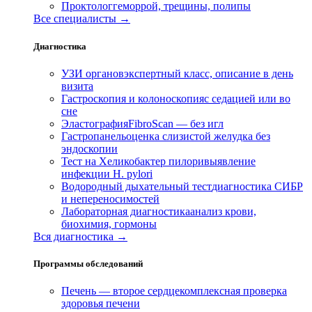
Проктолог
геморрой, трещины, полипы
Все специалисты →
Диагностика
УЗИ органов
экспертный класс, описание в день
визита
Гастроскопия и колоноскопия
с седацией или во
сне
Эластография
FibroScan — без игл
Гастропанель
оценка слизистой желудка без
эндоскопии
Тест на Хеликобактер пилори
выявление
инфекции H. pylori
Водородный дыхательный тест
диагностика СИБР
и непереносимостей
Лабораторная диагностика
анализ крови,
биохимия, гормоны
Вся диагностика →
Программы обследований
Печень — второе сердце
комплексная проверка
здоровья печени