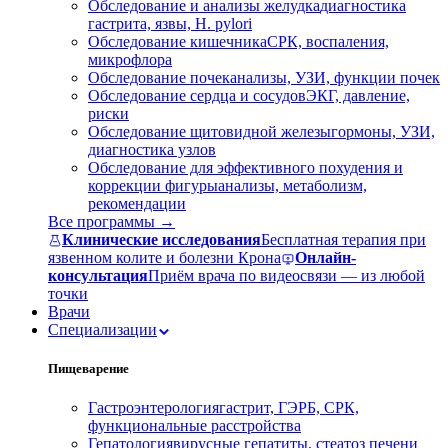
Обследование и анализы желудка
диагностика
гастрита, язвы, H. pylori
Обследование кишечника
СРК, воспаления,
микрофлора
Обследование почек
анализы, УЗИ, функции почек
Обследование сердца и сосудов
ЭКГ, давление,
риски
Обследование щитовидной железы
гормоны, УЗИ,
диагностика узлов
Обследование для эффективного похудения и
коррекции фигуры
анализы, метаболизм,
рекомендации
Все программы →
Клинические исследования
Бесплатная терапия при
язвенном колите и болезни Крона
Онлайн-
консультация
Приём врача по видеосвязи — из любой
точки
Врачи
Специализации
Пищеварение
Гастроэнтерология
гастрит, ГЭРБ, СРК,
функциональные расстройства
Гепатология
вирусные гепатиты, стеатоз печени