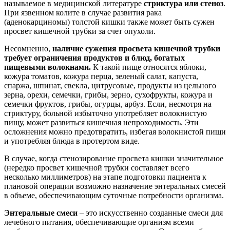
называемое в медицинской литературе
стриктура или стеноз
.
При язвенном колите в случае развития рака
(аденокарциномы) толстой кишки также может быть сужен
просвет кишечной трубки за счет опухоли.
Несомненно,
наличие сужения просвета кишечной трубки
требует ограничения продуктов и блюд, богатых
пищевыми волокнами.
К такой пище относятся яблоки,
кожура томатов, кожура перца, зеленый салат, капуста,
спаржа, шпинат, свекла, цитрусовые, продукты из цельного
зерна, орехи, семечки, грибы, зерно, сухофрукты, кожура и
семечки фруктов, грибы, огурцы, арбуз. Если, несмотря на
стриктуру, больной избыточно употребляет волокнистую
пищу, может развиться кишечная непроходимость. Эти
осложнения можно предотвратить, избегая волокнистой пищи
и употребляя блюда в протертом виде.
В случае, когда стенозирование просвета кишки значительное
(нередко просвет кишечной трубки составляет всего
несколько миллиметров) на этапе подготовки пациента к
плановой операции возможно назначение энтеральных смесей
в объеме, обеспечивающим суточные потребности организма.
Энтеральные смеси
– это искусственно созданные смеси для
лечебного питания, обеспечивающие организм всеми