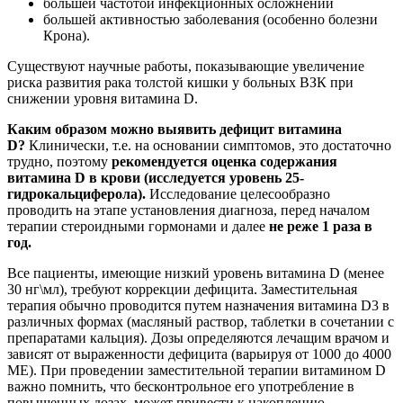
большей частотой инфекционных осложнений
большей активностью заболевания (особенно болезни
Крона).
Существуют научные работы, показывающие увеличение
риска развития рака толстой кишки у больных ВЗК при
снижении уровня витамина D.
Каким образом можно выявить дефицит витамина
D?
Клинически, т.е. на основании симптомов, это достаточно
трудно, поэтому
рекомендуется оценка содержания
витамина D в крови (исследуется уровень 25-
гидрокальциферола).
Исследование целесообразно
проводить на этапе установления диагноза, перед началом
терапии стероидными гормонами и далее
не реже 1 раза в
год.
Все пациенты, имеющие низкий уровень витамина D (менее
30 нг\мл), требуют коррекции дефицита. Заместительная
терапия обычно проводится путем назначения витамина D3 в
различных формах (масляный раствор, таблетки в сочетании с
препаратами кальция). Дозы определяются лечащим врачом и
зависят от выраженности дефицита (варьируя от 1000 до 4000
МЕ). При проведении заместительной терапии витамином D
важно помнить, что бесконтрольное его употребление в
повышенных дозах, может привести к накоплению