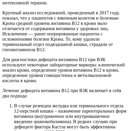
интенсивной терапии.
Крупный анализ исследований, проведенный в 2017 году,
показал, что у пациентов с язвенным колитом и болезнью
Крона средний уровень витамина В12 в крови мало
отличается от содержания витамина у здоровых лиц.
Исключение — ранее оперированные пациенты с
осложнениями болезни Крона. Те, кому удалили
терминальный отдел подвздошной кишки, страдали от
гиповитаминоза В12.
Для диагностики дефицита витамина B12 при ВЗК
используют некоторые лабораторные маркеры: клинический
анализ крови, определение уровня витамина В12 в крови,
определение уровня гомоцистеина и метилмалоновой
кислоты в крови.
Лечение дефицита витамина B12 при ВЗК включает в себя
два подхода:
В случае резекции желудка или терминального отдела
12-перстной кишки – назначение парентеральных форм
витамина (внутривенное или внутримышечное
введение цианокобаламина). В редких случаях при
дефиците фактора Кастла могут быть эффективны