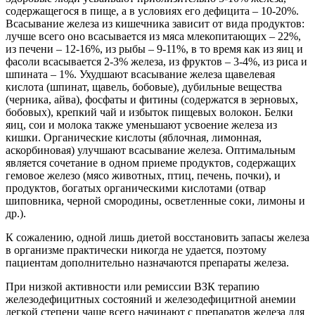
содержащегося в пище, а в условиях его дефицита – 10-20%.
Всасывание железа из кишечника зависит от вида продуктов:
лучше всего оно всасывается из мяса млекопитающих – 22%,
из печени – 12-16%, из рыбы – 9-11%, в то время как из яиц и
фасоли всасывается 2-3% железа, из фруктов – 3-4%, из риса и
шпината – 1%. Ухудшают всасывание железа щавелевая
кислота (шпинат, щавель, бобовые), дубильные вещества
(черника, айва), фосфаты и фитины (содержатся в зерновых,
бобовых), крепкий чай и избыток пищевых волокон. Белки
яиц, сои и молока также уменьшают усвоение железа из
кишки. Органические кислоты (яблочная, лимонная,
аскорбиновая) улучшают всасывание железа. Оптимальным
является сочетание в одном приеме продуктов, содержащих
гемовое железо (мясо животных, птиц, печень, почки), и
продуктов, богатых органическими кислотами (отвар
шиповника, черной смородины, осветленные соки, лимоны и
др.).
К сожалению, одной лишь диетой восстановить запасы железа
в организме практически никогда не удается, поэтому
пациентам дополнительно назначаются препараты железа.
При низкой активности или ремиссии ВЗК терапию
железодефицитных состояний и железодефицитной анемии
легкой степени чаще всего начинают с препаратов железа для