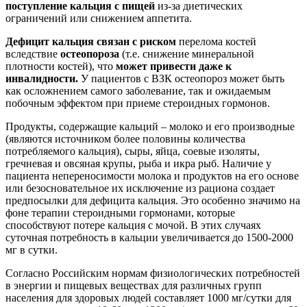
поступление кальция с пищей
из-за диетических
ограничений или снижением аппетита.
Дефицит кальция связан с риском
перелома костей
вследствие
остеопороза
(т.е. снижение минеральной
плотности костей), что
может привести даже к
инвалидности.
У пациентов с ВЗК остеопороз может быть
как осложнением самого заболевание, так и ожидаемым
побочным эффектом при приеме стероидных гормонов.
Продукты, содержащие кальций – молоко и его производные
(являются источником более половины количества
потребляемого кальция), сыры, яйца, соевые изоляты,
гречневая и овсяная крупы, рыба и икра рыб. Наличие у
пациента непереносимости молока и продуктов на его основе
или безосновательное их исключение из рациона создает
предпосылки для дефицита кальция. Это особенно значимо на
фоне терапии стероидными гормонами, которые
способствуют потере кальция с мочой. В этих случаях
суточная потребность в кальции увеличивается до 1500-2000
мг в сутки.
Согласно Российским нормам физиологических потребностей
в энергии и пищевых веществах для различных групп
населения для здоровых людей составляет 1000 мг/сутки для