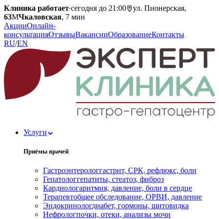
Клиника работает
·
сегодня до 21:00
ул. Пионерская,
63
М
Чкаловская
, 7 мин
Акции
Онлайн-
консультация
Отзывы
Вакансии
Образование
Контакты
RU
/
EN
Услуги
Приёмы врачей
Гастроэнтеролог
гастрит, СРК, рефлюкс, боли
Гепатолог
гепатиты, стеатоз, фиброз
Кардиолог
аритмия, давление, боли в сердце
Терапевт
общее обследование, ОРВИ, давление
Эндокринолог
диабет, гормоны, щитовидка
Нефролог
почки, отеки, анализы мочи