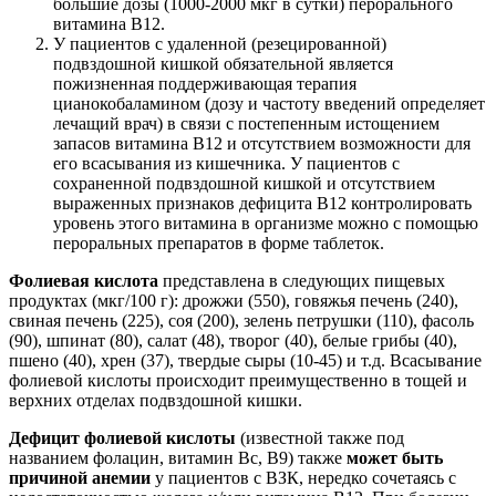
большие дозы (1000-2000 мкг в сутки) перорального
витамина B12.
У пациентов с удаленной (резецированной)
подвздошной кишкой обязательной является
пожизненная поддерживающая терапия
цианокобаламином (дозу и частоту введений определяет
лечащий врач) в связи с постепенным истощением
запасов витамина B12 и отсутствием возможности для
его всасывания из кишечника. У пациентов с
сохраненной подвздошной кишкой и отсутствием
выраженных признаков дефицита B12 контролировать
уровень этого витамина в организме можно с помощью
пероральных препаратов в форме таблеток.
Фолиевая кислота
представлена в следующих пищевых
продуктах (мкг/100 г): дрожжи (550), говяжья печень (240),
свиная печень (225), соя (200), зелень петрушки (110), фасоль
(90), шпинат (80), салат (48), творог (40), белые грибы (40),
пшено (40), хрен (37), твердые сыры (10-45) и т.д. Всасывание
фолиевой кислоты происходит преимущественно в тощей и
верхних отделах подвздошной кишки.
Дефицит фолиевой кислоты
(известной также под
названием фолацин, витамин Вс, В9) также
может быть
причиной анемии
у пациентов с ВЗК, нередко сочетаясь с