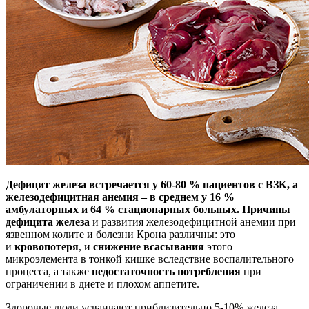
Дефицит железа встречается у 60-80 % пациентов с ВЗК, а
железодефицитная анемия – в среднем у 16 %
амбулаторных и 64 % стационарных больных.
Причины
дефицита железа
и развития железодефицитной анемии при
язвенном колите и болезни Крона различны: это
и
кровопотеря
, и
снижение всасывания
этого
микроэлемента в тонкой кишке вследствие воспалительного
процесса, а также
недостаточность потребления
при
ограничении в диете и плохом аппетите.
Здоровые люди усваивают приблизительно 5-10% железа,