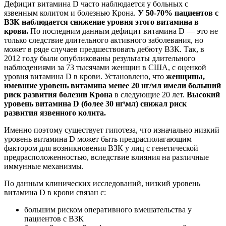
Дефицит витамина D часто наблюдается у больных с
язвенным колитом и болезнью Крона.
У 50-70% пациентов с
ВЗК наблюдается снижение уровня этого витамина в
крови.
По последним данным дефицит витамина D — это не
только следствие длительного активного заболевания, но
может в ряде случаев предшествовать дебюту ВЗК. Так, в
2012 году были опубликованы результаты длительного
наблюдениями за 73 тысячами женщин в США, с оценкой
уровня витамина D в крови. Установлено, что
женщины,
имевшие уровень витамина менее 20 нг/мл имели больший
риск развития болезни Крона
в следующие 20 лет.
Высокий
уровень витамина D (более 30 нг\мл) снижал риск
развития язвенного колита.
Именно поэтому существует гипотеза, что изначально низкий
уровень витамина D может быть предрасполагающим
фактором для возникновения ВЗК у лиц с генетической
предрасположенностью, вследствие влияния на различные
иммунные механизмы.
По данным клинических исследований, низкий уровень
витамина D в крови связан с:
большим риском оперативного вмешательства у
пациентов с ВЗК