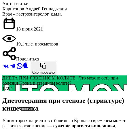
Автор статьи
Харитонов Андрей Геннадьевич
Врач – гастроэнтеролог, к.м.н.
18 июня 2021
19,1 тыс. просмотров
Поделиться
Скопировано
ДИЕТА ПРИ ЯЗВЕННОМ КОЛИТЕ | Что можно есть при
болезни Крона и язвенном колите?
17:04
Диетотерапия при стенозе (стриктуре)
кишечника
У некоторых пациентов с болезнью Крона со временем может
развиться осложнение —
сужение просвета кишечника
,