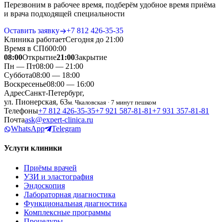
Перезвоним в рабочее время, подберём удобное время приёма
и врача подходящей специальности
Оставить заявку
+7 812 426‑35‑35
Клиника работает
Сегодня до 21:00
Время в СПб
00
:
00
08:00
Открытие
21:00
Закрытие
Пн — Пт
08:00 — 21:00
Суббота
08:00 — 18:00
Воскресенье
08:00 — 16:00
Адрес
Санкт-Петербург,
ул. Пионерская, 63
м. Чкаловская · 7 минут пешком
Телефоны
+7 812 426‑35‑35
+7 921 587‑81‑81
+7 931 357‑81‑81
Почта
ask@expert-clinica.ru
WhatsApp
Telegram
Услуги клиники
Приёмы врачей
УЗИ и эластография
Эндоскопия
Лабораторная диагностика
Функциональная диагностика
Комплексные программы
Процедуры