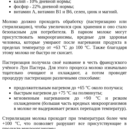
калий - 10% дневной нормы;
фосфор - 22% дневной нормы;
витамин А, витамин В1 и В6, селен, цинк и магний.
Молоко должно проходить обработку (пастеризацию или
стерилизацию), чтобы увеличился срок хранения и оно стало
безопасным для потребителя. В парном молоке могут
присутствовать микроорганизмы, вредные для здоровья
человека, которые умирают после нагревания продукта в
пределах температур от +63 °C до 100 °C. Также благодаря
этому молоко не быстро не скисает.
Пастеризация получила своё название в честь французского
учёного Луи Пастера. Для этого процесса молоко изначально
тщательно очищают и охлаждают, а потом проводят
процедуру пастеризации различными способами:
продолжительным нагревом до +65 °С около получаса;
быстрым нагревом до +75 °С на полминуты;
мгновенным нагреванием до +90 °С и резким
охлаждением (большая часть вредных микроорганизмов
в молоке не выдерживает резких перепадов температур).
Стерилизация молока проходит при температурах более чем
+100 °С, что позволяет разрушит все присутствующие в
продукте микроорганизмы.