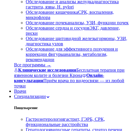
Обследование и анализы желудка
диагностика
гастрита, язвы, H. pylori
Обследование кишечника
СРК, воспаления,
микрофлора
Обследование почек
анализы, УЗИ, функции почек
Обследование сердца и сосудов
ЭКГ, давление,
риски
Обследование щитовидной железы
гормоны, УЗИ,
диагностика узлов
Обследование для эффективного похудения и
коррекции фигуры
анализы, метаболизм,
рекомендации
Все программы →
Клинические исследования
Бесплатная терапия при
язвенном колите и болезни Крона
Онлайн-
консультация
Приём врача по видеосвязи — из любой
точки
Врачи
Специализации
Пищеварение
Гастроэнтерология
гастрит, ГЭРБ, СРК,
функциональные расстройства
Гепатология
вирусные гепатиты, стеатоз печени