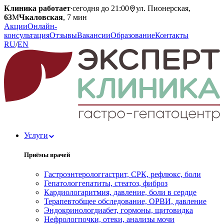
Клиника работает
·
сегодня до 21:00
ул. Пионерская,
63
М
Чкаловская
, 7 мин
Акции
Онлайн-
консультация
Отзывы
Вакансии
Образование
Контакты
RU
/
EN
Услуги
Приёмы врачей
Гастроэнтеролог
гастрит, СРК, рефлюкс, боли
Гепатолог
гепатиты, стеатоз, фиброз
Кардиолог
аритмия, давление, боли в сердце
Терапевт
общее обследование, ОРВИ, давление
Эндокринолог
диабет, гормоны, щитовидка
Нефролог
почки, отеки, анализы мочи