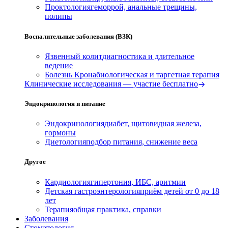
Проктология
геморрой, анальные трещины,
полипы
Воспалительные заболевания (ВЗК)
Язвенный колит
диагностика и длительное
ведение
Болезнь Крона
биологическая и таргетная терапия
Клинические исследования — участие бесплатно
Эндокринология и питание
Эндокринология
диабет, щитовидная железа,
гормоны
Диетология
подбор питания, снижение веса
Другое
Кардиология
гипертония, ИБС, аритмии
Детская гастроэнтерология
приём детей от 0 до 18
лет
Терапия
общая практика, справки
Заболевания
Стоматология