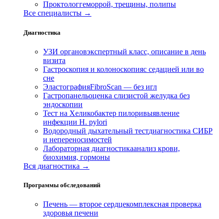
Проктолог
геморрой, трещины, полипы
Все специалисты →
Диагностика
УЗИ органов
экспертный класс, описание в день
визита
Гастроскопия и колоноскопия
с седацией или во
сне
Эластография
FibroScan — без игл
Гастропанель
оценка слизистой желудка без
эндоскопии
Тест на Хеликобактер пилори
выявление
инфекции H. pylori
Водородный дыхательный тест
диагностика СИБР
и непереносимостей
Лабораторная диагностика
анализ крови,
биохимия, гормоны
Вся диагностика →
Программы обследований
Печень — второе сердце
комплексная проверка
здоровья печени