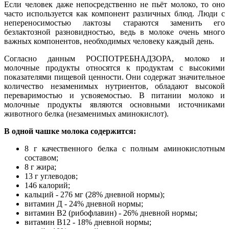
Если человек даже непосредственно не пьёт молоко, то оно
часто используется как компонент различных блюд. Люди с
непереносимостью лактозы стараются заменить его
безлактозной разновидностью, ведь в молоке очень много
важных компонентов, необходимых человеку каждый день.
Согласно данным РОСПОТРЕБНАДЗОРА, молоко и
молочные продукты относятся к продуктам с высокими
показателями пищевой ценности. Они содержат значительное
количество незаменимых нутриентов, обладают высокой
переваримостью и усвояемостью. В питании молоко и
молочные продукты являются основными источниками
животного белка (незаменимых аминокислот).
В одной чашке молока содержится:
8 г качественного белка с полным аминокислотным
составом;
8 г жира;
13 г углеводов;
146 калорий;
кальций - 276 мг (28% дневной нормы);
витамин Д - 24% дневной нормы;
витамин В2 (рибофлавин) - 26% дневной нормы;
витамин В12 - 18% дневной нормы;