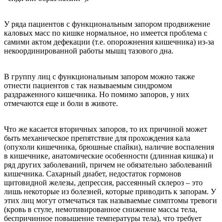
У ряда пациентов с функциональным запором продвижение
каловых масс по кишке нормальное, но имеется проблема с
самими актом дефекации (т.е. опорожнения кишечника) из-за
некоординированной работы мышц тазового дна.
В группу лиц с функциональным запором можно также
отнести пациентов с так называемым синдромом
раздраженного кишечника. Но помимо запоров, у них
отмечаются еще и боли в животе.
Что же касается вторичных запоров, то их причиной может
быть механическое препятствие для прохождения кала
(опухоли кишечника, брюшные спайки), наличие воспаления
в кишечнике, анатомические особенности (длинная кишка) и
ряд других заболеваний, причем не обязательно заболеваний
кишечника. Сахарный диабет, недостаток гормонов
щитовидной железы, депрессия, рассеянный склероз – это
лишь некоторые из болезней, которые приводить к запорам. У
этих лиц могут отмечаться так называемые симптомы тревоги
(кровь в стуле, немотивированное снижение массы тела,
беспричинное повышение температуры тела), что требует