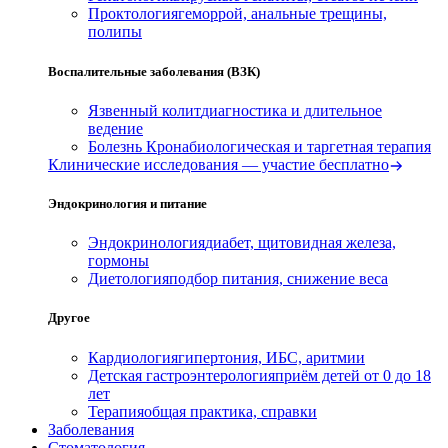
Проктология
геморрой, анальные трещины,
полипы
Воспалительные заболевания (ВЗК)
Язвенный колит
диагностика и длительное
ведение
Болезнь Крона
биологическая и таргетная терапия
Клинические исследования — участие бесплатно
Эндокринология и питание
Эндокринология
диабет, щитовидная железа,
гормоны
Диетология
подбор питания, снижение веса
Другое
Кардиология
гипертония, ИБС, аритмии
Детская гастроэнтерология
приём детей от 0 до 18
лет
Терапия
общая практика, справки
Заболевания
Стоматология