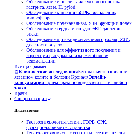
Обследование и анализы желудка
диагностика
гастрита, язвы, H. pylori
Обследование кишечника
СРК, воспаления,
микрофлора
Обследование почек
анализы, УЗИ, функции почек
Обследование сердца и сосудов
ЭКГ, давление,
риски
Обследование щитовидной железы
гормоны, УЗИ,
диагностика узлов
Обследование для эффективного похудения и
коррекции фигуры
анализы, метаболизм,
рекомендации
Все программы →
Клинические исследования
Бесплатная терапия при
язвенном колите и болезни Крона
Онлайн-
консультация
Приём врача по видеосвязи — из любой
точки
Врачи
Специализации
Пищеварение
Гастроэнтерология
гастрит, ГЭРБ, СРК,
функциональные расстройства
Гепатология
вирусные гепатиты, стеатоз печени