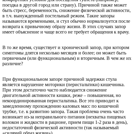
поездка в другой город или страну). Причиной также может
быть стресс, беременность, снижение физической активности,
в т.ч. вынужденный постельный режим. Такие запоры
называются временными, и стул обычно нормализуется после
возврата к привычному образу жизни. В этих случаях запор
имеет объяснение и чаще всего не требует обращения к врачу.
В то же время, существует и хронический запор, при котором
симптомы длятся несколько месяцев и более; он может быть
первичным (или функциональным) и вторичным. В чем же их
различие?
При функциональном запоре причиной задержки стула
является нарушение моторики (перистальтики) кишечника.
При этом достаточно часто наблюдается снижение
двигательной активности кишки, реже – повышенная, но
некоординированная перистальтика. Все это приводит к
замедленному прохождению каловых масс по кишечной
трубке, т.е. к развитию запора. Такая проблема очень часто
возникает из-за неправильного питания (нехватка пищевых
волокон и жидкости в рационе, прием пищи 1-2 раза в день),
недостаточной физической активности (так называемый
«сидячий образ жизни»).