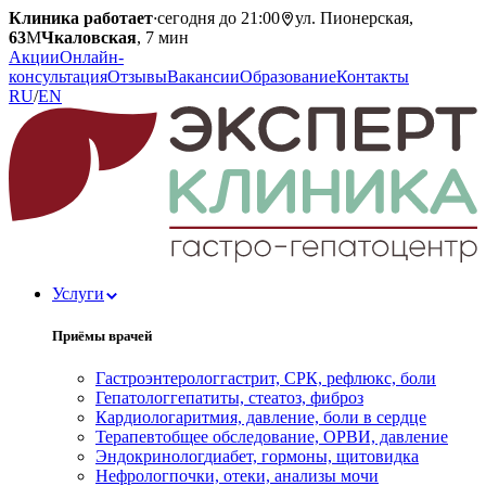
Клиника работает
·
сегодня до 21:00
ул. Пионерская,
63
М
Чкаловская
, 7 мин
Акции
Онлайн-
консультация
Отзывы
Вакансии
Образование
Контакты
RU
/
EN
Услуги
Приёмы врачей
Гастроэнтеролог
гастрит, СРК, рефлюкс, боли
Гепатолог
гепатиты, стеатоз, фиброз
Кардиолог
аритмия, давление, боли в сердце
Терапевт
общее обследование, ОРВИ, давление
Эндокринолог
диабет, гормоны, щитовидка
Нефролог
почки, отеки, анализы мочи