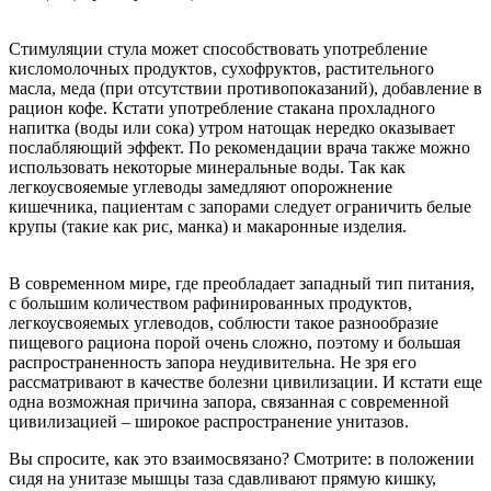
Стимуляции стула может способствовать употребление
кисломолочных продуктов, сухофруктов, растительного
масла, меда (при отсутствии противопоказаний), добавление в
рацион кофе. Кстати употребление стакана прохладного
напитка (воды или сока) утром натощак нередко оказывает
послабляющий эффект. По рекомендации врача также можно
использовать некоторые минеральные воды. Так как
легкоусвояемые углеводы замедляют опорожнение
кишечника, пациентам с запорами следует ограничить белые
крупы (такие как рис, манка) и макаронные изделия.
В современном мире, где преобладает западный тип питания,
с большим количеством рафинированных продуктов,
легкоусвояемых углеводов, соблюсти такое разнообразие
пищевого рациона порой очень сложно, поэтому и большая
распространенность запора неудивительна. Не зря его
рассматривают в качестве болезни цивилизации. И кстати еще
одна возможная причина запора, связанная с современной
цивилизацией – широкое распространение унитазов.
Вы спросите, как это взаимосвязано? Смотрите: в положении
сидя на унитазе мышцы таза сдавливают прямую кишку,