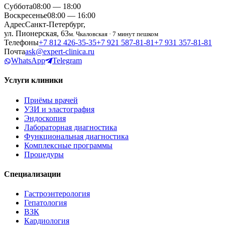
Суббота
08:00 — 18:00
Воскресенье
08:00 — 16:00
Адрес
Санкт-Петербург,
ул. Пионерская, 63
м. Чкаловская · 7 минут пешком
Телефоны
+7 812 426‑35‑35
+7 921 587‑81‑81
+7 931 357‑81‑81
Почта
ask@expert-clinica.ru
WhatsApp
Telegram
Услуги клиники
Приёмы врачей
УЗИ и эластография
Эндоскопия
Лабораторная диагностика
Функциональная диагностика
Комплексные программы
Процедуры
Специализации
Гастроэнтерология
Гепатология
ВЗК
Кардиология