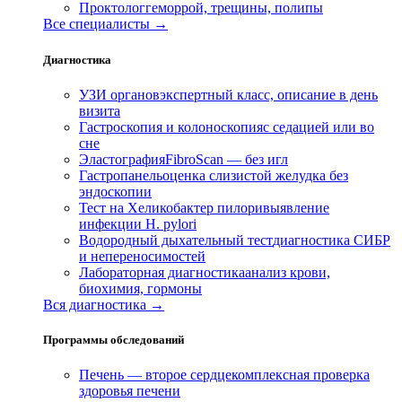
Проктолог
геморрой, трещины, полипы
Все специалисты →
Диагностика
УЗИ органов
экспертный класс, описание в день
визита
Гастроскопия и колоноскопия
с седацией или во
сне
Эластография
FibroScan — без игл
Гастропанель
оценка слизистой желудка без
эндоскопии
Тест на Хеликобактер пилори
выявление
инфекции H. pylori
Водородный дыхательный тест
диагностика СИБР
и непереносимостей
Лабораторная диагностика
анализ крови,
биохимия, гормоны
Вся диагностика →
Программы обследований
Печень — второе сердце
комплексная проверка
здоровья печени