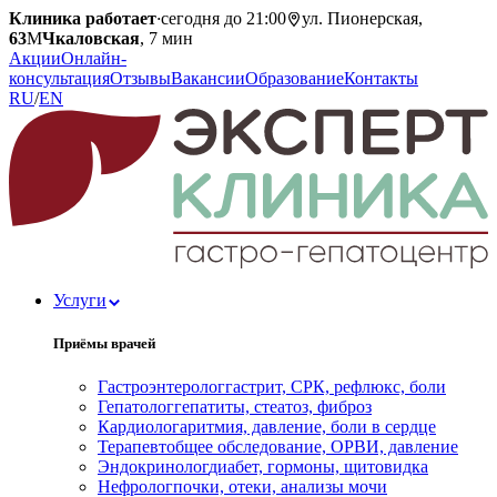
Клиника работает
·
сегодня до 21:00
ул. Пионерская,
63
М
Чкаловская
, 7 мин
Акции
Онлайн-
консультация
Отзывы
Вакансии
Образование
Контакты
RU
/
EN
Услуги
Приёмы врачей
Гастроэнтеролог
гастрит, СРК, рефлюкс, боли
Гепатолог
гепатиты, стеатоз, фиброз
Кардиолог
аритмия, давление, боли в сердце
Терапевт
общее обследование, ОРВИ, давление
Эндокринолог
диабет, гормоны, щитовидка
Нефролог
почки, отеки, анализы мочи