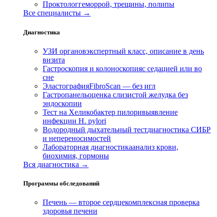
Проктолог
геморрой, трещины, полипы
Все специалисты →
Диагностика
УЗИ органов
экспертный класс, описание в день
визита
Гастроскопия и колоноскопия
с седацией или во
сне
Эластография
FibroScan — без игл
Гастропанель
оценка слизистой желудка без
эндоскопии
Тест на Хеликобактер пилори
выявление
инфекции H. pylori
Водородный дыхательный тест
диагностика СИБР
и непереносимостей
Лабораторная диагностика
анализ крови,
биохимия, гормоны
Вся диагностика →
Программы обследований
Печень — второе сердце
комплексная проверка
здоровья печени