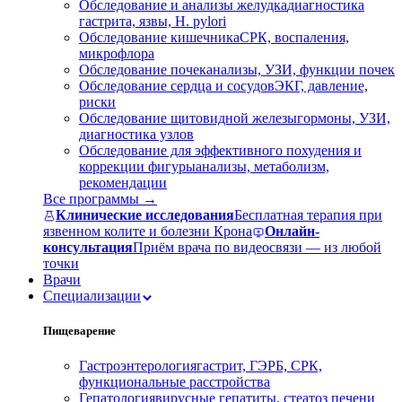
Обследование и анализы желудка
диагностика
гастрита, язвы, H. pylori
Обследование кишечника
СРК, воспаления,
микрофлора
Обследование почек
анализы, УЗИ, функции почек
Обследование сердца и сосудов
ЭКГ, давление,
риски
Обследование щитовидной железы
гормоны, УЗИ,
диагностика узлов
Обследование для эффективного похудения и
коррекции фигуры
анализы, метаболизм,
рекомендации
Все программы →
Клинические исследования
Бесплатная терапия при
язвенном колите и болезни Крона
Онлайн-
консультация
Приём врача по видеосвязи — из любой
точки
Врачи
Специализации
Пищеварение
Гастроэнтерология
гастрит, ГЭРБ, СРК,
функциональные расстройства
Гепатология
вирусные гепатиты, стеатоз печени