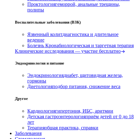
Проктология
геморрой, анальные трещины,
полипы
Воспалительные заболевания (ВЗК)
Язвенный колит
диагностика и длительное
ведение
Болезнь Крона
биологическая и таргетная терапия
Клинические исследования — участие бесплатно
Эндокринология и питание
Эндокринология
диабет, щитовидная железа,
гормоны
Диетология
подбор питания, снижение веса
Другое
Кардиология
гипертония, ИБС, аритмии
Детская гастроэнтерология
приём детей от 0 до 18
лет
Терапия
общая практика, справки
Заболевания
Стоматология