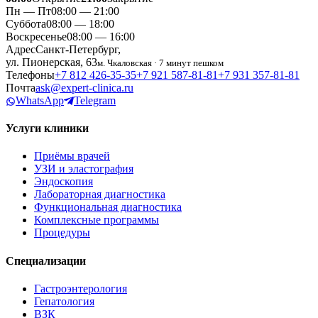
Пн — Пт
08:00 — 21:00
Суббота
08:00 — 18:00
Воскресенье
08:00 — 16:00
Адрес
Санкт-Петербург,
ул. Пионерская, 63
м. Чкаловская · 7 минут пешком
Телефоны
+7 812 426‑35‑35
+7 921 587‑81‑81
+7 931 357‑81‑81
Почта
ask@expert-clinica.ru
WhatsApp
Telegram
Услуги клиники
Приёмы врачей
УЗИ и эластография
Эндоскопия
Лабораторная диагностика
Функциональная диагностика
Комплексные программы
Процедуры
Специализации
Гастроэнтерология
Гепатология
ВЗК