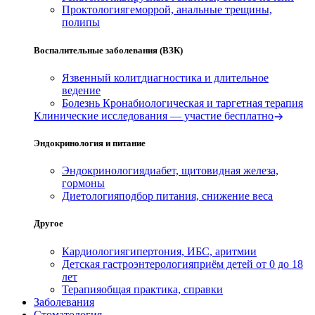
Проктология
геморрой, анальные трещины,
полипы
Воспалительные заболевания (ВЗК)
Язвенный колит
диагностика и длительное
ведение
Болезнь Крона
биологическая и таргетная терапия
Клинические исследования — участие бесплатно
Эндокринология и питание
Эндокринология
диабет, щитовидная железа,
гормоны
Диетология
подбор питания, снижение веса
Другое
Кардиология
гипертония, ИБС, аритмии
Детская гастроэнтерология
приём детей от 0 до 18
лет
Терапия
общая практика, справки
Заболевания
Стоматология