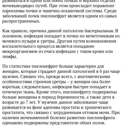
развиваться в одной или обеих почках и верхних отделах
мочевыводящих путей. При этом происходит поражение
паренхимы почки и чашечно-лоханочной системы. Среди
заболеваний почек пиелонефрит является одним из самых
распространенных.
Как правило, причина данной патологии бактериальная. В
основном, инфекция попадает в почки по мочеточникам из
мочевого пузыря и уретры. Другим путем возникновения
воспалительного процесса является попадание
микроорганизмов из очага инфекции с током крови или
лимфы.
По статистике пиелонефрит больше характерен для
женщин, которые страдают данной патологией в 6 раз чаще
мужчин. Связано это, прежде всего, с анатомическими
особенностями строения уретры – у женщин она более
короткая, следовательно, инфекция быстрее попадает в
почечную ткань. Кроме этого, пиелонефриту подвержены
больше женщины в период беременности, а также дети в
возрасте до 7 лет. У мужчин данное заболевание чаще
развивается на фоне аденомы простаты и хронического
простатита, что связано с затрудненным оттоком мочи. При
наличии мочекаменной болезни развитию пиелонефрита
одинаково подвержены представители обоих полов.