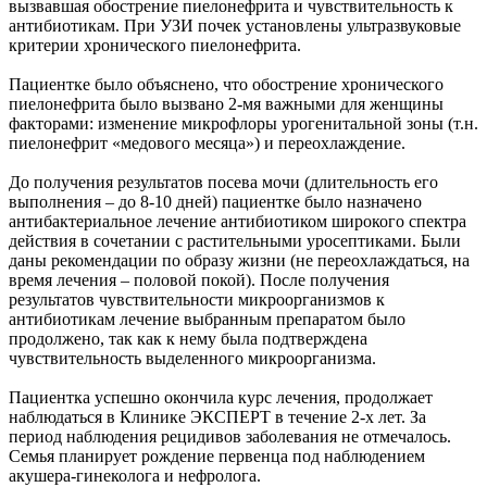
вызвавшая обострение пиелонефрита и чувствительность к
антибиотикам. При УЗИ почек установлены ультразвуковые
критерии хронического пиелонефрита.
Пациентке было объяснено, что обострение хронического
пиелонефрита было вызвано 2-мя важными для женщины
факторами: изменение микрофлоры урогенитальной зоны (т.н.
пиелонефрит «медового месяца») и переохлаждение.
До получения результатов посева мочи (длительность его
выполнения – до 8-10 дней) пациентке было назначено
антибактериальное лечение антибиотиком широкого спектра
действия в сочетании с растительными уросептиками. Были
даны рекомендации по образу жизни (не переохлаждаться, на
время лечения – половой покой). После получения
результатов чувствительности микроорганизмов к
антибиотикам лечение выбранным препаратом было
продолжено, так как к нему была подтверждена
чувствительность выделенного микроорганизма.
Пациентка успешно окончила курс лечения, продолжает
наблюдаться в Клинике ЭКСПЕРТ в течение 2-х лет. За
период наблюдения рецидивов заболевания не отмечалось.
Семья планирует рождение первенца под наблюдением
акушера-гинеколога и нефролога.