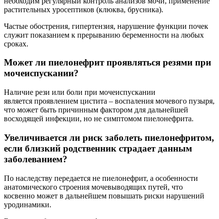
необходим регулярный контроль анализов мочи, применение
растительных уросептиков (клюква, брусника).
Частые обострения, гипертензия, нарушение функции почек
служит показанием к прерыванию беременности на любых
сроках.
Может ли пиелонефрит проявляться резями при
мочеиспускании?
Наличие рези или боли при мочеиспускании
является проявлением цистита – воспаления мочевого пузыря,
что может быть причинным фактором для дальнейшей
восходящей инфекции, но не симптомом пиелонефрита.
Увеличивается ли риск заболеть пиелонефритом,
если близкий родственник страдает данным
заболеванием?
По наследству передается не пиелонефрит, а особенности
анатомического строения мочевыводящих путей, что
косвенно может в дальнейшем повышать риски нарушений
уродинамики.