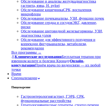
Обследование и анализы желудка
диагностика
гастрита, язвы, H. pylori
Обследование кишечника
СРК, воспаления,
микрофлора
Обследование почек
анализы, УЗИ, функции почек
Обследование сердца и сосудов
ЭКГ, давление,
риски
Обследование щитовидной железы
гормоны, УЗИ,
диагностика узлов
Обследование для эффективного похудения и
коррекции фигуры
анализы, метаболизм,
рекомендации
Все программы →
Клинические исследования
Бесплатная терапия при
язвенном колите и болезни Крона
Онлайн-
консультация
Приём врача по видеосвязи — из любой
точки
Врачи
Специализации
Пищеварение
Гастроэнтерология
гастрит, ГЭРБ, СРК,
функциональные расстройства
Гепатология
вирусные гепатиты, стеатоз печени