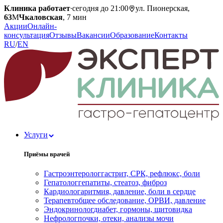
Клиника работает
·
сегодня до 21:00
ул. Пионерская,
63
М
Чкаловская
, 7 мин
Акции
Онлайн-
консультация
Отзывы
Вакансии
Образование
Контакты
RU
/
EN
Услуги
Приёмы врачей
Гастроэнтеролог
гастрит, СРК, рефлюкс, боли
Гепатолог
гепатиты, стеатоз, фиброз
Кардиолог
аритмия, давление, боли в сердце
Терапевт
общее обследование, ОРВИ, давление
Эндокринолог
диабет, гормоны, щитовидка
Нефролог
почки, отеки, анализы мочи