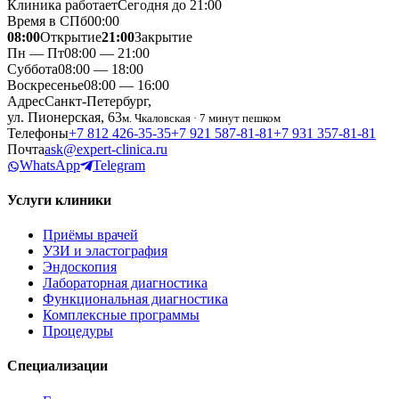
Клиника работает
Сегодня до 21:00
Время в СПб
00
:
00
08:00
Открытие
21:00
Закрытие
Пн — Пт
08:00 — 21:00
Суббота
08:00 — 18:00
Воскресенье
08:00 — 16:00
Адрес
Санкт-Петербург,
ул. Пионерская, 63
м. Чкаловская · 7 минут пешком
Телефоны
+7 812 426‑35‑35
+7 921 587‑81‑81
+7 931 357‑81‑81
Почта
ask@expert-clinica.ru
WhatsApp
Telegram
Услуги клиники
Приёмы врачей
УЗИ и эластография
Эндоскопия
Лабораторная диагностика
Функциональная диагностика
Комплексные программы
Процедуры
Специализации