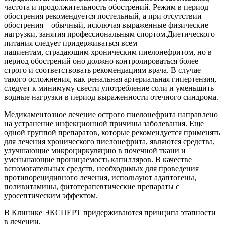
частота и продолжительность обострений. Режим в период
обострения рекомендуется постельный, а при отсутствии
обострения – обычный, исключая выраженные физические
нагрузки, занятия профессиональным спортом.Диетического
питания следует придерживаться всем
пациентам, страдающим хроническим пиелонефритом, но в
период обострений оно должно контролироваться более
строго и соответствовать рекомендациям врача. В случае
такого осложнения, как ренальная артериальная гипертензия,
следует к минимуму свести употребление соли и уменьшить
водные нагрузки в период выраженности отечного синдрома.
Медикаментозное лечение острого пиелонефрита направлено
на устранение инфекционной причины заболевания. Еще
одной группой препаратов, которые рекомендуется применять
для лечения хронического пиелонефрита, являются средства,
улучшающие микроциркуляцию в почечной ткани и
уменьшающие проницаемость капилляров. В качестве
вспомогательных средств, необходимых для проведения
противорецидивного лечения, используют адаптогены,
поливитамины, фитотерапевтические препараты с
уросептическим эффектом.
В Клинике ЭКСПЕРТ придерживаются принципа этапности
в лечении.