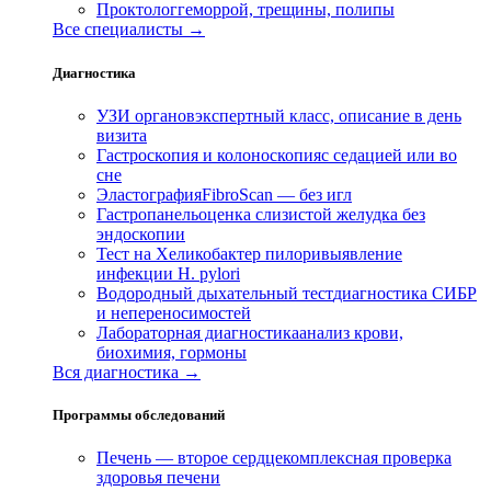
Проктолог
геморрой, трещины, полипы
Все специалисты →
Диагностика
УЗИ органов
экспертный класс, описание в день
визита
Гастроскопия и колоноскопия
с седацией или во
сне
Эластография
FibroScan — без игл
Гастропанель
оценка слизистой желудка без
эндоскопии
Тест на Хеликобактер пилори
выявление
инфекции H. pylori
Водородный дыхательный тест
диагностика СИБР
и непереносимостей
Лабораторная диагностика
анализ крови,
биохимия, гормоны
Вся диагностика →
Программы обследований
Печень — второе сердце
комплексная проверка
здоровья печени