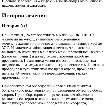
В основе заболевания – инфекция, не имеющая отношение к
наследственным факторам.
Истории лечения
История №1
Пациентка Д., 26 лет обратилась в Клинику ЭКСПЕРТ с
жалобами на жажду, учащенное безболезненное
мочеиспускание в ночное время, повышение температуры до
37 С. Из анамнеза заболевания известно, что с детства
выявлялись изменения в анализах мочи, проводилось лечение
(какое не помнит) и до настоящего времени жалоб не
предъявляла. Из анамнеза жизни известно, что пациентка
недавно вышла замуж и свадебное путешествие семейная пара
проводила в туристической поездке в апреле, проживая в
палатке. Отмечает наличие переохлаждения, так как
промочила ноги.
При объективном обследовании врач выявил симптом
болезненного поколачивания по поясничной области с обеих
сторон. При лабораторно-инструментальном обследовании
выявлены бактерии и лейкоциты в общем анализе мочи, а при
последующем посеве мочи определена микрофлора,