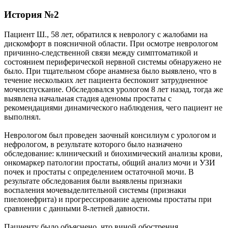
История №2
Пациент Ш., 58 лет, обратился к неврологу с жалобами на
дискомфорт в поясничной области. При осмотре неврологом
причинно-следственной связи между симптоматикой и
состоянием периферической нервной системы обнаружено не
было. При тщательном сборе анамнеза было выявлено, что в
течение нескольких лет пациента беспокоит затрудненное
мочеиспускание. Обследовался урологом 8 лет назад, тогда же
выявлена начальная стадия аденомы простаты с
рекомендациями динамического наблюдения, чего пациент не
выполнял.
Неврологом был проведен заочный консилиум с урологом и
нефрологом, в результате которого было назначено
обследование: клинический и биохимический анализы крови,
онкомаркер патологии простаты, общий анализ мочи и УЗИ
почек и простаты с определением остаточной мочи. В
результате обследования были выявлены признаки
воспаления мочевыделительной системы (признаки
пиелонефрита) и прогрессирование аденомы простаты при
сравнении с данными 8-летней давности.
Пациенту было объяснено, что виной обострения