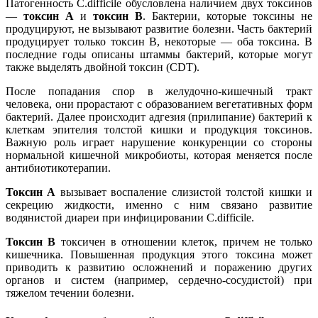
Патогенность C.difficile обусловлена наличием двух токсинов
―
токсин А
и
токсин В
. Бактерии, которые токсины не
продуцируют, не вызывают развитие болезни. Часть бактерий
продуцирует только токсин В, некоторые ― оба токсина. В
последние годы описаны штаммы бактерий, которые могут
также выделять двойной токсин (CDT).
После попадания спор в желудочно-кишечный тракт
человека, они прорастают с образованием вегетативных форм
бактерий. Далее происходит адгезия (прилипание) бактерий к
клеткам эпителия толстой кишки и продукция токсинов.
Важную роль играет нарушение конкуренции со стороны
нормальной кишечной микробиоты, которая меняется после
антибиотикотерапии.
Токсин А
вызывает воспаление слизистой толстой кишки и
секрецию жидкости, именно с ним связано развитие
водянистой диареи при инфицировании C.difficile.
Токсин В
токсичен в отношении клеток, причем не только
кишечника. Повышенная продукция этого токсина может
приводить к развитию осложнений и поражению других
органов и систем (например, сердечно-сосудистой) при
тяжелом течении болезни.