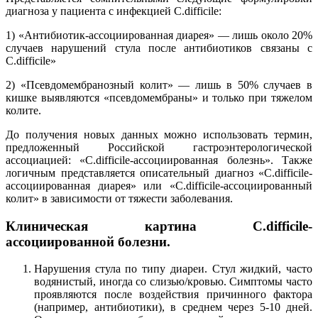
диагноза у пациента с инфекцией C.difficile:
1) «Антибиотик-ассоциированная диарея» ― лишь около 20%
случаев нарушений стула после антибиотиков связаны с
C.difficile»
2) «Псевдомембранозный колит» ― лишь в 50% случаев в
кишке выявляются «псевдомембраны» и только при тяжелом
колите.
До получения новых данных можно использовать термин,
предложенный Российской гастроэнтерологической
ассоциацией: «C.difficile-ассоциированная болезнь». Также
логичным представляется описательный диагноз «C.difficile-
ассоциированная диарея» или «C.difficile-ассоциированный
колит» в зависимости от тяжести заболевания.
Клиническая картина C.difficile-
ассоциированной болезни.
Нарушения стула по типу диареи. Стул жидкий, часто
водянистый, иногда со слизью/кровью. Симптомы часто
проявляются после воздействия причинного фактора
(например, антибиотики), в среднем через 5-10 дней.