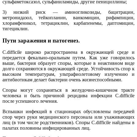
сульфаметоксазол, сульфаниламиды, другие пенициллины;
3) низкий риск ― аминогликозиды, бацитрацин,
метронидазол, тейкопланин, ванкомицин, рифампицин,
хлорамфеникол, тетрациклин, карбапенемы, даптомицин,
тигециклин.
Пути заражения и патогенез.
C.difficile широко распространена в окружающей среде и
передается фекально-оральным путем. Как уже говорилось
выше, бактерия образует споры, которые в неактивном виде
долго сохраняются в окружающей среде. Устойчивость спор к
высоким температурам, ультрафиолетовому излучению и
антибиотикам делает бактерии очень жизнеспособными.
Споры могут сохраняться в желудочно-кишечном тракте
человека и быть причиной рецидива инфекции C.difficile
после успешного лечения.
Вспышки инфекций в стационарах обусловлены передачей
спор через руки медицинского персонала или ухаживающих
лиц (в том числе родственников). Споры C.difficile найдены в
палатах половины инфицированных лиц.