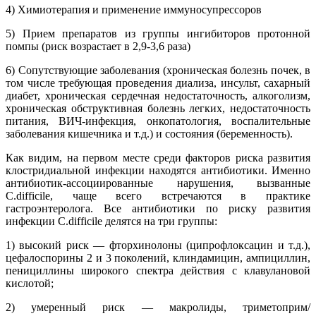
4) Химиотерапия и применение иммуносупрессоров
5) Прием препаратов из группы ингибиторов протонной
помпы (риск возрастает в 2,9-3,6 раза)
6) Сопутствующие заболевания (хроническая болезнь почек, в
том числе требующая проведения диализа, инсульт, сахарный
диабет, хроническая сердечная недостаточность, алкоголизм,
хроническая обструктивная болезнь легких, недостаточность
питания, ВИЧ-инфекция, онкопатология, воспалительные
заболевания кишечника и т.д.) и состояния (беременность).
Как видим, на первом месте среди факторов риска развития
клостридиальной инфекции находятся антибиотики. Именно
антибиотик-ассоциированные нарушения, вызванные
C.difficile, чаще всего встречаются в практике
гастроэнтеролога. Все антибиотики по риску развития
инфекции C.difficile делятся на три группы:
1) высокий риск ― фторхинолоны (ципрофлоксацин и т.д.),
цефалоспорины 2 и 3 поколений, клиндамицин, ампициллин,
пенициллины широкого спектра действия с клавулановой
кислотой;
2) умеренный риск ― макролиды, триметоприм/