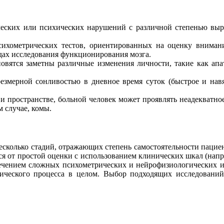
ских или психических нарушений с различной степенью выра
ихометрических тестов, ориентированных на оценку внимани
дах исследования функционирования мозга.
вятся заметны различные изменения личности, такие как апат
езмерной сонливостью в дневное время суток (быстрое и навяз
и пространстве, больной человек может проявлять неадекватно
м случае, комы.
несколько стадий, отражающих степень самостоятельности пациен
я от простой оценки с использованием клинических шкал (напри
ечением сложных психометрических и нейрофизиологических ин
гического процесса в целом. Выбор подходящих исследовани