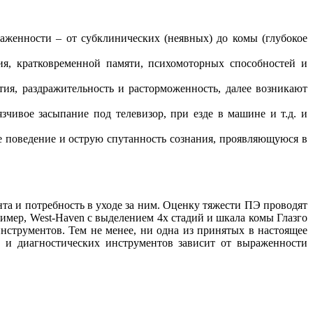
женности – от субклинических (неявных) до комы (глубокое
я, кратковременной памяти, психомоторных способностей и
ия, раздражительность и расторможенность, далее возникают
чивое засыпание под телевизор, при езде в машине и т.д. и
е поведение и острую спутанность сознания, проявляющуюся в
та и потребность в уходе за ним. Оценку тяжести ПЭ проводят
мер, West-Haven с выделением 4х стадий и шкала комы Глазго
струментов. Тем не менее, ни одна из принятых в настоящее
й и диагностических инструментов зависит от выраженности