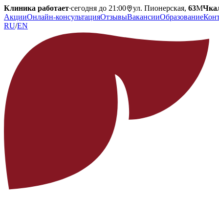
Клиника работает
·
сегодня до 21:00
ул. Пионерская,
63
М
Чка
Акции
Онлайн-консультация
Отзывы
Вакансии
Образование
Кон
RU
/
EN