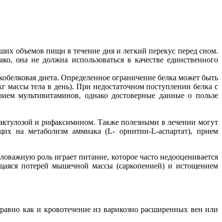
их объемов пищи в течение дня и легкий перекус перед сном.
ако, она не должна использоваться в качестве единственного
кобелковая диета. Определенное ограничение белка может быть
г массы тела в день). При недостаточном поступлении белка с
ием мультивитаминов, однако достоверные данные о пользе
актулозой и рифаксимином. Также полезными в лечении могут
их на метаболизм аммиака (L- орнитин-L-аспартат), прием
ловажную роль играет питание, которое часто недооценивается
ющаяся потерей мышечной массы (саркопенией) и истощением
равно как и кровотечение из варикозно расширенных вен или