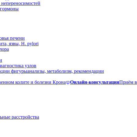
 непереносимостей
, гормоны
овья печени
та, язвы, H. pylori
лора
и
иагностика узлов
екции фигуры
анализы, метаболизм, рекомендации
венном колите и болезни Крона
Онлайн-консультация
Приём в
ьные расстройства