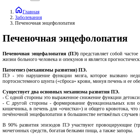
Главная
Заболевания
Печеночная энцефолопатия
Печеночная энцефолопатия
Печеночная энцефалопатия (ПЭ)
представляет собой частое
жизни больного человека и опекунов и является прогностиче
Патогенез (механизмы развития) ПЭ.
ПЭ - это нарушение функции мозга, которое вызвано недос
портосистемного шунта («сброса» крови, минуя печень и ее о
Существует два основных механизма развития ПЭ.
- С одной стороны это выраженное снижение функции детоксик
- С другой стороны - формирование функциональных или ор
кишечника, в печень для «очистки») и общего кровотока, чт
печёночной энцефалопатии в большинстве нетяжёлых случаев 
В 90% развития эпизодов ПЭ участвуют провоцирующие (три
мочегонных средств, богатая белками пища, а также запоры.