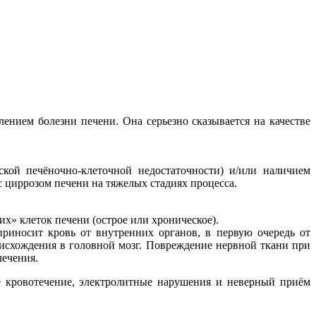
ением болезни печени. Она серьезно сказывается на качестве
кой печёночно-клеточной недостаточности) и/или наличием
с циррозом печени на тяжелых стадиях процесса.
х» клеток печени (острое или хроническое).
риносит кровь от внутренних органов, в первую очередь от
оисхождения в головной мозг. Повреждение нервной ткани при
лечения.
 кровотечение, электролитные нарушения и неверный приём