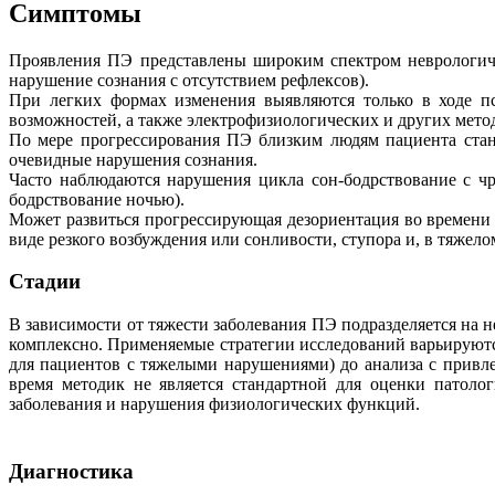
Симптомы
Проявления ПЭ представлены широким спектром неврологиче
нарушение сознания с отсутствием рефлексов).
При легких формах изменения выявляются только в ходе пс
возможностей, а также электрофизиологических и других мето
По мере прогрессирования ПЭ близким людям пациента стано
очевидные нарушения сознания.
Часто наблюдаются нарушения цикла сон-бодрствование с чр
бодрствование ночью).
Может развиться прогрессирующая дезориентация во времени 
виде резкого возбуждения или сонливости, ступора и, в тяжело
Стадии
В зависимости от тяжести заболевания ПЭ подразделяется на 
комплексно. Применяемые стратегии исследований варьируютс
для пациентов с тяжелыми нарушениями) до анализа с привл
время методик не является стандартной для оценки патоло
заболевания и нарушения физиологических функций.
Диагностика