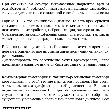
При объективном осмотре некоматозных пациентов врач м
разгибательный рефлекс) и экстрапирамидальные расстройст
тремор и дискинезии со сниженной способностью к произвол
Однако, ПЭ - это клинический диагноз, то есть врач ориен
сознания - например, гипогликемия и кетоацидоз при сахар
психические расстройства, нейроинфекции, электролитные нар
Чрезвычайно важна дифференциальная диагностика, так как на
может привести с катастрофическим последствиям.
В большинстве случаев больной человек не замечает проявлени
первые проявления ещё на стадии латентной (минимальной, скры
реанимацию.
Диагностировать это осложнение может врач-терапевт, невр
идеальным вариантом является быстрая связь с лечащим гепат
Компьютерная томография и магнитно-резонансная томографи
кровоизлияния в этой группе пациентов повышен. При этом 
частью комплекса дифференциальной диагностики. В практ
подозрением на тяжелую ПЭ при обследовании может быть 
спутанности сознания. В этих случаях тщательно собранны
существенную помощь в правильной постановке диагноза. Вот 