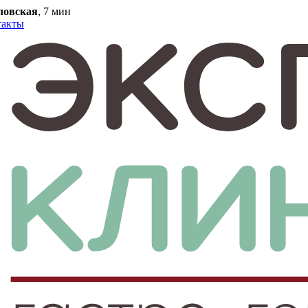
ловская
, 7 мин
такты