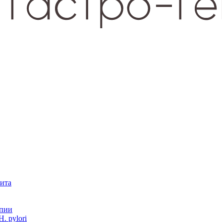
зита
опии
. pylori