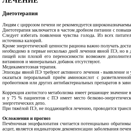
ЛЕЧЕНИЕ
Диетотерапия
Людям с циррозом печени не рекомендуется широконазначаемый
Диетотерапия заключается в частом дробном питании с повыш
Следует избегать появления чувства голода. Из всех питате
источника калорий.
Кроме энергетической ценности рациона важно получать доста
необходимо в первые несколько дней лечения явной ПЭ, но в 
пищей или плохой его переносимости возможен дополнител
витаминов и минеральных добавок отсутствуют.
Медикаментозная терапия.
Эпизоды явной ПЭ требуют активного лечения - выявление и
оказаться пероральный приём аминокислот с разветвленно
пробиотиков или других антибактериальных препаратов в зави
Коррекция азотистого метаболизма имеет решающее значение в
и у 75 % пациентов с ПЭ имеет место белково-энергетичес
энергетических депо.
При тяжёлой ПЭ, не поддающейся лечению, проводится трансп
Осложнения и прогноз
Печёночная энцефалопатия считается потенциально обратимы
асцит, является индикатором декомпенсации заболевания печен