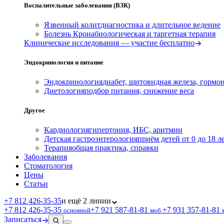
Воспалительные заболевания (ВЗК)
Язвенный колит
диагностика и длительное ведение
Болезнь Крона
биологическая и таргетная терапия
Клинические исследования — участие бесплатно
Эндокринология и питание
Эндокринология
диабет, щитовидная железа, гормо
Диетология
подбор питания, снижение веса
Другое
Кардиология
гипертония, ИБС, аритмии
Детская гастроэнтерология
приём детей от 0 до 18 л
Терапия
общая практика, справки
Заболевания
Стоматология
Цены
Статьи
+7 812 426‑35‑35
и ещё 2 линии
+7 812 426‑35‑35
+7 921 587‑81‑81
+7 931 357‑81‑81
основной
моб.
Записаться