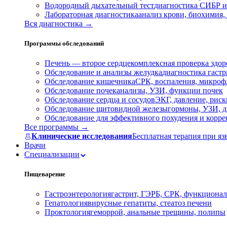
Водородный дыхательный тест
диагностика СИБР и
Лабораторная диагностика
анализ крови, биохимия
Вся диагностика →
Программы обследований
Печень — второе сердце
комплексная проверка здор
Обследование и анализы желудка
диагностика гастри
Обследование кишечника
СРК, воспаления, микроф
Обследование почек
анализы, УЗИ, функции почек
Обследование сердца и сосудов
ЭКГ, давление, риск
Обследование щитовидной железы
гормоны, УЗИ, д
Обследование для эффективного похудения и корр
Все программы →
Клинические исследования
Бесплатная терапия при яз
Врачи
Специализации
Пищеварение
Гастроэнтерология
гастрит, ГЭРБ, СРК, функционал
Гепатология
вирусные гепатиты, стеатоз печени
Проктология
геморрой, анальные трещины, полипы