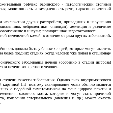
ожительный рефлекс Бабинского - патологический стопный
зия, монотонность и замедленность речи, парксинсонический
а и исключении других расстройств, приводящих к нарушению
зодиазепины, нейролептики, опиоиды), деменция и различные
овоизлияние и инсульт, полиорганная недостаточность.
ной печеночной комой, в отличие от ряда других заболеваний,
жённость должна быть у близких людей, которые могут заметить
а более поздних стадиях, когда человек уже попал в стационар/
онического заболевания печени (особенно в стадии цирроза)
езни печени конкретного человека.
 степени тяжести заболевания. Однако риск внутримозгового
й картиной ПЭ, поэтому сканирование мозга обычно является
льных с подобной симптоматикой на фоне цирроза печени и
менения головного мозга, которые и могут стать причиной
а, колебания артериального давления и пр.) может оказать
.