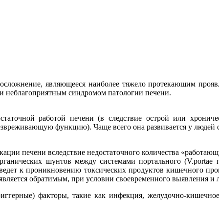
 осложнение, являющееся наиболее тяжело протекающим проявл
ски неблагоприятным синдромом патологии печени.
таточной работой печени (в следствие острой или хроничес
безвреживающую функцию). Чаще всего она развивается у людей 
ации печени вследствие недостаточного количества «работающи
ганических шунтов между системами портального (V.portae п
о ведет к проникновению токсических продуктов кишечного пр
является обратимым, при условии своевременного выявления и 
ггерные) факторы, такие как инфекция, желудочно-кишечное