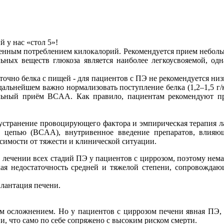
 у нас «стол 5»!
енным потреблением килокалорий. Рекомендуется прием небольш
льных веществ глюкоза является наиболее легкоусвояемой, одн
точно белка с пищей - для пациентов с ПЭ не рекомендуется низ
дальнейшем важно нормализовать поступление белка (1,2–1,5 г/к
ьный приём BCAA. Как правило, пациентам рекомендуют пр
 устранение провоцирующего фактора и эмпирическая терапия л
й цепью (BCAA), внутривенное введение препаратов, влияющ
симости от тяжести и клинической ситуации.
 лечении всех стадий ПЭ у пациентов с циррозом, поэтому нема
кая недостаточность средней и тяжелой степени, сопровожда
лантация печени.
м осложнением. Но у пациентов с циррозом печени явная ПЭ, 
и, что само по себе сопряжено с высоким риском смерти.