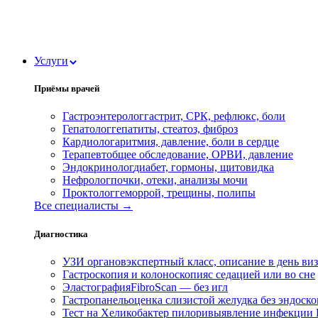
Услуги
Приёмы врачей
Гастроэнтеролог
гастрит, СРК, рефлюкс, боли
Гепатолог
гепатиты, стеатоз, фиброз
Кардиолог
аритмия, давление, боли в сердце
Терапевт
общее обследование, ОРВИ, давление
Эндокринолог
диабет, гормоны, щитовидка
Нефролог
почки, отеки, анализы мочи
Проктолог
геморрой, трещины, полипы
Все специалисты →
Диагностика
УЗИ органов
экспертный класс, описание в день ви
Гастроскопия и колоноскопия
с седацией или во сне
Эластография
FibroScan — без игл
Гастропанель
оценка слизистой желудка без эндоск
Тест на Хеликобактер пилори
выявление инфекции H