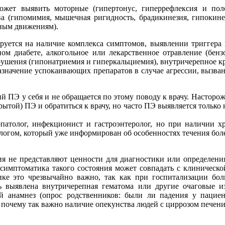
ожет выявить моторные (гипертонус, гиперрефлексия и пол
ва (гипомимия, мышечная ригидность, брадикинезия, гипокине
ьным движениям).
тируется на наличие комплекса симптомов, выявлении триггер
ном диабете, алкогольное или лекарственное отравление (бен
ушения (гипонатриемия и гиперкальциемия), внутричерепное кр
значение успокаивающих препаратов в случае агрессии, вызван
й ПЭ у себя и не обращается по этому поводу к врачу. Насторо
той) ПЭ и обратиться к врачу, но часто ПЭ выявляется только н
опатолог, инфекционист и гастроэнтеролог, но при наличии хр
ологом, который уже информирован об особенностях течения бол
я не представляют ценности для диагностики или определения
симптоматика такого состояния может совпадать с клиническо
ике это чрезвычайно важно, так как при госпитализации бо
выявлена внутричерепная гематома или другие очаговые из
й анамнез (опрос родственников: были ли падения у пациент
почему так важно наличие опекунства людей с циррозом печени