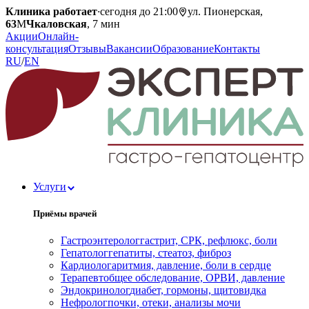
Клиника работает
·
сегодня до 21:00
ул. Пионерская,
63
М
Чкаловская
, 7 мин
Акции
Онлайн-
консультация
Отзывы
Вакансии
Образование
Контакты
RU
/
EN
Услуги
Приёмы врачей
Гастроэнтеролог
гастрит, СРК, рефлюкс, боли
Гепатолог
гепатиты, стеатоз, фиброз
Кардиолог
аритмия, давление, боли в сердце
Терапевт
общее обследование, ОРВИ, давление
Эндокринолог
диабет, гормоны, щитовидка
Нефролог
почки, отеки, анализы мочи