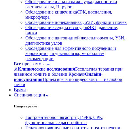
Обследование и анализы желудка
диагностика
гастрита, язвы, H. pylori
Обследование кишечника
СРК, воспаления,
микрофлора
Обследование почек
анализы, УЗИ, функции почек
Обследование сердца и сосудов
ЭКГ, давление,
риски
Обследование щитовидной железы
гормоны, УЗИ,
диагностика узлов
Обследование для эффективного похудения и
коррекции фигуры
анализы, метаболизм,
рекомендации
Все программы →
Клинические исследования
Бесплатная терапия при
язвенном колите и болезни Крона
Онлайн-
консультация
Приём врача по видеосвязи — из любой
точки
Врачи
Специализации
Пищеварение
Гастроэнтерология
гастрит, ГЭРБ, СРК,
функциональные расстройства
Гепатология
вирусные гепатиты, стеатоз печени