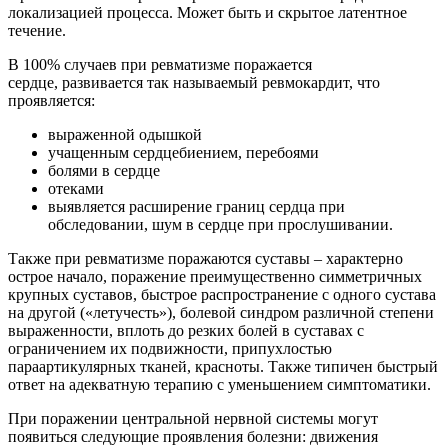
локализацией процесса. Может быть и скрытое латентное
течение.
В 100% случаев при ревматизме поражается
сердце, развивается так называемый ревмокардит, что
проявляется:
выраженной одышкой
учащенным сердцебиением, перебоями
болями в сердце
отеками
выявляется расширение границ сердца при
обследовании, шум в сердце при прослушивании.
Также при ревматизме поражаются суставы – характерно
острое начало, поражение преимущественно симметричных
крупных суставов, быстрое распространение с одного сустава
на другой («летучесть»), болевой синдром различной степени
выраженности, вплоть до резких болей в суставах с
ограничением их подвижности, припухлостью
параартикулярных тканей, красноты. Также типичен быстрый
ответ на адекватную терапию с уменьшением симптоматики.
При поражении центральной нервной системы могут
появиться следующие проявления болезни: движения