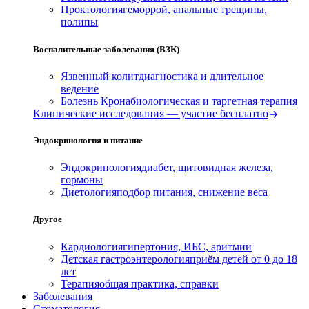
Проктология
геморрой, анальные трещины,
полипы
Воспалительные заболевания (ВЗК)
Язвенный колит
диагностика и длительное
ведение
Болезнь Крона
биологическая и таргетная терапия
Клинические исследования — участие бесплатно
Эндокринология и питание
Эндокринология
диабет, щитовидная железа,
гормоны
Диетология
подбор питания, снижение веса
Другое
Кардиология
гипертония, ИБС, аритмии
Детская гастроэнтерология
приём детей от 0 до 18
лет
Терапия
общая практика, справки
Заболевания
Стоматология