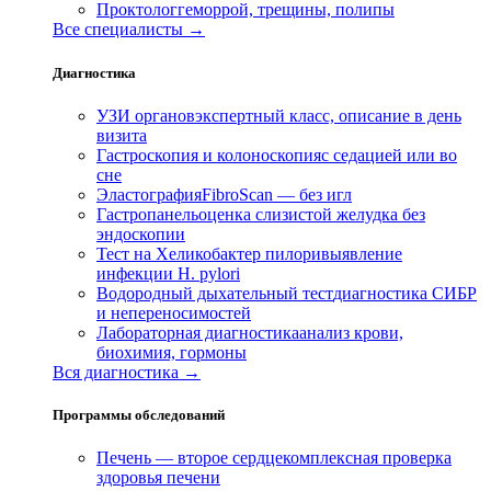
Проктолог
геморрой, трещины, полипы
Все специалисты →
Диагностика
УЗИ органов
экспертный класс, описание в день
визита
Гастроскопия и колоноскопия
с седацией или во
сне
Эластография
FibroScan — без игл
Гастропанель
оценка слизистой желудка без
эндоскопии
Тест на Хеликобактер пилори
выявление
инфекции H. pylori
Водородный дыхательный тест
диагностика СИБР
и непереносимостей
Лабораторная диагностика
анализ крови,
биохимия, гормоны
Вся диагностика →
Программы обследований
Печень — второе сердце
комплексная проверка
здоровья печени