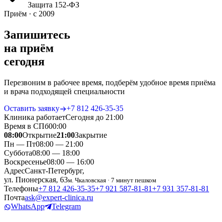
Защита 152‑ФЗ
Приём · с 2009
Запишитесь
на приём
сегодня
Перезвоним в рабочее время, подберём удобное время приёма
и врача подходящей специальности
Оставить заявку
+7 812 426‑35‑35
Клиника работает
Сегодня до 21:00
Время в СПб
00
:
00
08:00
Открытие
21:00
Закрытие
Пн — Пт
08:00 — 21:00
Суббота
08:00 — 18:00
Воскресенье
08:00 — 16:00
Адрес
Санкт-Петербург,
ул. Пионерская, 63
м. Чкаловская · 7 минут пешком
Телефоны
+7 812 426‑35‑35
+7 921 587‑81‑81
+7 931 357‑81‑81
Почта
ask@expert-clinica.ru
WhatsApp
Telegram