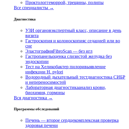
Проктолог
геморрой, трещины, полипы
Все специалисты →
Диагностика
УЗИ органов
экспертный класс, описание в день
визита
Гастроскопия и колоноскопия
с седацией или во
сне
Эластография
FibroScan — без игл
Гастропанель
оценка слизистой желудка без
эндоскопии
Тест на Хеликобактер пилори
выявление
инфекции H. pylori
Водородный дыхательный тест
диагностика СИБР
и непереносимостей
Лабораторная диагностика
анализ крови,
биохимия, гормоны
Вся диагностика →
Программы обследований
Печень — второе сердце
комплексная проверка
здоровья печени