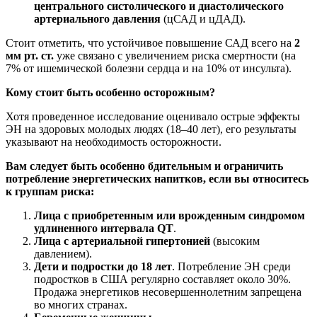
центрального систолического и диастолического
артериального давления
(цСАД и цДАД).
Стоит отметить, что устойчивое повышение САД всего на
2
мм рт. ст.
уже связано с увеличением риска смертности (на
7% от ишемической болезни сердца и на 10% от инсульта).
Кому стоит быть особенно осторожным?
Хотя проведенное исследование оценивало острые эффекты
ЭН на здоровых молодых людях (18–40 лет), его результаты
указывают на необходимость осторожности.
Вам следует быть особенно бдительным и ограничить
потребление энергетических напитков, если вы относитесь
к группам риска:
Лица с приобретенным или врожденным синдромом
удлиненного интервала QT
.
Лица с артериальной гипертонией
(высоким
давлением).
Дети и подростки до 18 лет
. Потребление ЭН среди
подростков в США регулярно составляет около 30%.
Продажа энергетиков несовершеннолетним запрещена
во многих странах.