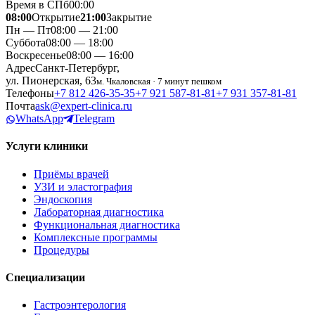
Время в СПб
00
:
00
08:00
Открытие
21:00
Закрытие
Пн — Пт
08:00 — 21:00
Суббота
08:00 — 18:00
Воскресенье
08:00 — 16:00
Адрес
Санкт-Петербург,
ул. Пионерская, 63
м. Чкаловская · 7 минут пешком
Телефоны
+7 812 426‑35‑35
+7 921 587‑81‑81
+7 931 357‑81‑81
Почта
ask@expert-clinica.ru
WhatsApp
Telegram
Услуги клиники
Приёмы врачей
УЗИ и эластография
Эндоскопия
Лабораторная диагностика
Функциональная диагностика
Комплексные программы
Процедуры
Специализации
Гастроэнтерология