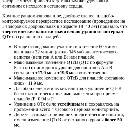
которые могут привести к фатальным желудочковым
аритмиям с исходом в остановку сердца.
Крупное рандомизированное, двойное слепое, плацебо-
контролируемое перекрестное исследование (проведенное на
34 здоровых добровольцах в возрасте 18–40 лет) показало, что
энергетические напитки значительно удлиняют интервал
QTc
по сравнению с плацебо.
В ходе исследования участники в течение 60 минут
выпивали 32 унции (около 946 мл) энергетического
напитка (напиток A или B) или плацебо.
Максимальное изменение QTcB (QTc по формуле
Базетта) от исходного уровня для напитков A и B
составило
+17,9 мс
и
+19,6 мс
соответственно.
Максимальное изменение QTcB для плацебо составило
лишь +11,9 мс.
Для обоих энергетических напитков удлинение QTcB
было статистически значимо выше, чем при приеме
плацебо (P=0.04 и P
Удлинение QTc было
устойчивым
и сохранялось на
протяжении всего 4-часового периода мониторинга.
Двое участников, принявших энергетические напитки,
имели изменение QTcB от исходного уровня
более 50
мс
.