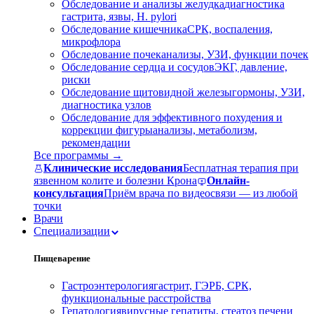
Обследование и анализы желудка
диагностика
гастрита, язвы, H. pylori
Обследование кишечника
СРК, воспаления,
микрофлора
Обследование почек
анализы, УЗИ, функции почек
Обследование сердца и сосудов
ЭКГ, давление,
риски
Обследование щитовидной железы
гормоны, УЗИ,
диагностика узлов
Обследование для эффективного похудения и
коррекции фигуры
анализы, метаболизм,
рекомендации
Все программы →
Клинические исследования
Бесплатная терапия при
язвенном колите и болезни Крона
Онлайн-
консультация
Приём врача по видеосвязи — из любой
точки
Врачи
Специализации
Пищеварение
Гастроэнтерология
гастрит, ГЭРБ, СРК,
функциональные расстройства
Гепатология
вирусные гепатиты, стеатоз печени