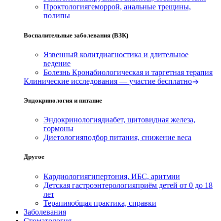
Проктология
геморрой, анальные трещины,
полипы
Воспалительные заболевания (ВЗК)
Язвенный колит
диагностика и длительное
ведение
Болезнь Крона
биологическая и таргетная терапия
Клинические исследования — участие бесплатно
Эндокринология и питание
Эндокринология
диабет, щитовидная железа,
гормоны
Диетология
подбор питания, снижение веса
Другое
Кардиология
гипертония, ИБС, аритмии
Детская гастроэнтерология
приём детей от 0 до 18
лет
Терапия
общая практика, справки
Заболевания
Стоматология