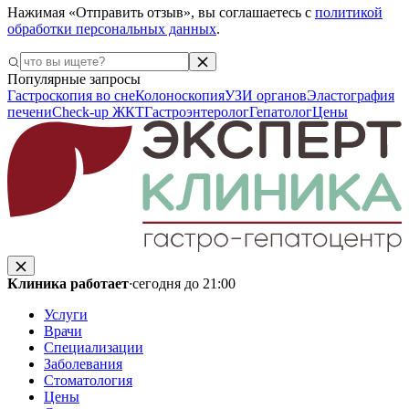
Нажимая «Отправить отзыв», вы соглашаетесь с
политикой
обработки персональных данных
.
Популярные запросы
Гастроскопия во сне
Колоноскопия
УЗИ органов
Эластография
печени
Check-up ЖКТ
Гастроэнтеролог
Гепатолог
Цены
Клиника работает
·
сегодня до 21:00
Услуги
Врачи
Специализации
Заболевания
Стоматология
Цены