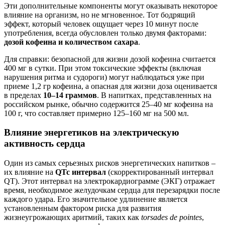
Эти дополнительные компоненты могут оказывать некоторое
влияние на организм, но не мгновенное. Тот бодрящий
эффект, который человек ощущает через 10 минут после
употребления, всегда обусловлен только двумя факторами:
дозой кофеина и количеством сахара
.
Для справки: безопасной для жизни дозой кофеина считается
400 мг в сутки. При этом токсические эффекты (включая
нарушения ритма и судороги) могут наблюдаться уже при
приеме 1,2 гр кофеина, а опасная для жизни доза оценивается
в пределах
10–14 граммов
. В напитках, представленных на
российском рынке, обычно содержится 25–40 мг кофеина на
100 г, что составляет примерно 125–160 мг на 500 мл.
Влияние энергетиков на электрическую
активность сердца
Один из самых серьезных рисков энергетических напитков –
их влияние на
QTc интервал
(скорректированный интервал
QT). Этот интервал на электрокардиограмме (ЭКГ) отражает
время, необходимое желудочкам сердца для перезарядки после
каждого удара. Его значительное удлинение является
установленным фактором риска для развития
жизнеугрожающих аритмий, таких как
torsades de pointes
,