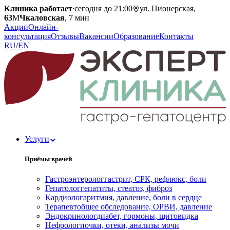
Клиника работает
·
сегодня до 21:00
ул. Пионерская,
63
М
Чкаловская
, 7 мин
Акции
Онлайн-
консультация
Отзывы
Вакансии
Образование
Контакты
RU
/
EN
Услуги
Приёмы врачей
Гастроэнтеролог
гастрит, СРК, рефлюкс, боли
Гепатолог
гепатиты, стеатоз, фиброз
Кардиолог
аритмия, давление, боли в сердце
Терапевт
общее обследование, ОРВИ, давление
Эндокринолог
диабет, гормоны, щитовидка
Нефролог
почки, отеки, анализы мочи