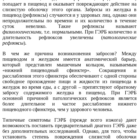
попадает в пищевод и оказывает повреждающее действие на
слизистую оболочку этого органа. Забросы из желудка в
пищевод (рефлюксы) случаются и у здоровых лиц, однако они
непродолжительны по времени и их количество в течение
суток невелико. Такие рефлюксы называют
физиологическими
, т.е. нормальными. При ГЭРБ количество и
длительность рефлюксов увеличены (
патологические
рефлюксы
).
В чем же причина возникновения забросов? Между
пищеводом и желудком имеется анатомический барьер,
который представлен мышечным кольцом, называемым
«нижний пищеводный сфинктер». Сокращения и
расслабления этого сфинктера обеспечивают с одной стороны
свободное прохождение пищи и жидкости из пищевода в
желудок во время еды, а с другой – препятствуют обратному
забросу содержимого желудка в пищевод. При ГЭРБ
основной причиной патологических рефлюксов является
более длительное и частое расслабление нижнего
пищеводного сфинктера, чем у здорового человека.
Типичные симптомы ГЭРБ (прежде всего изжога) дают
возможность поставить предварительный диагноз ГЭРБ даже
без дополнительных исследований. Однако, для того, чтобы
установить степень повреждения слизистой оболочки