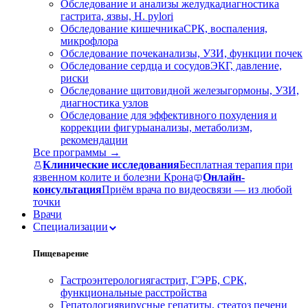
Обследование и анализы желудка
диагностика
гастрита, язвы, H. pylori
Обследование кишечника
СРК, воспаления,
микрофлора
Обследование почек
анализы, УЗИ, функции почек
Обследование сердца и сосудов
ЭКГ, давление,
риски
Обследование щитовидной железы
гормоны, УЗИ,
диагностика узлов
Обследование для эффективного похудения и
коррекции фигуры
анализы, метаболизм,
рекомендации
Все программы →
Клинические исследования
Бесплатная терапия при
язвенном колите и болезни Крона
Онлайн-
консультация
Приём врача по видеосвязи — из любой
точки
Врачи
Специализации
Пищеварение
Гастроэнтерология
гастрит, ГЭРБ, СРК,
функциональные расстройства
Гепатология
вирусные гепатиты, стеатоз печени