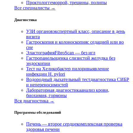
Проктолог
геморрой, трещины, полипы
Все специалисты →
Диагностика
УЗИ органов
экспертный класс, описание в день
визита
Гастроскопия и колоноскопия
с седацией или во
сне
Эластография
FibroScan — без игл
Гастропанель
оценка слизистой желудка без
эндоскопии
Тест на Хеликобактер пилори
выявление
инфекции H. pylori
Водородный дыхательный тест
диагностика СИБР
и непереносимостей
Лабораторная диагностика
анализ крови,
биохимия, гормоны
Вся диагностика →
Программы обследований
Печень — второе сердце
комплексная проверка
здоровья печени