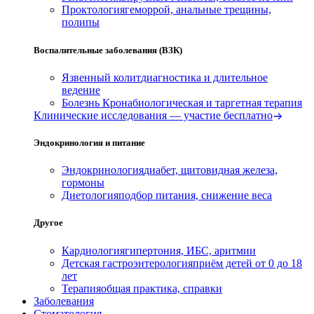
Проктология
геморрой, анальные трещины,
полипы
Воспалительные заболевания (ВЗК)
Язвенный колит
диагностика и длительное
ведение
Болезнь Крона
биологическая и таргетная терапия
Клинические исследования — участие бесплатно
Эндокринология и питание
Эндокринология
диабет, щитовидная железа,
гормоны
Диетология
подбор питания, снижение веса
Другое
Кардиология
гипертония, ИБС, аритмии
Детская гастроэнтерология
приём детей от 0 до 18
лет
Терапия
общая практика, справки
Заболевания
Стоматология