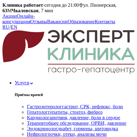
Клиника работает
·
сегодня до 21:00
ул. Пионерская,
63
М
Чкаловская
, 7 мин
Акции
Онлайн-
консультация
Отзывы
Вакансии
Образование
Контакты
RU
/
EN
Услуги
Приёмы врачей
Гастроэнтеролог
гастрит, СРК, рефлюкс, боли
Гепатолог
гепатиты, стеатоз, фиброз
Кардиолог
аритмия, давление, боли в сердце
Терапевт
общее обследование, ОРВИ, давление
Эндокринолог
диабет, гормоны, щитовидка
Нефролог
почки, отеки, анализы мочи