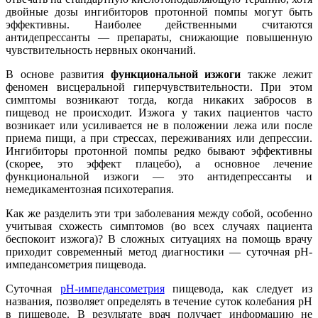
двойные дозы ингибиторов протонной помпы могут быть
эффективны. Наиболее действенными считаются
антидепрессанты ― препараты, снижающие повышенную
чувствительность нервных окончаний.
В основе развития
функциональной изжоги
также лежит
феномен висцеральной гиперчувствительности. При этом
симптомы возникают тогда, когда никаких забросов в
пищевод не происходит. Изжога у таких пациентов часто
возникает или усиливается не в положении лежа или после
приема пищи, а при стрессах, переживаниях или депрессии.
Ингибиторы протонной помпы редко бывают эффективны
(скорее, это эффект плацебо), а основное лечение
функциональной изжоги ― это антидепрессанты и
немедикаментозная психотерапия.
Как же разделить эти три заболевания между собой, особенно
учитывая схожесть симптомов (во всех случаях пациента
беспокоит изжога)? В сложных ситуациях на помощь врачу
приходит современный метод диагностики ― суточная pH-
импедансометрия пищевода.
Суточная
pH-импедансометрия
пищевода, как следует из
названия, позволяет определять в течение суток колебания pH
в пищеводе. В результате врач получает информацию не