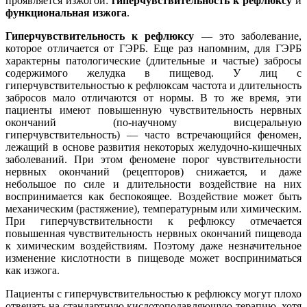
проявляется изжогой:
гиперчувствительность к рефлюксу
и
функциональная изжога
.
Гиперчувствительность к рефлюксу
― это заболевание,
которое отличается от ГЭРБ. Еще раз напомним, для ГЭРБ
характерны патологические (длительные и частые) забросы
содержимого желудка в пищевод. У лиц с
гиперчувствительностью к рефлюксам частота и длительность
забросов мало отличаются от нормы. В то же время, эти
пациенты имеют повышенную чувствительность нервных
окончаний (по-научному висцеральную
гиперчувствительность) ― часто встречающийся феномен,
лежащий в основе развития некоторых желудочно-кишечных
заболеваний. При этом феномене порог чувствительности
нервных окончаний (рецепторов) снижается, и даже
небольшое по силе и длительности воздействие на них
воспринимается как беспокоящее. Воздействие может быть
механическим (растяжение), температурным или химическим.
При гиперчувствительности к рефлюксу отмечается
повышенная чувствительность нервных окончаний пищевода
к химическим воздействиям. Поэтому даже незначительное
изменение кислотности в пищеводе может восприниматься
как изжога.
Пациенты с гиперчувствительностью к рефлюксу могут плохо
отвечать на стандартную кислотоподавляющую терапию, хотя