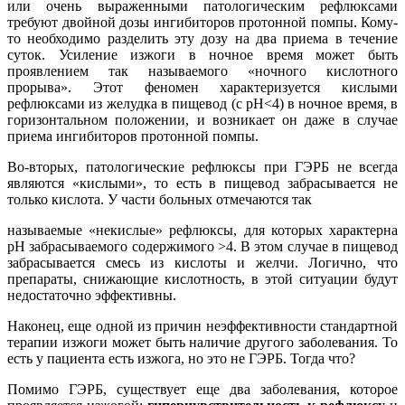
или очень выраженными патологическим рефлюксами
требуют двойной дозы ингибиторов протонной помпы. Кому-
то необходимо разделить эту дозу на два приема в течение
суток. Усиление изжоги в ночное время может быть
проявлением так называемого «ночного кислотного
прорыва». Этот феномен характеризуется кислыми
рефлюксами из желудка в пищевод (с pH<4) в ночное время, в
горизонтальном положении, и возникает он даже в случае
приема ингибиторов протонной помпы.
Во-вторых, патологические рефлюксы при ГЭРБ не всегда
являются «кислыми», то есть в пищевод забрасывается не
только кислота. У части больных отмечаются так
называемые «некислые» рефлюксы, для которых характерна
pH забрасываемого содержимого >4. В этом случае в пищевод
забрасывается смесь из кислоты и желчи. Логично, что
препараты, снижающие кислотность, в этой ситуации будут
недостаточно эффективны.
Наконец, еще одной из причин неэффективности стандартной
терапии изжоги может быть наличие другого заболевания. То
есть у пациента есть изжога, но это не ГЭРБ. Тогда что?
Помимо ГЭРБ, существует еще два заболевания, которое