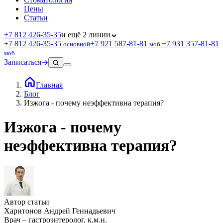
Цены
Статьи
+7 812 426‑35‑35
и ещё 2 линии
+7 812 426‑35‑35
+7 921 587‑81‑81
+7 931 357‑81‑81
основной
моб.
моб.
Записаться
Главная
Блог
Изжога - почему неэффективна терапия?
Изжога - почему
неэффективна терапия?
Автор статьи
Харитонов Андрей Геннадьевич
Врач – гастроэнтеролог, к.м.н.