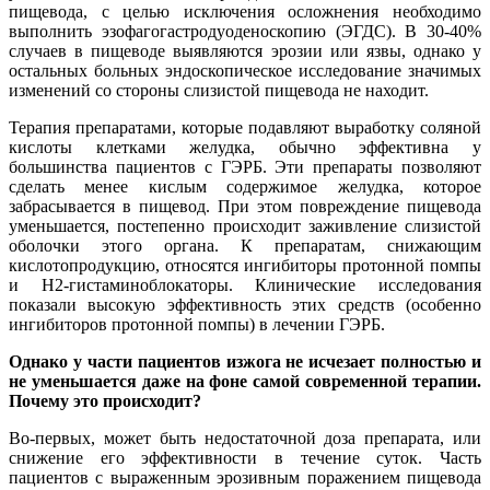
пищевода, с целью исключения осложнения необходимо
выполнить эзофагогастродуоденоскопию (ЭГДС). В 30-40%
случаев в пищеводе выявляются эрозии или язвы, однако у
остальных больных эндоскопическое исследование значимых
изменений со стороны слизистой пищевода не находит.
Терапия препаратами, которые подавляют выработку соляной
кислоты клетками желудка, обычно эффективна у
большинства пациентов с ГЭРБ. Эти препараты позволяют
сделать менее кислым содержимое желудка, которое
забрасывается в пищевод. При этом повреждение пищевода
уменьшается, постепенно происходит заживление слизистой
оболочки этого органа. К препаратам, снижающим
кислотопродукцию, относятся ингибиторы протонной помпы
и H2-гистаминоблокаторы. Клинические исследования
показали высокую эффективность этих средств (особенно
ингибиторов протонной помпы) в лечении ГЭРБ.
Однако у части пациентов изжога не исчезает полностью и
не уменьшается даже на фоне самой современной терапии.
Почему это происходит?
Во-первых, может быть недостаточной доза препарата, или
снижение его эффективности в течение суток. Часть
пациентов с выраженным эрозивным поражением пищевода