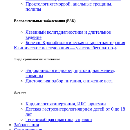
Проктология
геморрой, анальные трещины,
полипы
Воспалительные заболевания (ВЗК)
Язвенный колит
диагностика и длительное
ведение
Болезнь Крона
биологическая и таргетная терапия
Клинические исследования — участие бесплатно
Эндокринология и питание
Эндокринология
диабет, щитовидная железа,
гормоны
Диетология
подбор питания, снижение веса
Другое
Кардиология
гипертония, ИБС, аритмии
Детская гастроэнтерология
приём детей от 0 до 18
лет
Терапия
общая практика, справки
Заболевания
Стоматология