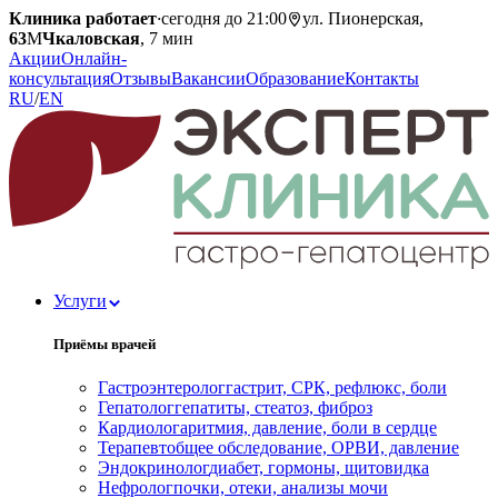
Клиника работает
·
сегодня до 21:00
ул. Пионерская,
63
М
Чкаловская
, 7 мин
Акции
Онлайн-
консультация
Отзывы
Вакансии
Образование
Контакты
RU
/
EN
Услуги
Приёмы врачей
Гастроэнтеролог
гастрит, СРК, рефлюкс, боли
Гепатолог
гепатиты, стеатоз, фиброз
Кардиолог
аритмия, давление, боли в сердце
Терапевт
общее обследование, ОРВИ, давление
Эндокринолог
диабет, гормоны, щитовидка
Нефролог
почки, отеки, анализы мочи