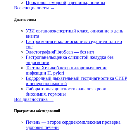
Проктолог
геморрой, трещины, полипы
Все специалисты →
Диагностика
УЗИ органов
экспертный класс, описание в день
визита
Гастроскопия и колоноскопия
с седацией или во
сне
Эластография
FibroScan — без игл
Гастропанель
оценка слизистой желудка без
эндоскопии
Тест на Хеликобактер пилори
выявление
инфекции H. pylori
Водородный дыхательный тест
диагностика СИБР
и непереносимостей
Лабораторная диагностика
анализ крови,
биохимия, гормоны
Вся диагностика →
Программы обследований
Печень — второе сердце
комплексная проверка
здоровья печени