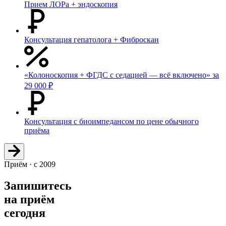
Прием ЛОРа + эндоскопия
Консультация гепатолога + Фиброскан
«Колоноскопия + ФГДС с седацией — всё включено» за
29 000 ₽
Консультация с биоимпедансом по цене обычного
приёма
Приём · с 2009
Запишитесь
на приём
сегодня