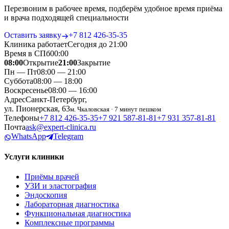
Перезвоним в рабочее время, подберём удобное время приёма
и врача подходящей специальности
Оставить заявку
+7 812 426‑35‑35
Клиника работает
Сегодня до 21:00
Время в СПб
00
:
00
08:00
Открытие
21:00
Закрытие
Пн — Пт
08:00 — 21:00
Суббота
08:00 — 18:00
Воскресенье
08:00 — 16:00
Адрес
Санкт-Петербург,
ул. Пионерская, 63
м. Чкаловская · 7 минут пешком
Телефоны
+7 812 426‑35‑35
+7 921 587‑81‑81
+7 931 357‑81‑81
Почта
ask@expert-clinica.ru
WhatsApp
Telegram
Услуги клиники
Приёмы врачей
УЗИ и эластография
Эндоскопия
Лабораторная диагностика
Функциональная диагностика
Комплексные программы