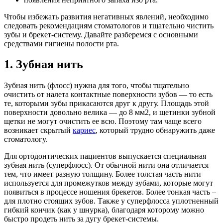
Чтобы избежать развития негативных явлений, необходимо
следовать рекомендациям стоматологов и тщательно чистить
зубы и брекет-систему. Давайте разберемся с основными
средствами гигиены полости рта.
1. Зубная нить
Зубная нить (флосс) нужна для того, чтобы тщательно
очистить от налета контактные поверхности зубов — то есть
те, которыми зубы прикасаются друг к другу. Площадь этой
поверхности довольно велика — до 8 мм2, и щетинки зубной
щетки не могут очистить ее всю. Поэтому там чаще всего
возникает скрытый
кариес
, который трудно обнаружить даже
стоматологу.
Для ортодонтических пациентов выпускается специальная
зубная нить (суперфлосс). От обычной нити она отличается
тем, что имеет разную толщину. Более толстая часть нити
используется для промежутков между зубами, которые могут
появиться в процессе ношения брекетов. Более тонкая часть –
для плотно стоящих зубов. Также у суперфлосса уплотненный
гибкий кончик (как у шнурка), благодаря которому можно
быстро продеть нить за дугу брекет-системы.