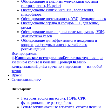
Обследование и анализы желудка
диагностика
гастрита, язвы, H. pylori
Обследование кишечника
СРК, воспаления,
микрофлора
Обследование почек
анализы, УЗИ, функции почек
Обследование сердца и сосудов
ЭКГ, давление,
риски
Обследование щитовидной железы
гормоны, УЗИ,
диагностика узлов
Обследование для эффективного похудения и
коррекции фигуры
анализы, метаболизм,
рекомендации
Все программы →
Клинические исследования
Бесплатная терапия при
язвенном колите и болезни Крона
Онлайн-
консультация
Приём врача по видеосвязи — из любой
точки
Врачи
Специализации
Пищеварение
Гастроэнтерология
гастрит, ГЭРБ, СРК,
функциональные расстройства
Гепатология
вирусные гепатиты, стеатоз печени